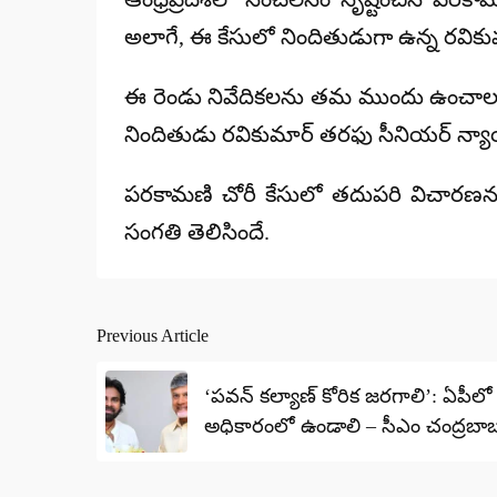
అలాగే, ఈ కేసులో నిందితుడుగా ఉన్న
రవికు
ఈ రెండు నివేదికలను తమ ముందు ఉంచాలని రిజి
నిందితుడు రవికుమార్ తరఫు
సీనియర్ న్య
పరకామణి చోరీ కేసులో తదుపరి విచారణను
సంగతి తెలిసిందే.
Previous Article
Post
navigation
‘పవన్ కల్యాణ్ కోరిక జరగాలి’: ఏపీలో
అధికారంలో ఉండాలి – సీఎం చంద్రబా