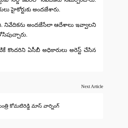
రులు
హైకోర్టుకు అందజేశారు.
ంది. నివేదికను అందజేసేలా ఆదేశాలు ఇవ్వాలని
ోసిపుచ్చారు
.
ే కొందరిని ఏసీబీ అధికారులు అరెస్ట్ చేసిన
Next Article
త్రి కోమటిరెడ్డి మాస్ వార్నింగ్