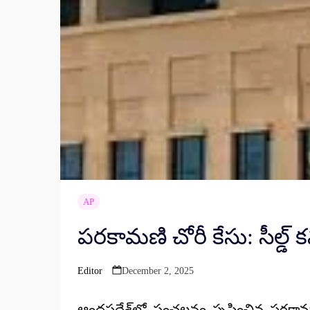
AP
పరకామణి చోరీ కేసు: సీల్డ్ కవ
Editor
December 2, 2025
Posted
by
ఆంధ్రప్రదేశ్‌లో సంచలనం సృష్టించిన
పరకామణ