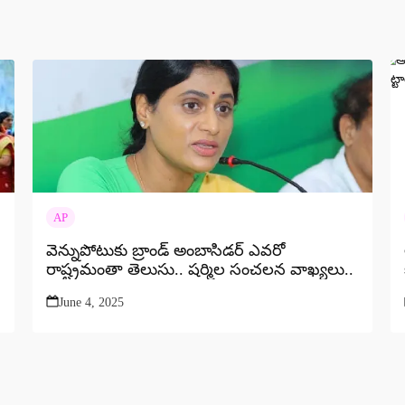
AP
వెన్నుపోటుకు బ్రాండ్ అంబాసిడర్ ఎవరో
రాష్ట్రమంతా తెలుసు.. షర్మిల సంచలన వాఖ్యలు..
June 4, 2025