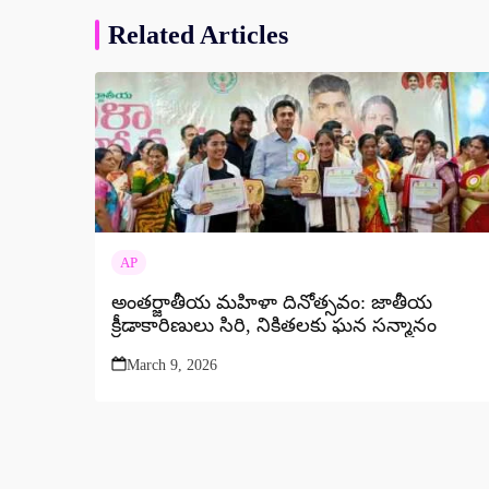
Related Articles
AP
అంతర్జాతీయ మహిళా దినోత్సవం: జాతీయ
క్రీడాకారిణులు సిరి, నికితలకు ఘన సన్మానం
March 9, 2026