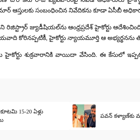
మార్
ఆస్తులకు సంబంధించిన నివేదికను కూడా
ఏసీబీ అధికా
స్ట్రార్ జ్యుడీషియల్‌ను ఆంధ్రప్రదేశ్ హైకోర్టు ఆదేశించి
ాయవాది
కోరినప్పటికీ, హైకోర్టు న్యాయమూర్తి ఆ అభ్యర్థనను
త
 హైకోర్టు
శుక్రవారానికి
వాయిదా వేసింది. ఈ కేసులో ఇప్పటిక
 కూటమి 15-20 ఏళ్లు
పవన్ కళ్యాణ్‌కు మం
బు