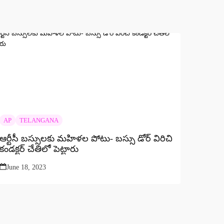
AP
TELANGANA
ఆర్టీసీ బస్సులకు మహిళల పోటు- బస్సు డోర్ విరిచి
కండక్టర్ చేతిలో పెట్టారు
June 18, 2023