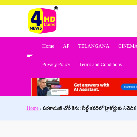
Skip
to
content
Home
AP
TELANGANA
CINEM
Privacy Policy
Terms and Conditions
Home
పరకామణి చోరీ కేసు: సీల్డ్ కవర్‌లో హైకోర్టుకు నివేదిక