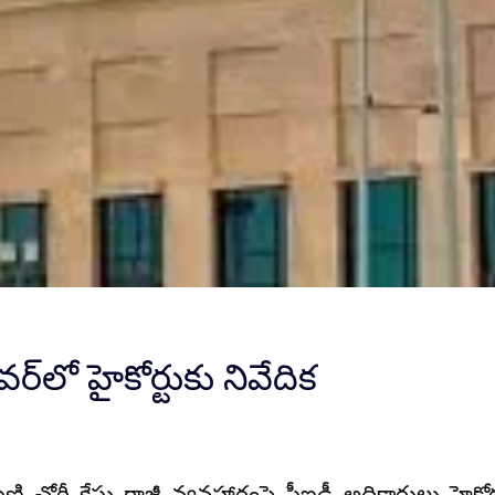
ర్‌లో హైకోర్టుకు నివేదిక
ి చోరీ కేసు రాజీ వ్యవహారం
పై సీఐడీ అధికారులు హైకోర