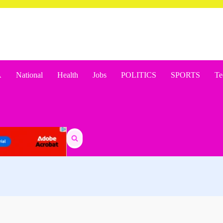
A
National
Health
Jobs
POLITICS
SPORTS
Te
Search
for: