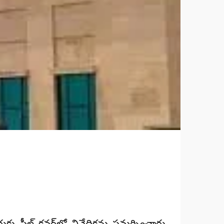
్టుకు
సీల్డ్ కవర్‌లో నివేదికను
సమర్పించారు.