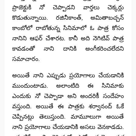
ప్రాజెక్టుకి నో చెప్పాడని వార్తలు చెక్కర్లు
కొడుతున్నాయి. రజినీకాంత్, అమితాబచ్చన్
కాంబోలో రాబోతున్న సినిమాలో ఓ పాత్ర కోసం
నానిని ఆఫర్ చేశారట. కానీ అది నెగిటివ్ పాత్ర
కావడంతో నాని దానికి అంగీకరించలేదని
సమాచారం.
అయితే నాని ఎప్పుడు ప్రయోగాలు చేయడానికి
ముందుంటాడు. అలాంటిది ఈ సినిమాకు
ఎందుకు నో చెప్పాడా అని అందరికీ సందేహం
వస్తుంది. అయితే ఈ పాత్రకు శర్వానంద్ ఓకే
చెప్పినట్లు తెలుస్తుంది. మామూలుగా అయితే
నాని ప్రయోగాలు చేయడానికి అసలు వెనకాడడు.