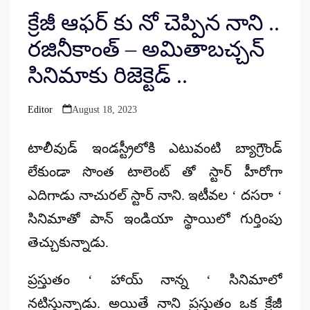
క్రేజీ ఆఫర్ కు నో చెప్పిన నాని ..
రజినీకాంత్ – అమితాబచ్చన్
సినిమాకు రిజెక్టెడ్ ..
Editor
August 18, 2023
Posted
by
టాలీవుడ్ ఇండస్ట్రీలోకి ఎటువంటి బ్యాగ్రౌండ్
లేకుండా సొంత టాలెంట్ తో స్టార్ హీరోగా
ఎదిగాడు నాచురల్ స్టార్ నాని. ఇటీవల ‘ దసరా ‘
సినిమాతో పాన్ ఇండియా స్థాయిలో గుర్తింపు
తెచ్చుకున్నాడు.
ప్రస్తుతం ‘ హాయ్ నాన్న ‘ సినిమాలో
నటిస్తున్నాడు. అయితే నాని ప్రస్తుతం ఒక క్రేజీ