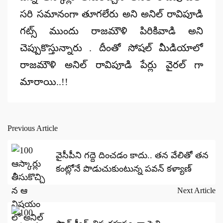
సరి సమానంగా తూగలేరు అని అనిల్ రావిపూడి
గట్స్ ముందు రాజమౌళి పిరికివాడి అని
చెప్పుకొస్తున్నారు . దీంతో సోషల్ మీడియాలో
రాజమౌళి అనిల్ రావిపూడి పేర్లు వైరల్ గా
మారాయి..!!
Previous Article
Post
navigation
వైసీపీని గద్దె దించడం కాదు.. తన వేలితో తన
కంట్లోనే పొడుచుకుంటున్న పవన్ కళ్యాణ్
Next Article