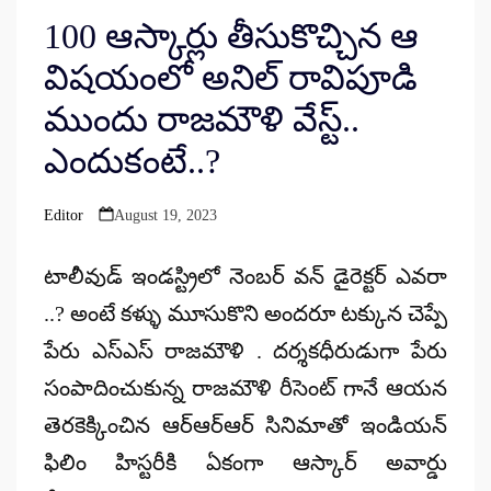
100 ఆస్కార్లు తీసుకొచ్చిన ఆ
విషయంలో అనిల్ రావిపూడి
ముందు రాజమౌళి వేస్ట్..
ఎందుకంటే..?
Editor
August 19, 2023
Posted
by
టాలీవుడ్ ఇండస్ట్రిలో నెంబర్ వన్ డైరెక్టర్ ఎవరా
..? అంటే కళ్ళు మూసుకొని అందరూ టక్కున చెప్పే
పేరు ఎస్ఎస్ రాజమౌళి . దర్శకధీరుడుగా పేరు
సంపాదించుకున్న రాజమౌళి రీసెంట్ గానే ఆయన
తెరకెక్కించిన ఆర్ఆర్ఆర్ సినిమాతో ఇండియన్
ఫిలిం హిస్టరీకి ఏకంగా ఆస్కార్ అవార్డు