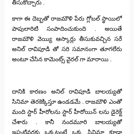
తీసుకొచ్చారు .
కాగా ఈ దెబ్బతో రాజమౌళి పేరు గ్లోబల్ స్థాయిలో
పాపులారిటి సంపాదించుకుంది . అయితే
రాజమౌళి వెయ్యి ఆస్కార్లు తీసుకువచ్చిన సరే
అనిల్ రావిపూడి తో సరి సమానంగా తూగలేరు
అంటూ చేసిన కామెంట్స్ వైరల్ గా మారాయి .
దానికి కారణం అనిల్ రావిపూడి బాలయ్యతో
సినిమా తెరకెక్కిస్తూ ఉండడమే . రాజమౌళి ఎంతో
మంది స్టార్ హీరోలను స్టార్ హీరోయిన్ లను డైరెక్ట్
చేశారు . కానీ నందమూరి బాలయ్యతో
ఇప్పటివరకు ఒక్కటంటే ఒక్క సినిమా కూడా