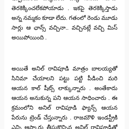
తెరకెక్కించలేకపోయాడు . ఇకపై తెరకెక్కిస్తాడు
అన్న నమ్మకం కూడా లేదు. గతంలో రెండు మూడు
సార్లు ఆ ఛాన్స్ వచ్చినా.. వచ్చినట్లే వచ్చి మిస్
అయిపోయింది .
అయితే అనిల్ రావిపూడి మాత్రం బాలయ్యతో
సినిమా చేయాలని పట్టు పట్టి పీడించి మరి
ఆయన కాల్ షీట్స్ లాక్కున్నారు . అంతేకాదు
ఆయన అనుకున్న పని ఆయన సాధించారు . ఈ
క్రమంలోని అనిల్ రావిపూడి ఫ్యాన్స్ ఆయన
పేరును ట్రెండ్ చేస్తున్నారు . రాజమౌళి ఇండస్ట్రీకి
ఎన్ని ఆస్కార్లు తీసుకొచ్చిన అనిల్ రావిపూడితో