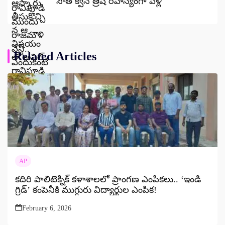
సౌత్ క్వీన్ త్రిష రహస్యంగా పెళ్లి
Related Articles
AP
కదిరి పాలిటెక్నిక్ కళాశాలలో ప్రాంగణ ఎంపికలు.. ‘ఇండి
గ్రిడ్’ కంపెనీకి ముగ్గురు విద్యార్థుల ఎంపిక!
February 6, 2026