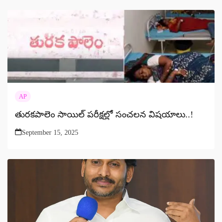
AP
తురకపాలెం సాయిల్ పరీక్షల్లో సంచలన విషయాలు..!
September 15, 2025