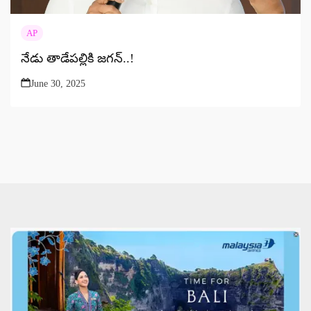
AP
నేడు తాడేపల్లికి జగన్..!
June 30, 2025