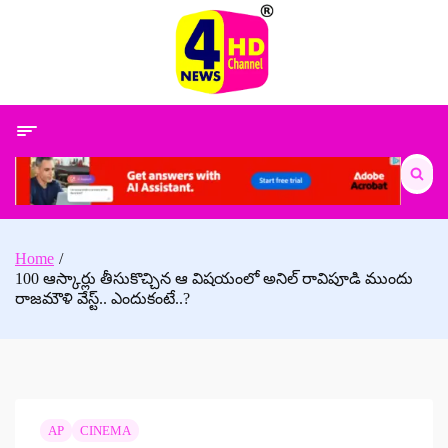
Skip
to
content
Search
for:
Home
100 ఆస్కార్లు తీసుకొచ్చిన ఆ విషయంలో అనిల్ రావిపూడి ముందు
రాజమౌళి వేస్ట్.. ఎందుకంటే..?
AP
CINEMA