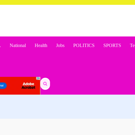
A
National
Health
Jobs
POLITICS
SPORTS
Te
Search
for: