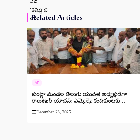
Related Articles
AP
కుంట్లా మండల తెలుగు యువత అధ్యక్షుడిగా
రాజశేఖర్ యాదవ్: ఎమ్మెల్యే కందికుంటకు
గజమాలతో ఘన సన్మానం
December 23, 2025