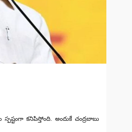
స్పష్టంగా కనిపిస్తోంది. అందుకే చంద్రబాబు