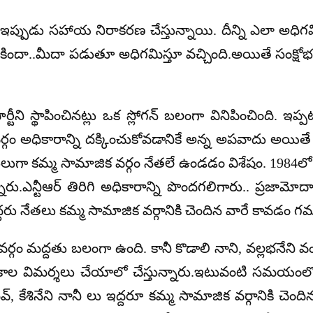
ాలే ఇప్పుడు సహాయ నిరాకరణ చేస్తున్నాయి. దీన్ని ఎలా అధిగమ
ారి కిందా..మీదా పడుతూ అధిగమిస్తూ వచ్చింది.అయితే సంక్షోభ
టీని స్థాపించినట్లు ఒక స్లోగన్ బలంగా వినిపించింది. ఇప్
్గం అధికారాన్ని దక్కించుకోవడానికే అన్న అపవాదు అయితే
ులుగా కమ్మ సామాజిక వర్గం నేతలే ఉండడం విశేషం. 1984లో నా
ారు.ఎన్టీఆర్ తిరిగి అధికారాన్ని పొందగలిగారు.. ప్రజామోద
రు నేతలు కమ్మ సామాజిక వర్గానికి చెందిన వారే కావడం గమ
క వర్గం మద్దతు బలంగా ఉంది. కానీ కొడాలి నాని, వల్లభనేని వ
రకాల విమర్శలు చేయాలో చేస్తున్నారు.ఇటువంటి సమయంలో 
, కేశినేని నానీ లు ఇద్దరూ కమ్మ సామాజిక వర్గానికి చెంది