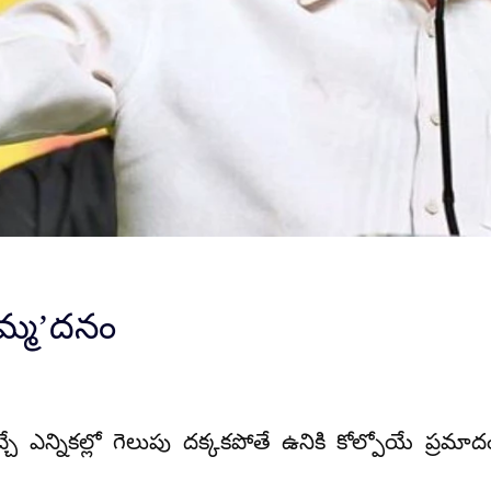
కమ్మ’దనం
చే ఎన్నికల్లో గెలుపు దక్కకపోతే ఉనికి కోల్పోయే ప్రమాదం 