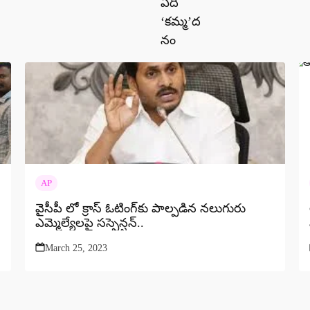
AP
వైసీపీ లో క్రాస్‌ ఓటింగ్‌కు పాల్పడిన నలుగురు
ఎమ్మెల్యేలపై సస్పెన్షన్..
March 25, 2023