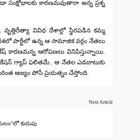
ూడా సంక్షోభాలకు కారణమవుతారా అన్న ప్రశ్న
త్తిరీత్యా వివిధ దేశాల్లో స్థిరపడిన కమ్మ
శలో పార్టీలో ఉన్న ఆ సామాజిక వర్గం నేతలు
్ కారణమన్న ఆరోపణలు వినిపిస్తున్నాయి.
్యూనికేషన్ గ్యాప్ ఫలితమే.. ఆ నేతల ఎడబాటుకు
ింత ఆజ్యం పోసే ప్రయత్నం చేస్తోంది.
Next Article
 “కమలం”లో కుదుపు