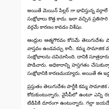
అయితే మెయిన్ పిల్లర్ గా భావిస్తున్న వర్గ
సంక్షోభాలు కొత్త కాదు. ఇలా వచ్చిన ప్రతిస
వర్గమే కారణం కావడం విశేషం.
ఆంధ్రుల ఆత్మగౌరవం కోసమే తెలుగుదేశం పార్
వాస్తవం ఉండవచ్చు కానీ.. కమ్మ సామాజిక వర
సంక్షోభాలను చవిచూసింది. దానికి సూత్రధార
పొడిచారు. అధికారాన్ని హస్తగతం చేసుకున్న
సంక్షోభానికి కారణమయ్యారు. అయితే ఈ ఇద్ద
ప్రస్తుతం తెలుగుదేశం పార్టీకి కమ్మ సామాజి
కోరుకుంటున్నారు. వైసీపీలో ఉంటూ ఎన్ని 
టిడిపికి దూరంగా ఉంటున్నారు. గల్లా జయదేవ్