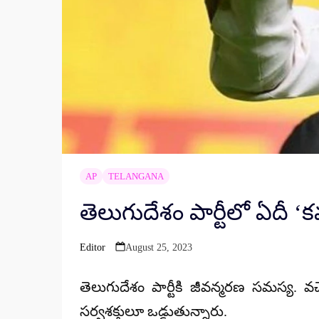
AP
TELANGANA
తెలుగుదేశం పార్టీలో ఏదీ ‘
Editor
August 25, 2023
Posted
by
తెలుగుదేశం పార్టీకి జీవన్మరణ సమస్య. వచ్
సర్వశక్తులూ ఒడ్డుతున్నారు.