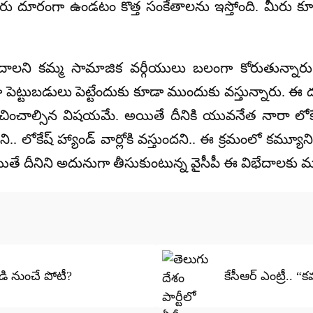
ు వీరు దూరంగా ఉండటం కొత్త సంకేతాలను ఇస్తోంది. మీరు క
పొందాలని కమ్మ సామాజిక వర్గీయులు బలంగా కోరుతున్నారు. వృ
ట్టుబడులు పెట్టేందుకు కూడా ముందుకు వస్తున్నారు. ఈ ద
ించాల్సిన విషయమే. అయితే దీనికి యువనేత నారా లోకేష
ోందని.. లోకేష్ హ్యాండ్ వార్లోకి వస్తుందని.. ఈ క్రమంలో కమ
ితే దీనిని అదునుగా తీసుకుంటున్న వైసీపీ ఈ విభేదాలకు మర
డి నుంచే పోటీ?
కేసీఆర్ ఎంట్రీ..