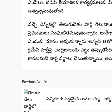
ఎంపీలు. టిడిపి క్రియాశీలక కార్యక్రమాలక
ఉత్పన్నమవుతోంది.
వచ్చే ఎన్నికల్లో తెలుగుదేశం పార్టీ గెలు
ప్రముఖులు సంఘటితమవుతున్నారు. భారీగా పె
ఎందుకు దూరం అవుతున్నారు అన్నది ఆలోచ
క్రమేపి పార్టీపై చంద్రబాబుకు పట్టు తప్పుత
కారణమని పార్టీ వర్గాలు చెబుతున్నాయి. అయ
Previous Article
Post
navigation
ఎన్నికలకు సిద్ధమైన రాములమ్మ.. అక్క