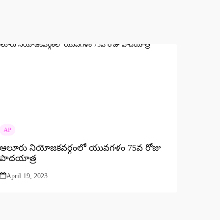
AP
ఆలూరు నియోజకవర్గంలో యువగళం 75వ రోజు
పాదయాత్ర
April 19, 2023