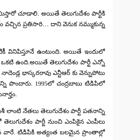
ిస్తారో చూడాలి. అయితే తెలుగుదేశం పార్టీకి
ం వచ్చిన ప్రతిసారి… దాని వెనుక నమ్ముకున్న
పటికీ వినిపిస్తూనే ఉంటుంది. అయితే ఇందులో
 ఒకటి ఉంది.అయితే తెలుగుదేశం పార్టీ ఎన్నో
దెండ్ల భాస్కరరావు ఎన్టీఆర్ కు వెన్నుపోటు
ాన్ని పొందారు. 1995లో చంద్రబాబు టిడిపిలో
నార్హం.
ంశీ లాంటి నేతలు తెలుగుదేశం పార్టీ పతనాన్ని
తెలుగుదేశం పార్టీ నుంచి ఎంపికైన ఎంపీలు
న వారే. టిడిపికి అత్యంత బలమైన ప్రాంతాల్లో