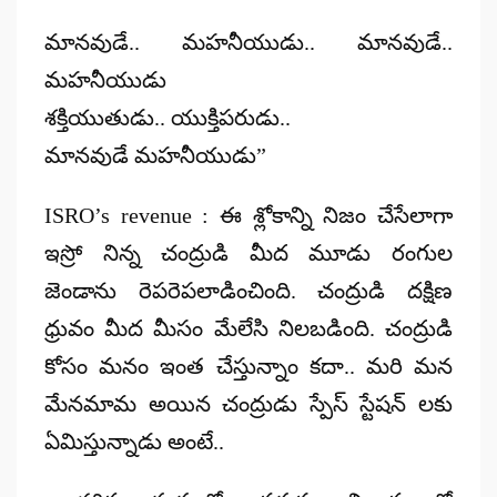
మానవుడే.. మహనీయుడు.. మానవుడే..
మహనీయుడు
శక్తియుతుడు.. యుక్తిపరుడు..
మానవుడే మహనీయుడు”
ISRO’s revenue : ఈ శ్లోకాన్ని నిజం చేసేలాగా
ఇస్రో నిన్న చంద్రుడి మీద మూడు రంగుల
జెండాను రెపరెపలాడించింది. చంద్రుడి దక్షిణ
ధ్రువం మీద మీసం మేలేసి నిలబడింది. చంద్రుడి
కోసం మనం ఇంత చేస్తున్నాం కదా.. మరి మన
మేనమామ అయిన చంద్రుడు స్పేస్ స్టేషన్ లకు
ఏమిస్తున్నాడు అంటే..