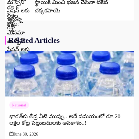
స్థాయికి మించి భజన చేసినా టికెట్‌
దక్కకపాయే
Related Articles
National
భారత్‌కు తీవ్ర నీటి ముప్పు.. అదే సమయంలో రూ.20
లక్షల కోట్ల పెట్టుబడులకు అవకాశం..!
June 30, 2026