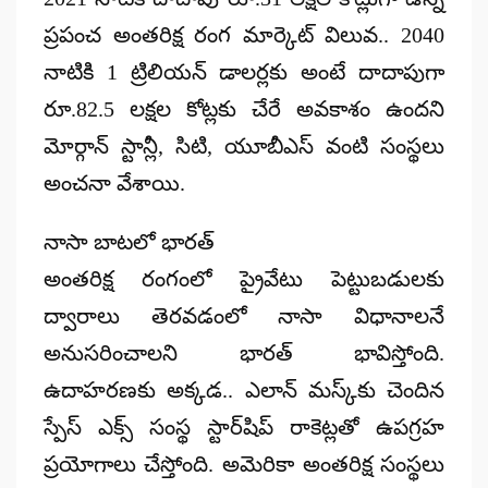
ప్రపంచ అంతరిక్ష రంగ మార్కెట్‌ విలువ.. 2040
నాటికి 1 ట్రిలియన్‌ డాలర్లకు అంటే దాదాపుగా
రూ.82.5 లక్షల కోట్లకు చేరే అవకాశం ఉందని
మోర్గాన్‌ స్టాన్లీ, సిటి, యూబీఎస్‌ వంటి సంస్థలు
అంచనా వేశాయి.
నాసా బాటలో భారత్‌
అంతరిక్ష రంగంలో ప్రైవేటు పెట్టుబడులకు
ద్వారాలు తెరవడంలో నాసా విధానాలనే
అనుసరించాలని భారత్‌ భావిస్తోంది.
ఉదాహరణకు అక్కడ.. ఎలాన్‌ మస్క్‌కు చెందిన
స్పేస్‌ ఎక్స్‌ సంస్థ స్టార్‌షిప్‌ రాకెట్లతో ఉపగ్రహ
ప్రయోగాలు చేస్తోంది. అమెరికా అంతరిక్ష సంస్థలు