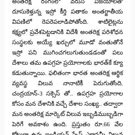
అంతరిక్ష రంగంలో వరుస విజయాలతో
దూసుకెళ్తున్న ఇస్రో కీర్తి పతాకం అంతర్జాతీయ
విపణిలో రెపరెపలాడిపోతోంది. శాటిలైట్లను
కక్ష్యలో ప్రవేశపెట్టడానికి విదేశీ అంతరిక్ష పరిశోధన
సంస్థలకు అయ్యే ఖర్చులో మూడో వంతుతోనే
ఇస్రో పని ముగించగలుగుతుండడంతో పలు
దేశాలు తమ ఉపగ్రహ ప్రయోగాలకు భారత్‌కే క్యూ
కడుతున్నాయి. ఫలితంగా భారత అంతరిక్ష ఆర్థిక
వ్యవస్థ విలువ నానాటికీ పెరుగుతోంది.
చంద్రయాన్‌-3 సక్సెస్ తో.. ఉపగ్రహ ప్రయోగాల
కోసం మన దేశానికి వచ్చే దేశాల సంఖ్య.. తద్వారా
మన అంతరిక్ష మార్కెట్‌ విలువ ఇబ్బడిముబ్బడిగా
పెరిగే అవకాశం ఉంది. ప్రస్తుతం రూ.66 వేల
కోట్లుగా ఉన్న ఇండియన్‌ స్పేస్‌ ఎకానమీ విలువ