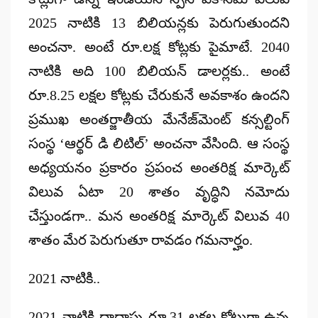
2025 నాటికి 13 బిలియన్లకు పెరుగుతుందని
అంచనా. అంటే రూ.లక్ష కోట్లకు పైమాటే. 2040
నాటికి అది 100 బిలియన్‌ డాలర్లకు.. అంటే
రూ.8.25 లక్షల కోట్లకు చేరుకునే అవకాశం ఉందని
ప్రముఖ అంతర్జాతీయ మేనేజ్‌మెంట్‌ కన్సల్టింగ్‌
సంస్థ ‘ఆర్థర్‌ డి లిటిల్‌’ అంచనా వేసింది. ఆ సంస్థ
అధ్యయనం ప్రకారం ప్రపంచ అంతరిక్ష మార్కెట్‌
విలువ ఏటా 20 శాతం వృద్ధిని నమోదు
చేస్తుండగా.. మన అంతరిక్ష మార్కెట్‌ విలువ 40
శాతం మేర పెరుగుతూ రావడం గమనార్హం.
2021 నాటికి..
2021 నాటికి దాదాపు రూ.31 లక్షల కోట్లుగా ఉన్న