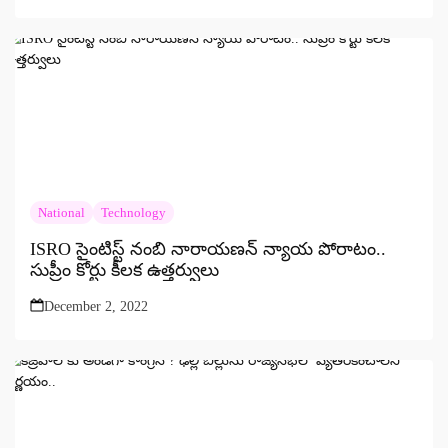
National
Technology
ISRO సైంటిస్ట్ నంబి నారాయణన్ న్యాయ పోరాటం..
సుప్రీం కోర్టు కీలక ఉత్తర్వులు
December 2, 2022