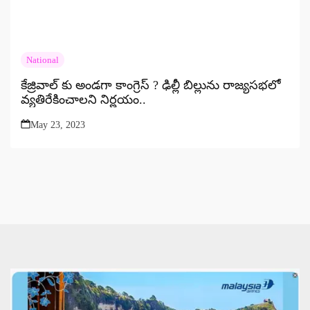
National
కేజ్రివాల్ కు అండగా కాంగ్రెస్ ? ఢిల్లీ బిల్లును రాజ్యసభలో
వ్యతిరేకించాలని నిర్ణయం..
May 23, 2023