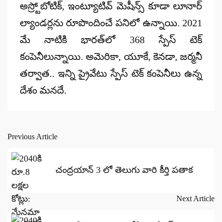
అస్ర్టోబోటిక్‌, ఇంట్యూటివ్‌ మెషీన్స్‌ కూడా లూనార్‌
ల్యాండర్లను రూపొందించే పనిలో ఉన్నాయి. 2021
మే నాటికి భారత్‌లో 368 స్పేస్‌ టెక్‌
కంపెనీలున్నాయి. అమెరికా, యూకే, కెనడా, జర్మనీ
తర్వాత.. ఇన్ని ప్రైవేటు స్పేస్‌ టెక్‌ కంపెనీలు ఉన్న
దేశం మనదే.
Previous Article
Post
navigation
చంద్రయాన్ 3 లో తెలుగు వారి కీర్తి పతాక
Next Article