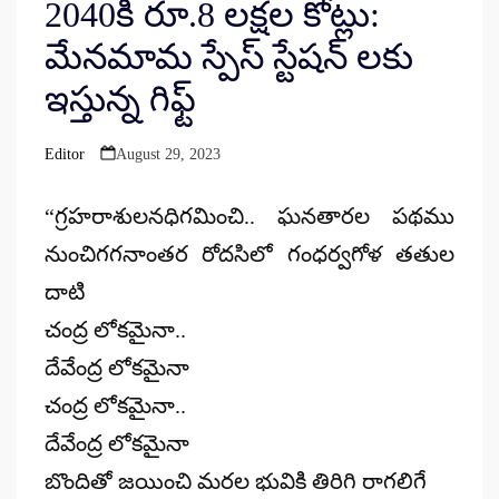
2040కి రూ.8 లక్షల కోట్లు:
మేనమామ స్పేస్ స్టేషన్ లకు
ఇస్తున్న గిఫ్ట్
Editor
August 29, 2023
Posted
by
“గ్రహరాశులనధిగమించి.. ఘనతారల పథము
నుంచిగగనాంతర రోదసిలో గంధర్వగోళ తతుల
దాటి
చంద్ర లోకమైనా..
దేవేంద్ర లోకమైనా
చంద్ర లోకమైనా..
దేవేంద్ర లోకమైనా
బొందితో జయించి మరల భువికి తిరిగి రాగలిగే