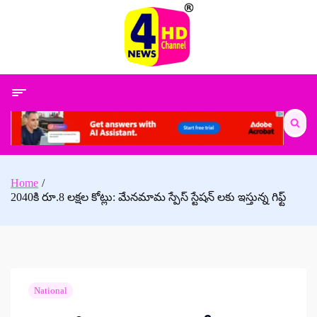
Skip
to
content
Search
for:
Home
2040కి రూ.8 లక్షల కోట్లు: మేనమామ స్పేస్ స్టేషన్ లకు ఇస్తున్న గిఫ్ట్
National