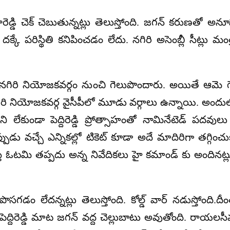
్రారెడ్డి చెక్ చెబుతున్నట్లు తెలుస్తోంది. జగన్ కరుణతో అ
కే పరిస్థితి కనిపించడం లేదు. నగిరి అసెంబ్లీ సీట్లు మంత్రి 
 నగిరి నియోజకవర్గం నుంచి గెలుపొందారు. అయితే ఆమె గె
ి నియోజకవర్గ వైసీపీలో మూడు వర్గాలు ఉన్నాయి. అందులో ఒక వర్
కుండా పెద్దిరెడ్డి ప్రోత్సాహంతో నామినేటెడ్ పదవులు 
ు వచ్చే ఎన్నికల్లో టికెట్ కూడా అదే మాదిరిగా తగ్గించ
ే ఓటమి తప్పదు అన్న నివేదికలు హై కమాండ్ కు అందినట్లు
పొసగడం లేదన్నట్లు తెలుస్తోంది. కోల్డ్ వార్ నడుస్తోంది.దీం
తుతం పెద్దిరెడ్డి మాట జగన్ వద్ద చెల్లుబాటు అవుతోంది. రాయలస