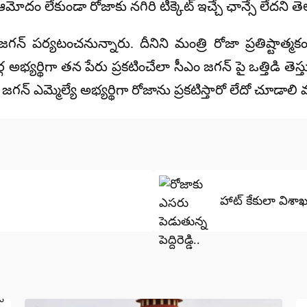
ఆమోదం లేకుండా రోజాకు నగిరి టిక్కెట్ ఇచ్చే ఛాన్సే లేదని తెల
 పర్యటంచనున్నారు. దీనిని మంత్రి రోజా ప్రతిష్టాత్మక
అభ్యర్థిగా తన పేరు ప్రకటించేలా సీఎం జగన్ పై ఒత్తిడి తెస
 జగన్ ఎమ్మెల్యే అభ్యర్థిగా రోజాను ప్రకటిస్తారో లేదో చూడాలి 
హాట్ కేకులా విశా