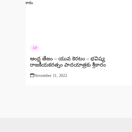
AP
ఆంధ్ర తేజం – యువ కెరటం – భవిష్య
రాజకీయకరత్నం పాదయాత్రకు శ్రీకారం
November 11, 2022