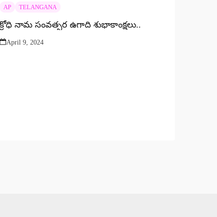
AP
TELANGANA
క్రోధి నామ సంవత్సర ఉగాది శుభాకాంక్షలు..
April 9, 2024