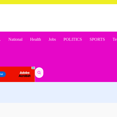
A
National
Health
Jobs
POLITICS
SPORTS
Te
Search
for: