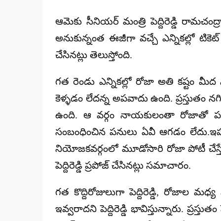
ఆమెకు సీనియర్ మంత్రి పెద్దిరెడ్డి రామచంద
అనుకున్నంత ఈజీగా వచ్చే ఎన్నికల్లో టికెట్ దక్
చేసినట్లు తెలుస్తోంది.
గత రెండు ఎన్నికల్లో రోజా అతి కష్టం మీద
కెళ్ళడం లేదన్న అపవాదు ఉంది. ప్రస్తుతం నగిర
ఉంది. ఆ వర్గం నాయకులంతా రోజాతో పని లే
సంబంధించిన పనులు ఏవీ ఆగడం లేదు.ఇప్పుడ
నియోజకవర్గంలో మూడోసారి రోజా పోటీ చేస్త
పెద్దిరెడ్డి ప్రపోజ్ చేసినట్లు సమాచారం.
గత కొద్దిరోజులుగా పెద్దిరెడ్డి, రోజాల మధ్య 
ఇవ్వరాదని పెద్దిరెడ్డి భావిస్తున్నారు. ప్రస్