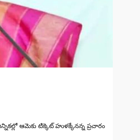
ికల్లో ఆమెకు టిక్కెట్ హుళక్కేనన్న ప్రచారం