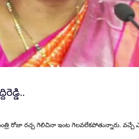
ెడ్డి..
 రోజా రచ్చ గెలిచినా ఇంట గెలవలేకపోతున్నారు. వచ్చే ఎన్న