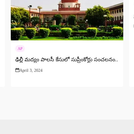
AP
ఢిల్లీ మద్యం పాలసీ కేసులో సుప్రీంకోర్టు సంచలనం..
April 3, 2024