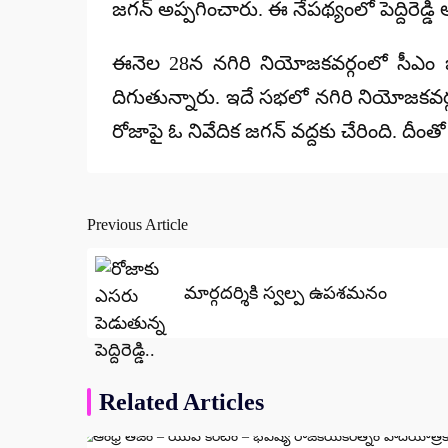
జగన్ అప్పగించారు. ఈ నేపథ్యంలో పెద్దిరెడ్డి 
ఈనెల 28న నగిరి నియోజకవర్గంలో సీఎం జగన్
దిగుతున్నారు. ఇదే సభలో నగిరి నియోజకవర్గ 
రోజాపై ఓ నివేదిక జగన్ వద్దకు చేరింది. దీంతో
Previous Article
Post
navigation
మార్గదర్శికి స్వల్ప ఉపశమనం
Related Articles