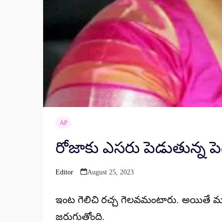
AP
రోజాకు ఎసరు పెడుతున్న పెద్దిర
Editor
August 25, 2023
Posted
by
ఇంట గెలిచి రచ్చ గెలవమంటారు. అయితే మంత్రి
జరుగుతోంది.