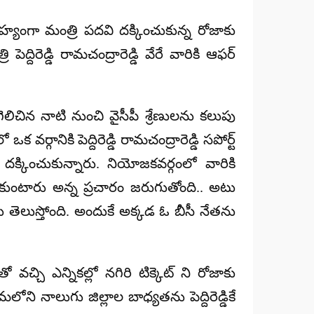
నూహ్యంగా మంత్రి పదవి దక్కించుకున్న రోజాకు
పెద్దిరెడ్డి రామచంద్రారెడ్డి వేరే వారికి ఆఫర్
లిచిన నాటి నుంచి వైసీపీ శ్రేణులను కలుపు
గానికి పెద్దిరెడ్డి రామచంద్రారెడ్డి సపోర్ట్
దక్కించుకున్నారు. నియోజకవర్గంలో వారికి
ుకుంటారు అన్న ప్రచారం జరుగుతోంది.. అటు
 తెలుస్తోంది. అందుకే అక్కడ ఓ బీసీ నేతను
తో వచ్చి ఎన్నికల్లో నగిరి టిక్కెట్ ని రోజాకు
ీమలోని నాలుగు జిల్లాల బాధ్యతను పెద్దిరెడ్డికే