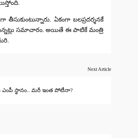
ుస్తోంది.
ంగా తీసుకుంటున్నారు. ఏకంగా బలప్రదర్శనకే
్తున్నట్లు సమాచారం. అయితే ఈ పాటికే మంత్రి
మరి.
Next Article
ఖ ఎంపీ స్థానం.. మరీ ఇంత పోటీనా?