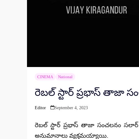
CINEMA
National
రెబల్ స్టార్ ప్రభాస్ తాజా
Editor
September 4, 2023
Posted
by
రెబల్ స్టార్ ప్రభాస్ తాజా సంచలనం సలా
అనుమానాలు వ్యక్తమయ్యాయి.