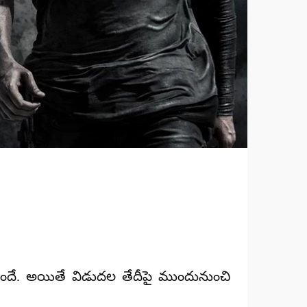
సిందే. అయితే విడుదల తేదీపై ముందునుంచి