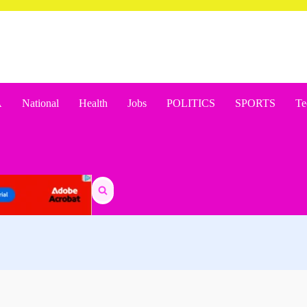
A
National
Health
Jobs
POLITICS
SPORTS
Te
Search
for: