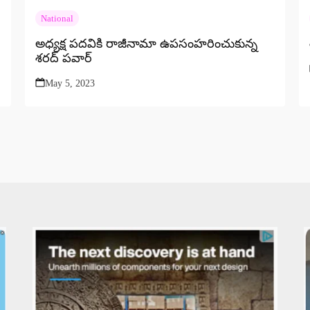
National
అధ్యక్ష పదవికి రాజీనామా ఉపసంహరించుకున్న
శరద్ పవార్
May 5, 2023