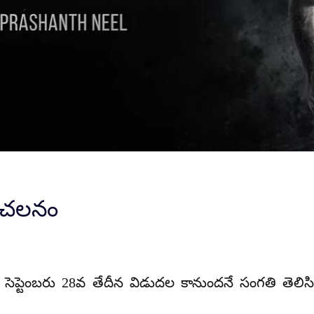
 సంచలనం
ర్ సెప్టెంబరు 28వ తేదీన విడుదల కానుందనే సంగతి తెలి