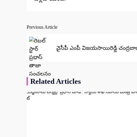
Previous Article
Post
navigation
వైసీపీ ఎంపీ విజయసాయిరెడ్డి చంద్రబాబ
Related Articles