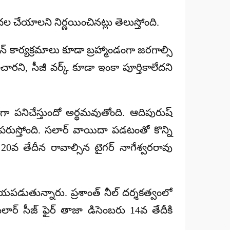
ల చేయాలని నిర్ణయించినట్లు తెలుస్తోంది.
కార్యక్రమాలు కూడా బ్రహ్మాండంగా జరగాల్సి
చారని, సీజీ వర్క్ కూడా ఇంకా పూర్తికాలేదని
పనిచేస్తుందో అర్థమవుతోంది. ఆదిపురుష్
రుస్తోంది. సలార్ వాయిదా పడటంతో కొన్ని
వ తేదీన రావాల్సిన టైగర్ నాగేశ్వరరావు
రాయపడుతున్నారు. ప్రశాంత్ నీల్ దర్శకత్వంలో
ార్ సీజ్ ఫైర్ తాజా డిసెంబరు 14వ తేదీకి