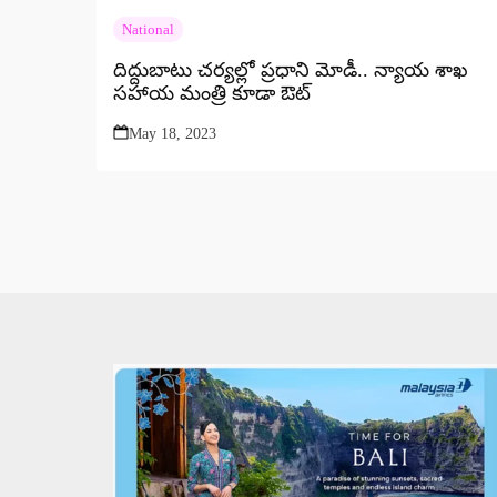
National
దిద్దుబాటు చర్యల్లో ప్రధాని మోడీ.. న్యాయ శాఖ
సహాయ మంత్రి కూడా ఔట్
May 18, 2023