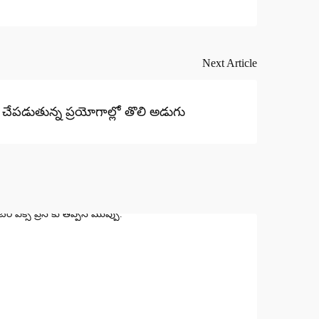
Next Article
 చేపడుతున్న ప్రయోగాల్లో తొలి అడుగు