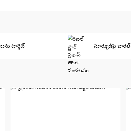
ును టార్గెట్
సూర్యుడిపై భారత్