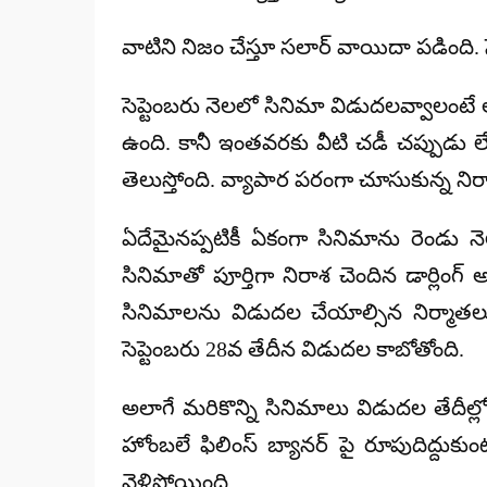
వాటిని నిజం చేస్తూ సలార్ వాయిదా పడింది. 
సెప్టెంబరు నెలలో సినిమా విడుదలవ్వాలంటే
ఉంది. కానీ ఇంతవరకు వీటి చడీ చప్పుడు లేదు
తెలుస్తోంది. వ్యాపార పరంగా చూసుకున్న నిర
ఏదేమైనప్పటికీ ఏకంగా సినిమాను రెండు 
సినిమాతో పూర్తిగా నిరాశ చెందిన డార్ల
సినిమాలను విడుదల చేయాల్సిన నిర్మాతల
సెప్టెంబరు 28వ తేదీన విడుదల కాబోతోంది.
అలాగే మరికొన్ని సినిమాలు విడుదల తేదీల్లో
హోంబలే ఫిలింస్ బ్యానర్ పై రూపుదిద్దుక
వెళ్లిపోయింది.