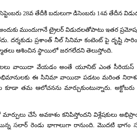
సెప్టెంబరు 28వ తేదీకి బదులుగా డిసెంబరు 14వ తేదీన విడుద
 అందుకు ముందుగానే ట్రైలర్ విడుదలతోపాటు ఇతర ప్రమోషన్ 
. దర్శకుడు ప్రశాంత్ నీల్ సినిమా కంటెంట్ పై దృష్టి సారిం
్మాతలు ఆశించిన స్థాయిలో జరగలేదని తెలుస్తోంది.
నెలలు వాయిదా వేయడం అంతే యూనిట్ ఎంత సీరియస్ గా 
ింగ్ అభిమానులకు ఈ సినిమా వాయిదా పడటం మరింత నిరాశప
ు కూడా తమ ఆలోచనను మార్చుకుంటున్నారు. అక్టోబరు 20
 మార్పులు చేసే అవకాశం కనిపిస్తోందని విశ్లేషకులు అభిప్
ుంటున్న సలార్ రెండు భాగాలుగా రానుంది. మొదటి భాగం సల