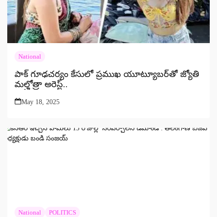
National
పాక్ గూఢచర్యం కేసులో ప్రముఖ యూట్యూబర్‌తో జ్యోతి
మల్హోత్రా అరెస్ట్..
May 18, 2025
National
POLITICS