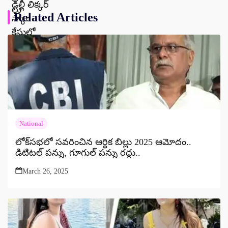
Related Articles
National
లోక్‌సభలో సవరించిన ఆర్థిక బిల్లు 2025 ఆమోదం..
డిటిటల్ పన్ను, గూగుల్ పన్ను రద్దు..
March 26, 2025