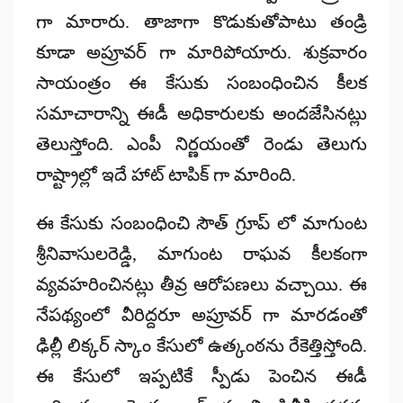
గా మారారు. తాజాగా కొడుకుతోపాటు తండ్రి
కూడా అప్రూవర్ గా మారిపోయారు. శుక్రవారం
సాయంత్రం ఈ కేసుకు సంబంధించిన కీలక
సమాచారాన్ని ఈడీ అధికారులకు అందజేసినట్లు
తెలుస్తోంది. ఎంపీ నిర్ణయంతో రెండు తెలుగు
రాష్ట్రాల్లో ఇదే హాట్ టాపిక్ గా మారింది.
ఈ కేసుకు సంబంధించి సౌత్ గ్రూప్ లో మాగుంట
శ్రీనివాసులరెడ్డి, మాగుంట రాఘవ కీలకంగా
వ్యవహరించినట్లు తీవ్ర ఆరోపణలు వచ్చాయి. ఈ
నేపథ్యంలో వీరిద్దరూ అప్రూవర్ గా మారడంతో
ఢిల్లీ లిక్కర్ స్కాం కేసులో ఉత్కంఠను రేకెత్తిస్తోంది.
ఈ కేసులో ఇప్పటికే స్పీడు పెంచిన ఈడీ