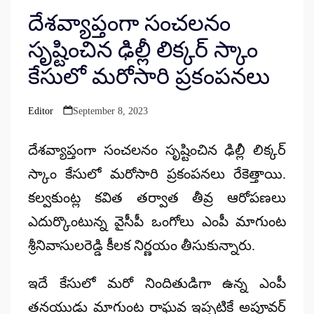
దేశవ్యాప్తంగా సంచలనం
సృష్టించిన ఢిల్లీ లిక్కర్ స్కాం
కేసులో మరోసారి ప్రకంపనలు
Editor
September 8, 2023
Posted
by
దేశవ్యాప్తంగా సంచలనం సృష్టించిన ఢిల్లీ లిక్కర్
స్కాం కేసులో మరోసారి ప్రకంపనలు రేకెత్తాయి.
కల్వకుంట్ల కవిత తర్వాత తీవ్ర ఆరోపణలు
ఎదుర్కొంటున్న వైసీపీ ఒంగోలు ఎంపీ మాగుంట
శ్రీనివాసులరెడ్డి కీలక నిర్ణయం తీసుకున్నారు.
ఇదే కేసులో మరో నిందితుడిగా ఉన్న ఎంపీ
తనయుడు మాగుంట రాఘవ ఇప్పటికే అప్రూవర్