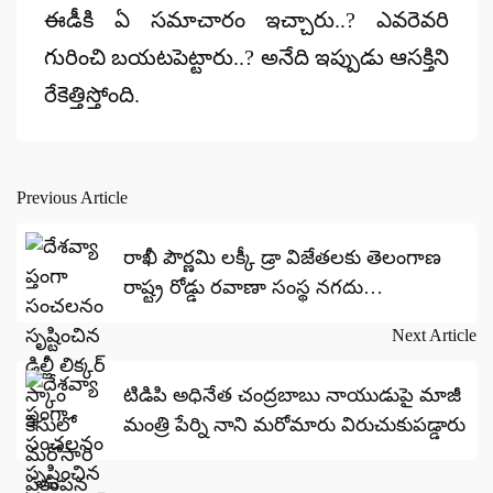
ఈడీకి ఏ సమాచారం ఇచ్చారు..? ఎవరెవరి
గురించి బయటపెట్టారు..? అనేది ఇప్పుడు ఆసక్తిని
రేకెత్తిస్తోంది.
Previous Article
Post
navigation
రాఖీ పౌర్ణమి లక్కీ డ్రా విజేతలకు తెలంగాణ
రాష్ట్ర రోడ్డు రవాణా సంస్థ నగదు
పురస్కారాలను అందజేసింది.
Next Article
టిడిపి అధినేత చంద్రబాబు నాయుడుపై మాజీ
మంత్రి పేర్ని నాని మరోమారు విరుచుకుపడ్డారు