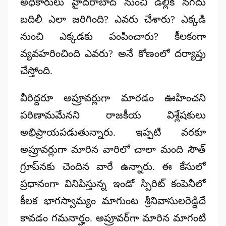
అధికారులు హైదరాబాద్ నుంచి డిల్లీకి నగదు
బదిలీ ఎలా జరిగింది? ఎవరు చేశారు? ఎక్కడి
నుంచి ఎక్కడకు పంపించారు? కీలకంగా
వ్యవహరించింది ఎవరు? అనే కోణంలో దర్యాప్తు
చేస్తోంది.
వీరిద్దరూ అప్రూవర్లుగా మారడం ఊహించని
పరిణామమేనని రాజకీయ విశ్లేషకులు
అభిప్రాయపడుతున్నారు. ఇప్పటి వరకూ
అప్రూవర్లుగా మారిన వారిలో చాలా మంది సౌత్
గ్రూప్‌నకు చెందిన వారే ఉన్నారు. ఈ కేసులో
ప్రధానంగా వినిపిస్తున్న ఇండో స్పిరిట్ కంపెనీలో
కీలక భాగస్వామ్యం మాగుంట శ్రీనివాసులరెడ్డిదే
కావడం గమనార్హం. అప్రూవర్‌గా మారిన మాగంటి