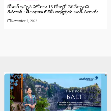
కేసీఆర్ ఇచ్చిన హామీలు 15 రోజుల్లో నెరవేర్చాలని
డిమాండ్ : తెలంగాణ బీజేపీ అధ్యక్షుడు బండి సంజయ్
November 7, 2022