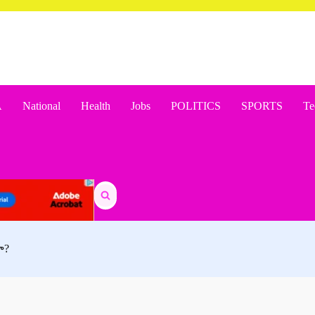
A
National
Health
Jobs
POLITICS
SPORTS
Te
Search
for:
ా?