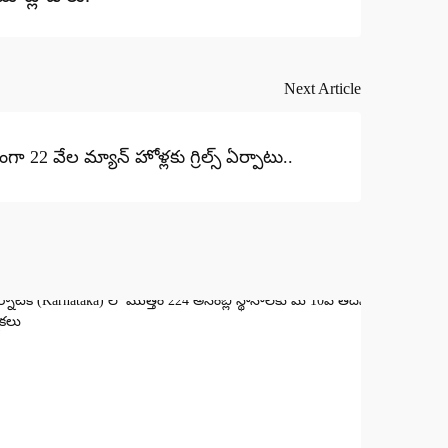
Next Article
గా 22 వేల మ్యాన్ హోళ్లకు గ్రిల్స్ ఏర్పాటు..