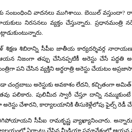
ిల్ కు సంబంధించి వాదనలు ముగిశాయి. బెయిల్ వస్తుందా? ర
నాయకులు నిరసనలు వ్యక్తం చేస్తున్నారు. ప్రధానమంత్రి న
్లాడుకుంటున్నారు.
ళ్ శిక్షణ శిబిరాన్ని సీపీఐ జాతీయ కార్యదర్శివర్గ నారా
 ఆయన నిజంగా తప్పు చేసినప్పటికీ అరెస్టు చేసే పద్ధతి
ిగా పని చేసిన వ్యక్తిని అర్ధరాత్రి అరెస్టు చేయటం అప్రజ
ా చంద్రబాబు అరెస్టుకు అవకాశం లేదని, కచ్చితంగా అమిత్ ష
తవు పలికారు. పులిమీద స్వారీ చేస్తూ దాన్ని నమ్ముకు
టు చేశారని, కార్యాలయానికి తీసుకెళ్లేలోపు ఫైల్స్ రెడీ చ
ెరిగిపోయాయని సీపీఐ రామకృష్ణ వ్యాఖ్యానించారు. అన్నారు
కార్యాలయంలో ఏర్పాటు చేసిన మీడియా సమావేశంలో ఆయన మ