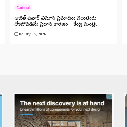
National
అజిత్ పవార్ విమాన ప్రమాదం: వెలుతురు
లేకపోవడమే ప్రధాన కారణం – కేంద్ర మంత్రి
రామ్మోహన్ నాయుడు
January 28, 2026