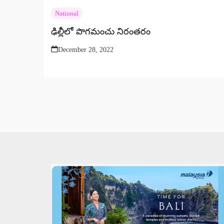
National
ఢిల్లీలో పొగమంచు నిరంతరం
December 28, 2022