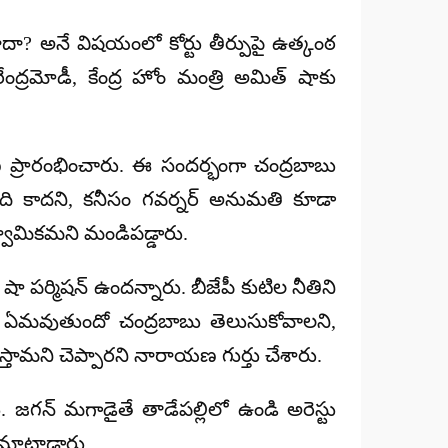
ాదా? అనే విషయంలో కోర్టు తీర్పుపై ఉత్కంఠ
రేంద్రమోడీ, కేంద్ర హోం మంత్రి అమిత్ షాకు
యణ ప్రారంభించారు. ఈ సందర్భంగా చంద్రబాబు
 అది కాదని, కనీసం గవర్నర్ అనుమతి కూడా
ాస్వామికమని మండిపడ్డారు.
ా పర్మిషన్ ఉందన్నారు. బీజేపీ కుటిల నీతిని
ంటే ఏమవుతుందో చంద్రబాబు తెలుసుకోవాలని,
ేస్తామని చెప్పారని నారాయణ గుర్తు చేశారు.
. జగన్ మగాడైతే తాడేపల్లిలో ఉండి అరెస్టు
ాట్లాడారు.