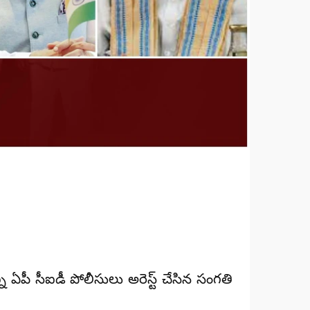
ి ఏపీ సీఐడీ పోలీసులు అరెస్ట్ చేసిన సంగతి