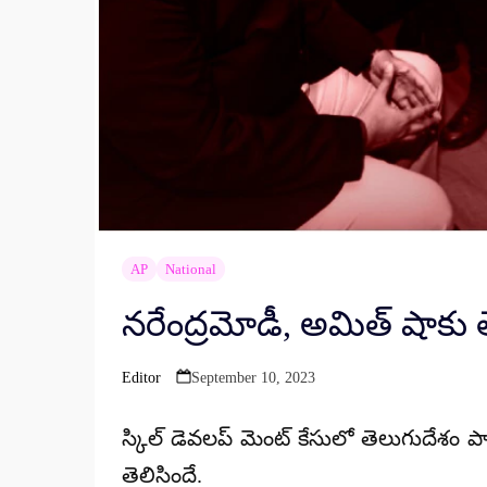
AP
National
నరేంద్రమోడీ, అమిత్ షాకు
Editor
September 10, 2023
Posted
by
స్కిల్ డెవలప్ మెంట్ కేసులో తెలుగుదేశం ప
తెలిసిందే.