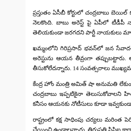
ప్రస్తుతం ఏసీబీ కోర్టులో చంద్రబాబు బెయ
నెలకొంది. బాబు అరెస్ట్ పై ఏపీలో టీడీపీ 
తెలియకుండా జరగదని పార్టీ నాయకులు మాట
ఖమ్మంలోని గిరిప్రసాద్ భవన్‌లో జన సేవాద
అరెస్టును ఆయన తీవ్రంగా తప్పుబట్టారు.
తీసుకోలేదన్నారు. 14 సంవత్సరాలు ముఖ్యమంత్ర
కేంద్ర హోం మంత్రి అమిత్ షా అనుమతి లేకుండ
చంద్రబాబు ఇప్పటికైనా తెలుసుకోవాలని హి
కనీసం ఆయనకు నోటీసులు కూడా ఇవ్వకుండా అరెస్
రాష్ట్రంలో కక్ష సాధింపు చర్యలు మరింత ప
చేయించి ఉండాలన్నారు. తిరుపతి సిపిఐ 