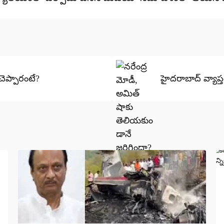
చెప్పారంటే?
హైదరాబాద్ వ్యాప్తం