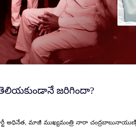
 తెలియకుండానే జరిగిందా?
ార్టీ అధినేత, మాజీ ముఖ్యమంత్రి నారా చంద్రబాబునాయుణ్న