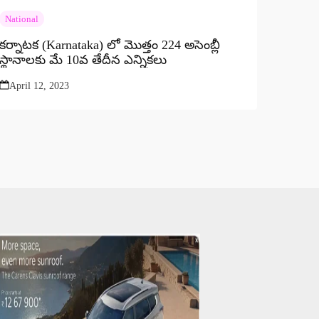
National
కర్నాటక (Karnataka) లో మొత్తం 224 అసెంబ్లీ
స్థానాలకు మే 10వ తేదీన ఎన్నికలు
April 12, 2023