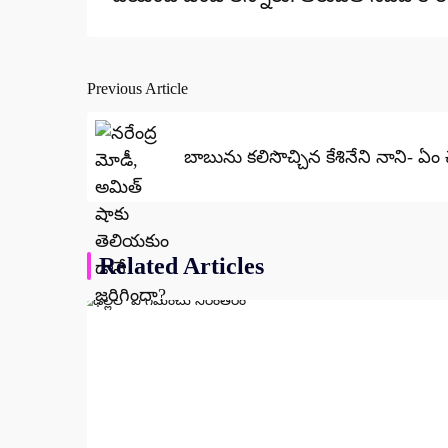
Previous Article
Post
navigation
బాబును కలిసొచ్చిన కేశినేని నాని- ఏం 
Related Articles