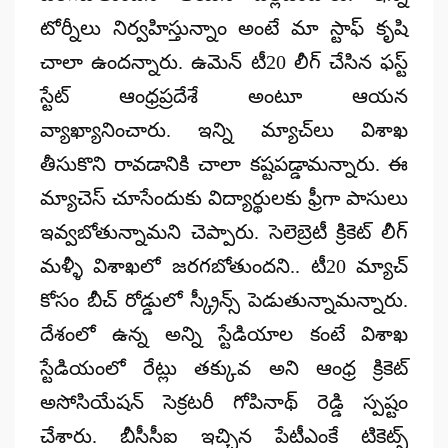
టోర్నీలు నిర్వహిస్తున్నాం అంటే మా స్టాఫ్ కృషి
చాలా ఉందన్నారు. ఉమెన్ టీ20 లీగ్ చేసిన ఫస్ట్
స్టేట్ ఆంధ్రప్రదేశే అంటూ ఆయన
వ్యాఖ్యానించారు. ఇన్ని మ్యాచ్‌లు విశాఖ
తీసుకొని రావడానికి చాలా కష్టపడ్డామన్నారు. ఈ
మ్యాచెస్ చూసేందుకు విద్యార్థులకు ఫ్రీగా పాసులు
ఇవ్వబోతున్నామని చెప్పారు. సెలెబ్రెటీ క్రికెట్ లీగ్
మళ్ళీ విశాఖలో జరగబోతుందని.. టీ20 మ్యాచ్
కోసం బీచ్ రోడ్డులో స్క్రీన్స్ పెడుతున్నామన్నారు.
దేశంలో ఉన్న అన్ని స్టేడియాల కంటే విశాఖ
స్టేడియంలో రేట్లు తక్కువ అని ఆంధ్ర క్రికెట్
అసోసియేషన్ సెక్రటరీ గోపినాథ్ రెడ్డి స్పష్టం
చేశారు. బీసీసీఐ ఇచ్చిన పేటీఎంకే టికెట్స్