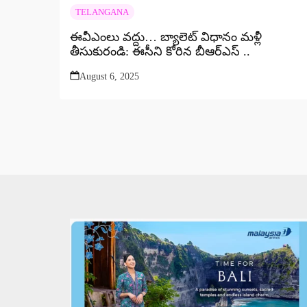
TELANGANA
ఈవీఎంలు వద్దు… బ్యాలెట్ విధానం మళ్లీ
తీసుకురండి: ఈసీని కోరిన బీఆర్ఎస్ ..
August 6, 2025