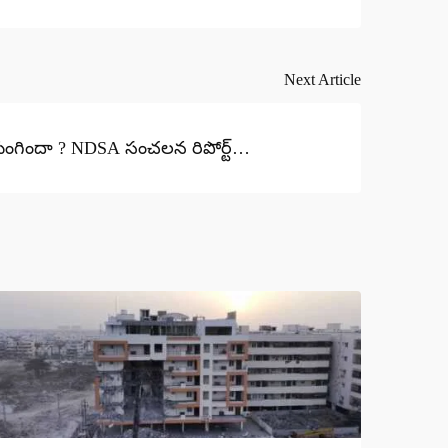
Next Article
 కుంగిందా ? NDSA సంచలన రిపోర్ట్…