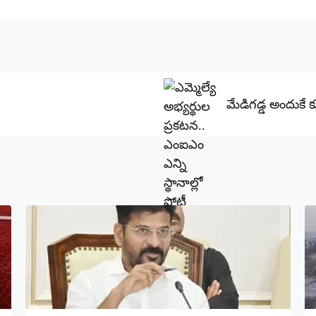
మేడిగడ్డ అందుకే