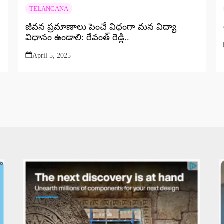
TELANGANA
జీవన ప్రమాణాలు పెంచే విధంగా మన విద్యా
విధానం ఉండాలి: రేవంత్ రెడ్డి..
April 5, 2025