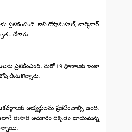
లను ప్రకటించింది. కానీ గోషామహల్, చార్మినార్
్ధృతం చేశారు.
ులను ప్రకటించింది. మరో 19 స్థానాలకు ఇంకా
ోష్ తీసుకొచ్చారు.
కవర్గాలకు అభ్యర్థులను ప్రకటించాల్సి ఉంది.
నారు. అలాగే ఈసారి అధికారం దక్కడం ఖాయమన్న
ున్నాయి.