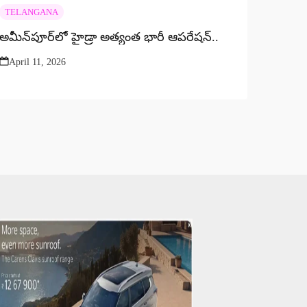
TELANGANA
అమీన్‌పూర్‌లో హైడ్రా అత్యంత భారీ ఆపరేషన్..
April 11, 2026