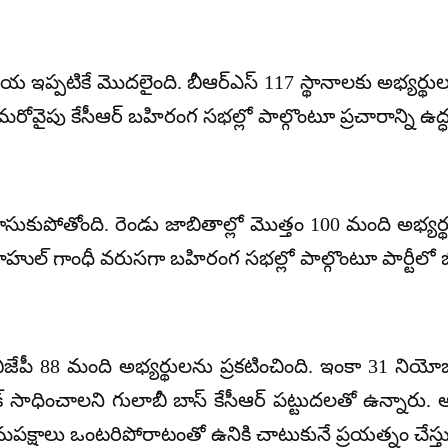
్రియ ఇప్పటికే మొదలైంది. బీఆర్ఎస్ 117 స్థానాలకు అభ్యర్థు
మరోవైపు కేసీఆర్ బహిరంగ సభల్లో పాల్గొంటూ ప్రచారాన్ని ఉద
ుకుపోతోంది. రెండు జాబితాల్లో మొత్తం 100 మంది అభ్యర్థ
రాహుల్ గాంధీ వరుసగా బహిరంగ సభల్లో పాల్గొంటూ పార్టీలో జ
 బీజేపీ 88 మంది అభ్యర్థులను ప్రకటించింది. ఇంకా 31 నియోజ
ట్రిక్‌ సాధించాలని గులాబీ బాస్ కేసీఆర్ పట్టుదలతో ఉన్
మపక్షాలు ఒంటరిపోరాటంతో ఉనికి చాటుకునే ప్రయత్నం చేస్త