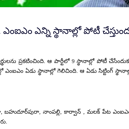
. ఎంఐఎం ఎన్ని స్థానాల్లో పోటీ చేస్తుం
లను ప్రకటించింది. ఆ పార్టీలో 9 స్థానాల్లో పోటీ చేసేందుక
ో ఎంఐఎం ఏడు స్థానాల్లో గెలిచింది. ఆ ఏడు సిట్టింగ్‌ స్థానాల్
 బహుదూర్‌పురా, నాంపల్లి, కార్వాన్ , మలక్ పేట ఎంఐఎం సిట
ారు.