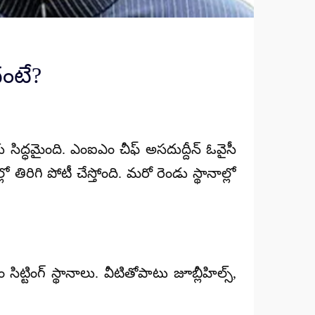
దంటే?
ు సిద్ధమైంది. ఎంఐఎం చీఫ్ అసదుద్దీన్‌ ఓవైసీ
లో తిరిగి పోటీ చేస్తోంది. మరో రెండు స్థానాల్లో
్టింగ్ స్థానాలు. వీటితోపాటు జూబ్లీహిల్స్,