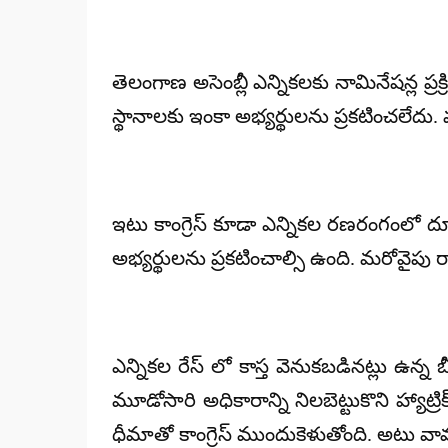
తెలంగాణ అసెంబ్లీ ఎన్నికలకు నామినేషన్ల ప్రక
స్థానాలకు ఇంకా అభ్యర్థులను ప్రకటించలేదు. 
ఇటు కాంగ్రెస్ కూడా ఎన్నికల రణరంగంలో దూస
అభ్యర్థులను ప్రకటించాల్సి ఉంది. మరోవైపు 
ఎన్నికల రేస్ లో కాస్త వెనుకబడినట్లు ఉన్న
మూడోసారి అధికారాన్ని నిలబెట్టుకొని హ్యా
ధీమాతో కాంగ్రెస్ ముందుకెళుతోంది. అటు వా