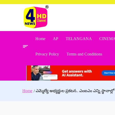
Skip
to
content
Home
AP
TELANGANA
CINEM
Privacy Policy
Terms and Conditions
Home
ఎమ్మెల్యే అభ్యర్థుల ప్రకటన.. ఎంఐఎం ఎన్ని స్థానాల్లో