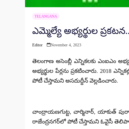
TELANGANA
ఎమ్మెల్యే అభ్యర్థుల ప్రకటన.
Editor
November 4, 2023
Posted
by
తెలంగాణ అసెంబ్లీ ఎన్నికలకు ఎంఐఎం అభ్యర్థు
అభ్యర్థుల పేర్లను ప్రకటించారు. 2018 ఎన్నికల్ల
పోటీ చేస్తామని అసదుద్దీన్ వెల్లడించారు.
చాంద్రాయణగుట్ట, చార్మినార్, యాకుత్ పురా,
రాజేంద్రనగర్‌లో పోటీ చేస్తామని ఓవైసీ తెలిప