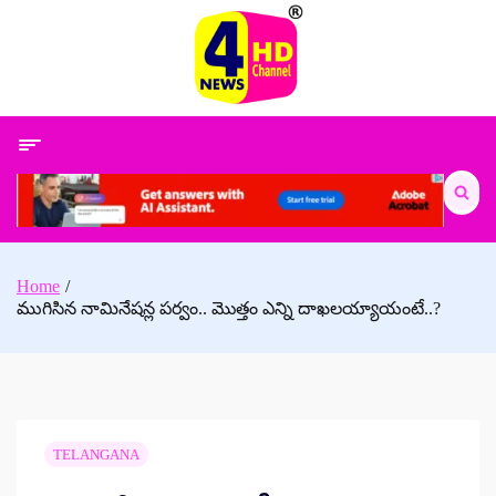
Skip
to
content
Search
for:
Home
ముగిసిన నామినేషన్ల పర్వం.. మొత్తం ఎన్ని దాఖలయ్యాయంటే..?
TELANGANA