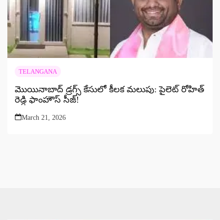
TELANGANA
మొయినాబాద్ డ్రగ్స్ కేసులో కీలక మలుపు: పైలెట్ రోహిత్
రెడ్డి ఫాంహౌస్ సీజ్!
March 21, 2026