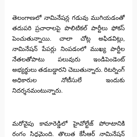
తెలంగాణలో నామినేషన్ల గడువు ముగియడంతో
తదుపరి ప్రచారాలపై పొలిటికల్ పార్టీలు ఫోకస్
పెంచుతున్నాయి. చాలా చోట్ల అఫిడవిట్లు,
నామినేషన్ పేపర్లు నింపడంలో ముఖ్య పార్టీల
నేతలతోపాటు పలువురు ఇండిపెండెంట్
అభ్యర్థులు తడబడ్డారని చెబుతున్నారు. రిటర్నింగ్
అధికారుల నోటీసులే ఇందుకు
నిదర్శనమంటున్నారు.
మరోవైపు కామారెడ్డిలో హైవోల్టేజ్ పోరాటానికి
రంగం సిద్ధమైంది. తొలుత కేసీఆర్ నామినేషన్