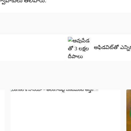
్వాహకులు తెలిపారు.
అఫిడవిట్‌తో ఎన్నిక