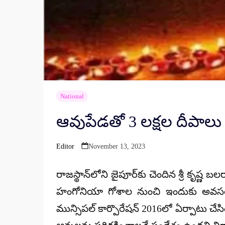
National
ఆవుపేడతో 3 లక్షల దీపాలు
Editor
November 13, 2023
Posted
by
రాజస్థాన్‌‌లోని జైపూర్‌కు చెందిన శ్రీ కృష
హంగోనియా గోశాల నుంచి ఇందుకు అవసరమైన
మున్సిపల్ కార్పొరేషన్ 2016లో ఏర్పాటు చ