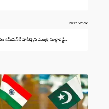
Next Article
ల కమీషన్‌కే షాకిచ్చిన మంత్రి మల్లారెడ్డి..!