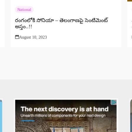
National
రంగంలోకి సోనియా – తెలంగాణపై సెంటిమెంట్
అస్త్రం..!!
August 10, 2023