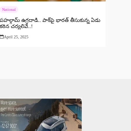
National
పహల్గామ్‌ ఉగ్రదాడి.. పాక్‌పై భార‌త్ తీసుకున్న ఏడు
క‌ఠిన చ‌ర్య‌లివే..!
April 25, 2025