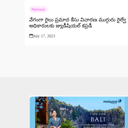
National
వేగంగా రైలు ప్రమాద కేసు విచారణ ముగ్గురు రైల్వే
అధికారులకు జ్యుడీషియల్ కస్టడీ
July 17, 2023