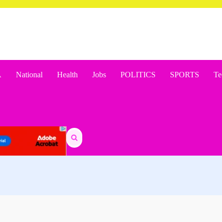
A
National
Health
Jobs
POLITICS
SPORTS
Te
Search
for: