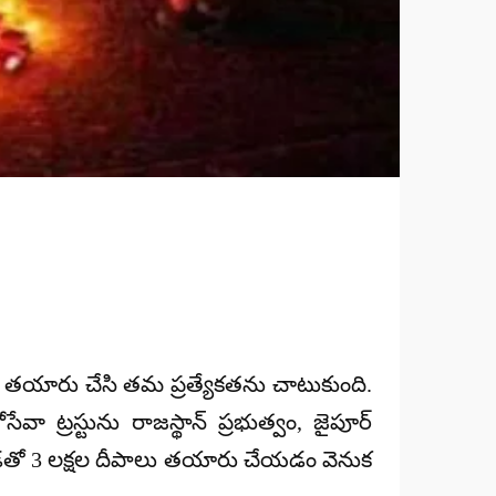
ీపాలు తయారు చేసి తమ ప్రత్యేకతను చాటుకుంది.
్రస్టును రాజస్థాన్ ప్రభుత్వం, జైపూర్
 పేడతో 3 లక్షల దీపాలు తయారు చేయడం వెనుక