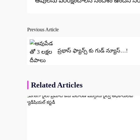
ఆవులను పరిరక్షించాలనే సందేశం ఉందని నిర
Previous Article
Post
navigation
ప్రభాస్ ఫ్యాన్స్ కు గుడ్ న్యూస్…!
Related Articles