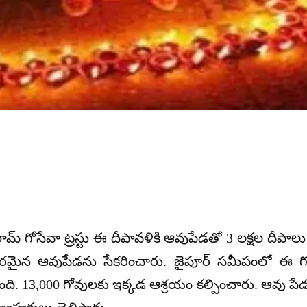
్ణ బలరామ్ గోసేవా ట్రస్టు ఈ దీపావళికి ఆవుపేడతో 3 లక్షల ద
 ఆవుపేడను సేకరించారు. జైపూర్ సమీపంలో ఈ గోసేవా ట
ేసింది. 13,000 గోవులకు ఇక్కడ ఆశ్రయం కల్పించారు. ఆవు