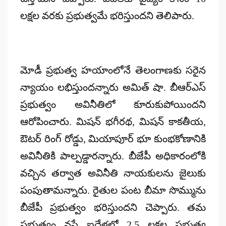
లక్షల వరకు ప్రభుత్వమే భరిస్తుందని తెలిపారు.
మోడీ ప్రభుత్వ హయాంలోనే తెలంగాణకు సరైన
న్యాయం లభిస్తుందన్నారు అమిత్ షా. బీఆర్ఎస్
ప్రభుత్వం అవినీతిలో కూరుకుపోయిందని
ఆరోపించారు. మిషన్ భగీరథ, మిషన్ కాకతీయ,
ఔటర్ రింగ్ రోడ్డు, మియాపూర్ భూ కుంభకోణానికి
అవినీతికి పాల్పడ్డారన్నారు. బీజేపీ అధికారంలోకి
వచ్చిన తర్వాత అవినీతి నాయకులను జైలుకు
పంపుతామన్నారు. రైతుల పంట బీమా సొమ్మును
బీజేపీ ప్రభుత్వం భరిస్తుందని చెప్పారు. తమ
ప్రభుత్వం వస్తే ఐదేళ్లలో 2.5 లక్షల ప్రభుత్వ