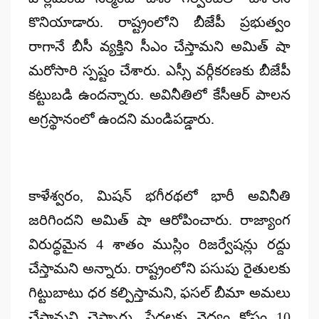
కొనియాడారు. రాష్ట్రంలోని బీజేపీ ప్రభుత్వం
రాగానే బీసీ వ్యక్తిని సీఎం చేస్తామని అమిత్ షా
మరోసారి స్పష్టం చేశారు. ఎస్సీ వర్గీకరణకు బీజేపీ
కట్టుబడి ఉందన్నారు. అవినీతిలో కేసీఆర్ పాలన
అగ్రస్థానంలో ఉందని మండిపడ్డారు.
కాళేశ్వరం, మిషన్ భగీరథలో భారీ అవినీతి
జరిగిందని అమిత్ షా ఆరోపించారు. రాజ్యాంగ
విరుద్ధమైన 4 శాతం ముస్లిం రిజర్వేషన్లు రద్దు
చేస్తామని అన్నారు. రాష్ట్రంలోని పసుపు రైతులకు
గిట్టుబాటు ధర కల్పిస్తామని, ఫసల్ బీమా అమలు
చేస్తామని చెప్పారు. పేదలకు వైద్యం కోసం 10