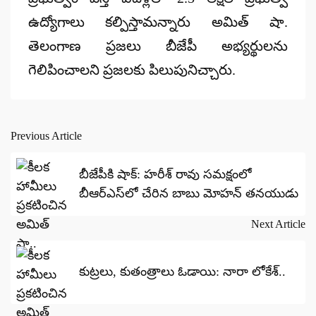
ఉద్యోగాలు కల్పిస్తామన్నారు అమిత్ షా.
తెలంగాణ ప్రజలు బీజేపీ అభ్యర్థులను
గెలిపించాలని ప్రజలకు పిలుపునిచ్చారు.
Previous Article
Post
navigation
బీజేపీకి షాక్: హరీశ్ రావు సమక్షంలో
బీఆర్ఎస్‌లో చేరిన బాబు మోహన్ తనయుడు
Next Article
కుట్రలు, కుతంత్రాలు ఓడాయి: నారా లోకేశ్..