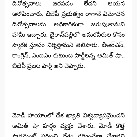
దినోత్సవాలు జరపడం లేదని ఆయన
ఆరోపించారు. బీజేపీ ప్రభుత్వం రాగానే విమోచన
దినోత్సవాలను అధికారికంగా జరుపుతామని
హామీ ఇచ్చారు. బైరాన్‌పల్లిలో అమరవీరుల కోసం
స్మారక స్తూపం నిర్మిస్తామని తెలిపారు. బీఆర్ఎస్,
కాంగ్రెస్, ఎంఐఎం కుటుంబ పార్టీలన్న అమిత్ షా..
బీజేపీ ప్రజల పార్టీ అని చెప్పారు.
మోడీ హయాంలో దేశ ఖ్యాతి విశ్వవ్యాప్తమైందని
అమిత్ షా హర్షం వ్యక్తం చేశారు. మోడీ కొత్త
పార్లమెంట్ నిర్మించి దేశం గర్వించేలా చేశారని