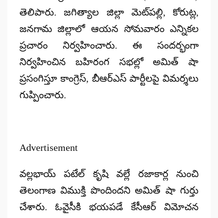
తెలిపారు. జగిత్యాల జిల్లా మెట్‍‌పల్లి, కోరుట్ల,
జనగామ జిల్లాలో ఆయన సోమవారం ఎన్నికల
ప్రచారం నిర్వహించారు. ఈ సందర్భంగా
నిర్వహించిన బహిరంగ సభల్లో అమిత్ షా
ప్రసంగిస్తూ కాంగ్రెస్, బీఆర్ఎస్ పార్టీలపై విమర్శలు
గుప్పించారు.
Advertisement
వల్లభాయ్ పటేల్ కృషి వల్లే రజాకార్ల నుంచి
తెలంగాణ విముక్తి పొందిందని అమిత్ షా గుర్తు
చేశారు. ఓవైసీకి భయపడే కేసీఆర్ విమోచన