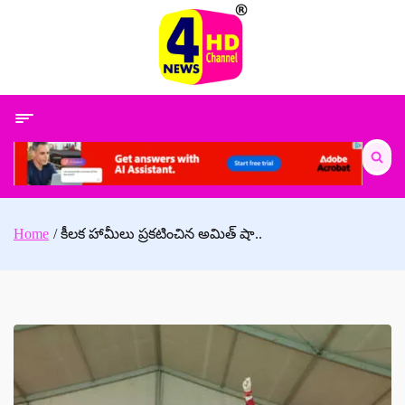
Skip
to
content
Search
for:
Home
కీలక హామీలు ప్రకటించిన అమిత్ షా..