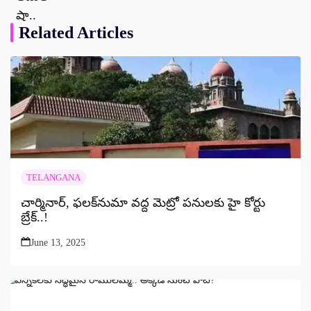
Related Articles
TELANGANA
చార్మినార్, ఫలక్‌నుమా వద్ద మెట్రో పనులకు హై కోర్టు
బ్రేక్..!
June 13, 2025