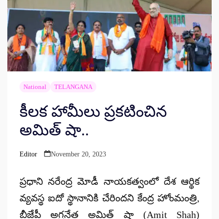
National
TELANGANA
కీలక హామీలు ప్రకటించిన
అమిత్ షా..
Editor
November 20, 2023
Posted
by
ప్రధాని నరేంద్ర మోడీ నాయకత్వంలో దేశ ఆర్థిక
వ్యవస్థ ఐదో స్థానానికి చేరిందని కేంద్ర హోంమంత్రి,
బీజేపీ అగ్రనేత అమిత్ షా (Amit Shah)