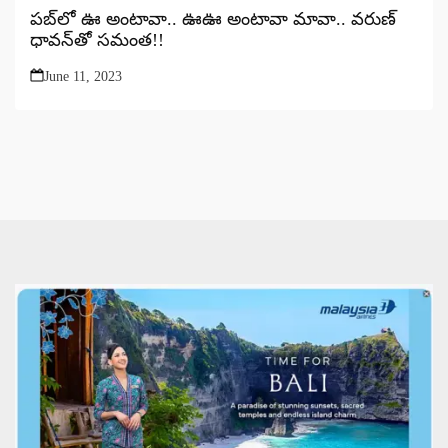
పబ్‌లో ఊ అంటావా.. ఊఊ అంటావా మావా.. వరుణ్
ధావన్‌తో సమంత!!
June 11, 2023