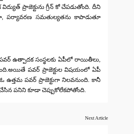
్ ప్రాజెక్టును గ్రీన్ కో చేపడుతోంది. దీని
ితంగా, పర్యావరణ సమతుల్యతను కాపాడుతూ
 పవర్ ఉత్పాదక సంస్థలకు ఏపీలో రాయితీలు,
ుంది.అయితే పవర్ ప్రాజెక్టుల విషయంలో ఏపీ
ఓ ఉత్తమ పవర్ ప్రాజెక్టుగా నిలవనుంది. కానీ
చేసిన పనిని కూడా చెప్పుకోలేకపోతోంది.
Next Article