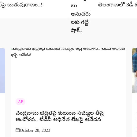
‌పై బుతుపురాణం..!
తెలంగాణలో 3డీ ట
AP
చంద్రబాబు భద్రతపై కుటుంబ సభ్యుల తీవ్ర
ఆందోళన.. టీడీపీ అధినేత లేఖపై ఆవేదన
October 28, 2023