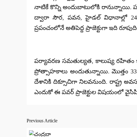
నాటికే కొన్ని అందుబాటులోకి రానున్నాయి. ప
ద్వారా సౌర, పవన, హైడల్ విధానాల్లో 
ప్రపంచంలోనే అతిపెద్ద ప్రాజెక్టుగా ఇది రూపుది
పర్యావరణ సమతుల్యత, కాలుష్య రహితం ఇప్ప
ప్రోత్సాహకాలు అందుతున్నాయి. మొత్తం 33 
దేశానికి దిక్సూచిగా నిలవనుంది. రాష్ట్ర అ
ఎందుకో ఈ పవర్ ప్రాజెక్టుల విషయంలో వైసిపి 
Previous Article
Post
navigation