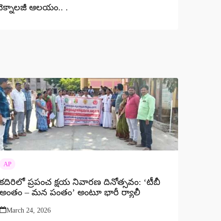
ెక్నాలజీ ఆలయం.. .
AP
కదిరిలో ప్రపంచ క్షయ నివారణ దినోత్సవం: ‘టీబీ
అంతం – మన పంతం’ అంటూ భారీ ర్యాలీ
March 24, 2026