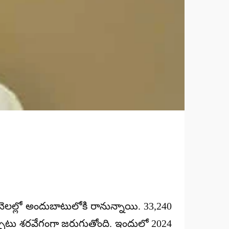
్ది నెలల్లో అందుబాటులోకి రానున్నాయి. 33,240
్ల ఏర్పాటు శరవేగంగా జరుగుతోంది. ఇందులో 2024