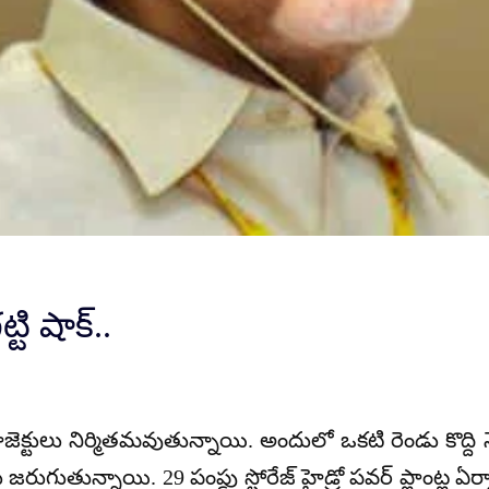
ి షాక్..
్ ప్రాజెక్టులు నిర్మితమవుతున్నాయి. అందులో ఒకటి రెండు కొద
ణాలు జరుగుతున్నాయి. 29 పంప్డు స్టోరేజ్ హైడ్రో పవర్ ప్లాంట