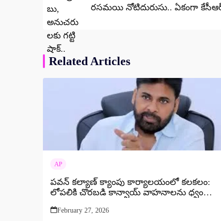
రసమయి నోటిదురుసు.. ఏకంగా కేసీఆర్
Related Articles
AP
పవన్ కల్యాణ్ క్యాంపు కార్యాలయంలో కలకలం:
లోపలికి చొరబడి కాన్వాయ్ వాహనాలను ధ్వంసం
చేసిన వ్యక్తి!
February 27, 2026