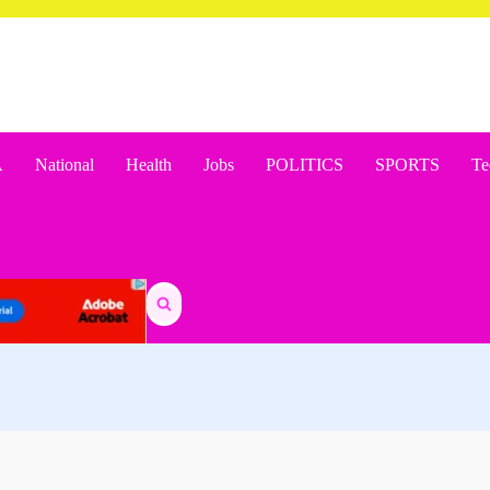
A
National
Health
Jobs
POLITICS
SPORTS
Te
Search
for: