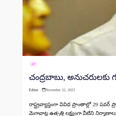
AP
చంద్రబాబు, అనుచరులకు గట్ట
Editor
November 22, 2023
Posted
by
రాష్ట్రవ్యాప్తంగా వివిధ ప్రాంతాల్లో 29 పవర
మెగావాట్ల ఉత్పత్తి లక్ష్యంగా వీటిని నిర్మా