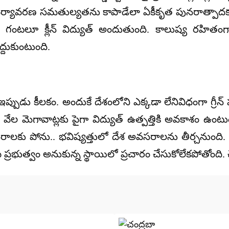
ర్యావరణ సమతుల్యతను కాపాడేలా ఏకీకృత పునరాత్పాదక విద్యుత
24 గంటలూ క్లీన్ విద్యుత్ అందుతుంది. కాలుష్య రహ
ద్దుకుంటుంది.
ుడు కీలకం. అందుకే దేశంలోని ఎక్కడా లేనివిధంగా గ్రీన్
వేల మెగావాట్లకు పైగా విద్యుత్ ఉత్పత్తికి అవకాశం ఉంట
వసరాలకు పోను.. భవిష్యత్తులో దేశ అవసరాలను తీర్చనుంది. 
ప్రభుత్వం అనుకున్న స్థాయిలో ప్రచారం చేసుకోలేకపోతోంది. 