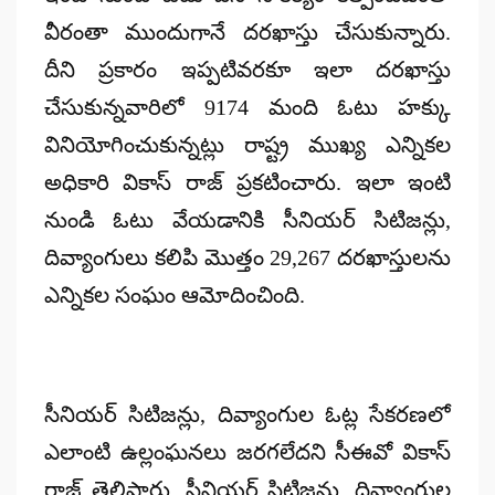
వీరంతా ముందుగానే దరఖాస్తు చేసుకున్నారు.
దీని ప్రకారం ఇప్పటివరకూ ఇలా దరఖాస్తు
చేసుకున్నవారిలో 9174 మంది ఓటు హక్కు
వినియోగించుకున్నట్లు రాష్ట్ర ముఖ్య ఎన్నికల
అధికారి వికాస్ రాజ్ ప్రకటించారు. ఇలా ఇంటి
నుండి ఓటు వేయడానికి సీనియర్ సిటిజన్లు,
దివ్యాంగులు కలిపి మొత్తం 29,267 దరఖాస్తులను
ఎన్నికల సంఘం ఆమోదించింది.
సీనియర్ సిటిజన్లు, దివ్యాంగుల ఓట్ల సేకరణలో
ఎలాంటి ఉల్లంఘనలు జరగలేదని సీఈవో వికాస్
రాజ్ తెలిపారు. సీనియర్ సిటిజన్లు, దివ్యాంగుల