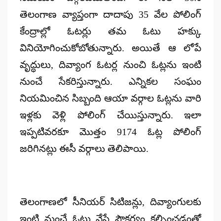
తెలంగాణ వ్యాప్తంగా దాదాపు 35 వేల పోలింగ్
కేంద్రాల్లో ఓటర్లు తమ ఓటు హక్కు
వినియోగించుకోబోతున్నారు. అయితే ఆ లోపే
వృద్ధులు, దివ్యాంగ ఓటర్ల నుంచి ఓట్లను ఇంటి
నుంచే సేకరిస్తున్నారు. ఎన్నికల సంఘం
నియమించిన సిబ్బంది ఆయా వర్గాల ఓట్లను వారి
ఇళ్లకు వెళ్లి పోలింగ్ చేయిస్తున్నారు. ఇలా
ఇప్పటివరకూ మొత్తం 9174 ఓట్ల పోలింగ్
జరిగినట్లు ఈసీ వర్గాలు తెలిపాయి.
తెలంగాణలో సీనియర్ సిటిజన్లు, దివ్యాంగులకు
ఇంటి నుంచే ఓటు వేసే సౌకర్యం కల్పించడంతో