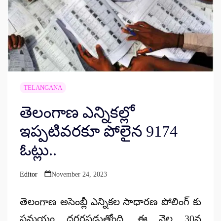
TELANGANA
తెలంగాణ ఎన్నికల్లో
ఇప్పటివరకూ పోలైన 9174
ఓట్లు..
Editor
November 24, 2023
Posted
by
తెలంగాణ అసెంబ్లీ ఎన్నికల సాధారణ పోలింగ్ కు
సమయం దగ్గరపడుతోంది. ఈ నెల 30న