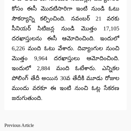
కోసం ఈసీ మొదటిసారిగా ఇంటి నుండి ఓటు
సౌకర్యాన్ని కల్పించింది. నవంబర్ 21 వరకు
సీనియర్ సిటిజన్ల నుండి మొత్తం 17,105
దరఖాస్తులను ఈసీ ఆమోదించింది. ఇందులో
6,226 మంది ఓటు వేశారు. దివ్యాంగుల నుంచి
మొత్తం 9,964 దరఖాస్తులు ఆమోదించింది.
ఇందులో 2,884 మంది ఓటేశారు. ఎన్నికల
పోలింగ్ తేదీ అయిన 30వ తేదీకి మూడు రోజుల
ముందు వరకూ ఈ ఇంటి నుంచి ఓట్ల సేకరణ
జరుగుతుంది.
Previous Article
Post