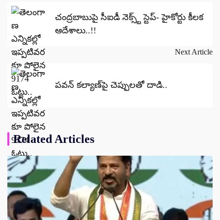
navigation
చంద్రబాబుపై సీఐడీ నెక్స్ట్ స్టెప్- హైకోర్టు కీలక
ఆదేశాలు..!!
Next Article
పవన్ కల్యాణ్‌పై చెప్పులతో దాడి..
Related Articles