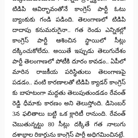
టిడిపి ఆవిర్భావంతోనే కాంగ్రెస్ పార్టీ ఓటు
బ్యాంకుకు గండి పడింది. తెలంగాణలో టిడిపి
దాదాపు కనుమరుగైనా.. గత రెండు ఎన్నికల్లో
కాంగ్రెస్ పార్టీ ఆశించిన స్థాయిలో సీట్లు
దక్కించుకోలేదు. అయితే ఇప్పుడు తెలుగుదేశం
పార్టీ తెలంగాణలో పోటీకి దూరం కావడం.. ఏపీలో
మారిన రాజకీయ పరిస్థితులు తెలంగాణపై
పడడం.. వంటి కారణాలతో టిడిపి క్యాడర్ కాంగ్రెస్
కు బాహటంగా మద్దతు తెలుపుతుండడం రేవంత్
రెడ్డి ధీమాకు కారణం అని తెలుస్తోంది. డిసెంబర్
3న ఫలితాలు బట్టి ఒక క్లారిటీ రానుంది. రేవంత్
చెబుతున్నట్టు 80 సీట్లు దక్కితే గత నాలుగు
దశాబ్దాల రికార్డును కాంగ్రెస్ పార్టీ అధిగమించినట్టే.