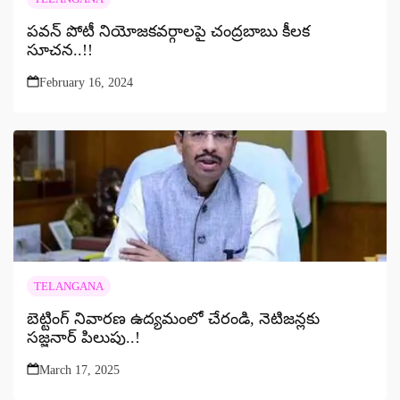
పవన్ పోటీ నియోజకవర్గాలపై చంద్రబాబు కీలక
సూచన..!!
February 16, 2024
TELANGANA
బెట్టింగ్ నివారణ ఉద్యమంలో చేరండి, నెటిజన్లకు
సజ్జనార్ పిలుపు..!
March 17, 2025