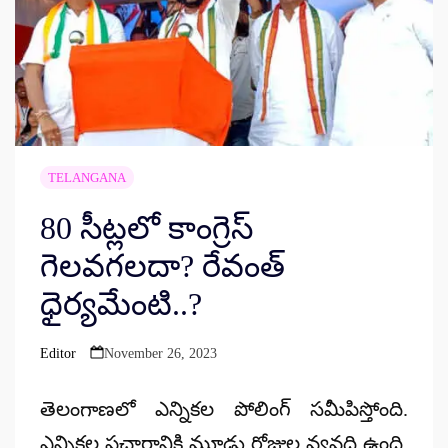
TELANGANA
80 సీట్లలో కాంగ్రెస్
గెలవగలదా? రేవంత్
ధైర్యమేంటి..?
Editor
November 26, 2023
Posted
by
తెలంగాణలో ఎన్నికల పోలింగ్ సమీపిస్తోంది.
ఎన్నికల ప్రచారానికి మూడు రోజుల వ్యవధి ఉంది.