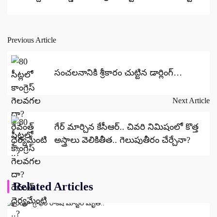
Previous Article
Post
navigation
సంచలనానికి శ్రీకారం చుట్టిన డార్లింగ్…
Next Article
గేర్‌ మార్చిన కేసీఆర్‌.. చివరి నిమిషంలో కొత్త
అస్త్రాలు వెలికితీత.. గెలుపుతీరం చేర్చేనా?
Related Articles