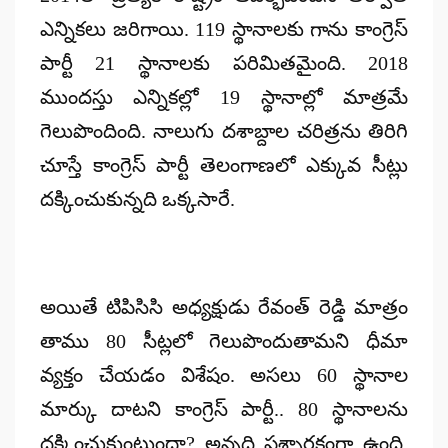
ఎన్నికలు జరిగాయి. 119 స్థానాలకు గాను కాంగ్రెస్
పార్టీ 21 స్థానాలకు పరిమితమైంది. 2018
ముందస్తు ఎన్నికల్లో 19 స్థానాల్లో మాత్రమే
గెలుపొందింది. నాలుగు దశాబ్దాల చరిత్రను తిరిగి
చూస్తే కాంగ్రెస్ పార్టీ తెలంగాణలో ఎక్కువ సీట్లు
దక్కించుకున్నది ఒక్కసారే.
అయితే టిపిసిసి అధ్యక్షుడు రేవంత్ రెడ్డి మాత్రం
తాము 80 సీట్లలో గెలుపొందుతామని ధీమా
వ్యక్తం చేయడం విశేషం. అసలు 60 స్థానాల
మార్కు దాటని కాంగ్రెస్ పార్టీ.. 80 స్థానాలను
దక్కించుకుంటుందా? అన్నది ప్రశ్నార్ధకంగా ఉంది.