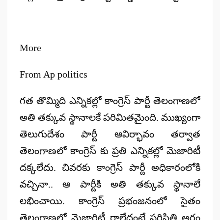
More
From Ap politics
గత తొమ్మిది ఎన్నికల్లో కాంగ్రెస్ పార్టీ తెలంగాణలో
అతి తక్కువ స్థానాలకే పరిమితమైంది. ముఖ్యంగా
తెలుగుదేశం పార్టీ ఆవిర్భావం తర్వాత
తెలంగాణలో కాంగ్రెస్ కు ప్రతి ఎన్నికల్లో మెజారిటీ
దక్కలేదు. చివరకు కాంగ్రెస్ పార్టీ అధికారంలోకి
వచ్చినా.. ఆ పార్టీకి అతి తక్కువ స్థానాలే
లభించాయి. కాంగ్రెస్ ప్రభంజనంలో సైతం
తెలంగాణలో మెజారిటీ రాలేదంటే పరిస్థితి అర్థం