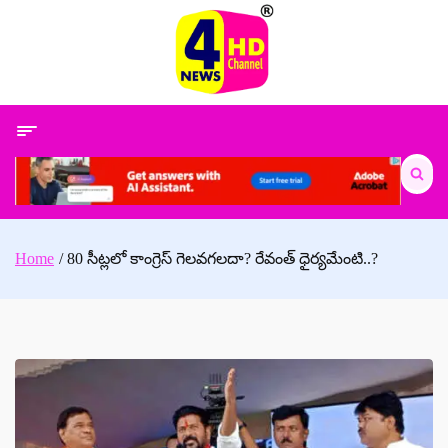
Skip
to
content
Search
for:
Home
80 సీట్లలో కాంగ్రెస్ గెలవగలదా? రేవంత్ ధైర్యమేంటి..?