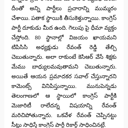
దీంతో అన్ని పార్టీలు ప్రచారాన్ని ముమ్మరం
చేశాయి. పతాక స్థాయికి తీసుకెళ్తున్నాయి. కాంగ్రెస్
పార్టీ దూకుడు మీద ఉంది. గెలుపు పై ధీమా వ్యక్తం
చేస్తోంది. 80 స్థానాల్లో విజయం ఖాయమని
టిపిసిసి అధ్యక్షుడు రేవంత్ రెడ్డి తేల్చి
చెబుతున్నారు. అలా రాకుంటే కెసిఆర్ వేసే శిక్షకు
మేము బాధ్యులమవుతామని చెబుతున్నారు.
అయితే ఆయన ప్రమాదకర సవాల్ చేస్తున్నారని
కామెంట్స్ వినిపిస్తున్నాయి. మునుపెన్నడు
తెలంగాణలో ఆ స్థాయిలో కాంగ్రెస్ పార్టీకి
మెజారిటీ రాలేదన్న విషయాన్ని రేవంత్
మరిచిపోతున్నారు. ఒకవేళ రేవంత్ చెప్పినట్టు
సీట్లు సాధిస్తే కాంగ్రెస్ పార్టీ రికార్డ్ సాధించినట్టే.