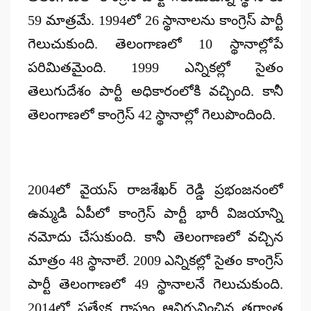
59 మాత్రమే. 1994లో 26 స్థానాలను కాంగ్రెస్ పార్టీ
గెలుచుకుంది. తెలంగాణలో 10 స్థానాల్లోపే
పరిమితమైంది. 1999 ఎన్నికల్లో సైతం
తెలుగుదేశం పార్టీ అధికారంలోకి వచ్చింది. కానీ
తెలంగాణలో కాంగ్రెస్ 42 స్థానాల్లో గెలుపొందింది.
2004లో వైయస్ రాజశేఖర్ రెడ్డి ప్రభంజనంలో
ఉమ్మడి ఏపీలో కాంగ్రెస్ పార్టీ భారీ విజయాన్ని
నమోదు చేసుకుంది. కానీ తెలంగాణలో వచ్చిన
మాత్రం 48 స్థానాలే. 2009 ఎన్నికల్లో సైతం కాంగ్రెస్
పార్టీ తెలంగాణలో 49 స్థానాలనే గెలుచుకుంది.
2014లో ప్రత్యేక రాష్ట్రం ఆవిర్భవించిన తర్వాత