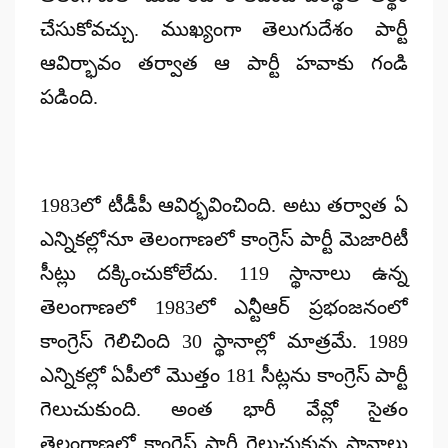
చేసుకోవచ్చు. ముఖ్యంగా తెలుగుదేశం పార్టీ
ఆవిర్భావం తర్వాత ఆ పార్టీ హవాకు గండి
పడింది.
1983లో టీడీపీ ఆవిర్భవించింది. అటు తర్వాత ఏ
ఎన్నికల్లోనూ తెలంగాణలో కాంగ్రెస్ పార్టీ మెజారిటీ
సీట్లు దక్కించుకోలేదు. 119 స్థానాలు ఉన్న
తెలంగాణలో 1983లో ఎన్టీఆర్ ప్రభంజనంలో
కాంగ్రెస్ గెలిచింది 30 స్థానాల్లో మాత్రమే. 1989
ఎన్నికల్లో ఏపీలో మొత్తం 181 సీట్లను కాంగ్రెస్ పార్టీ
గెలుచుకుంది. అంత భారీ వేవ్లో సైతం
తెలంగాణలో కాంగ్రెస్ పార్టీ గెలుచుకున్న స్థానాలు