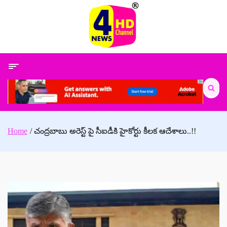
Skip
to
content
Search
for:
Home
చంద్రబాబు అరెస్ట్ పై సీఐడీకి హైకోర్టు కీలక ఆదేశాలు..!!