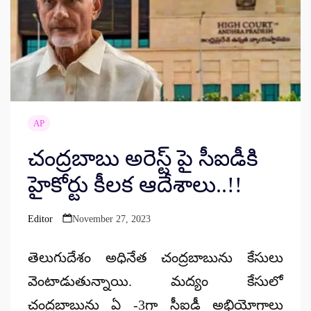
AP
చంద్రబాబు అరెస్ట్ పై సీఐడీకి
హైకోర్టు కీలక ఆదేశాలు..!!
Editor
November 27, 2023
Posted
by
తెలుగుదేశం అధినేత చంద్రబాబును కేసులు
వెంటాడుతున్నాయి. మద్యం కేసులో
చంద్రబాబును ఏ -3గా సీఐడీ అభియోగాలు