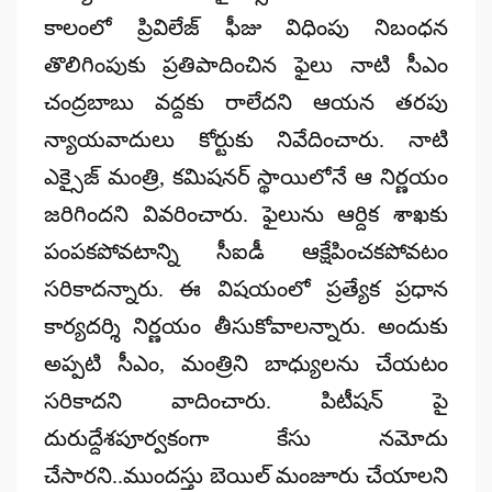
కాలంలో ప్రివిలేజ్ ఫీజు విధింపు నిబంధన
తొలిగింపుకు ప్రతిపాదించిన ఫైలు నాటి సీఎం
చంద్రబాబు వద్దకు రాలేదని ఆయన తరపు
న్యాయవాదులు కోర్టుకు నివేదించారు. నాటి
ఎక్సైజ్ మంత్రి, కమిషనర్ స్థాయిలోనే ఆ నిర్ణయం
జరిగిందని వివరించారు. ఫైలును ఆర్దిక శాఖకు
పంపకపోవటాన్ని సీఐడీ ఆక్షేపించకపోవటం
సరికాదన్నారు. ఈ విషయంలో ప్రత్యేక ప్రధాన
కార్యదర్శి నిర్ణయం తీసుకోవాలన్నారు. అందుకు
అప్పటి సీఎం, మంత్రిని బాధ్యులను చేయటం
సరికాదని వాదించారు. పిటీషన్ పై
దురుద్దేశపూర్వకంగా కేసు నమోదు
చేసారని..ముందస్తు బెయిల్ మంజూరు చేయాలని