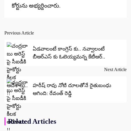
కోర్టును అభ్యర్దించారు.
Previous Article
Post
navigation
ఏడవాలంటే కాంగ్రెస్ కు.. నవ్వాలంటే
బీఆర్ఎస్ కు ఓటెయ్యమన్న కేటీఆర్..
Next Article
హరీష్ రావు నోటి దూలతోనే రైతుబంధు
ఆగింది: రేవంత్ రెడ్డి
Related Articles