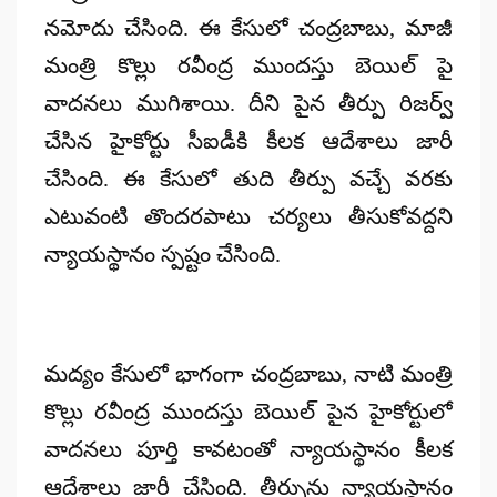
నమోదు చేసింది. ఈ కేసులో చంద్రబాబు, మాజీ
మంత్రి కొల్లు రవీంద్ర ముందస్తు బెయిల్ పై
వాదనలు ముగిశాయి. దీని పైన తీర్పు రిజర్వ్
చేసిన హైకోర్టు సీఐడీకి కీలక ఆదేశాలు జారీ
చేసింది. ఈ కేసులో తుది తీర్పు వచ్చే వరకు
ఎటువంటి తొందరపాటు చర్యలు తీసుకోవద్దని
న్యాయస్థానం స్పష్టం చేసింది.
మద్యం కేసులో భాగంగా చంద్రబాబు, నాటి మంత్రి
కొల్లు రవీంద్ర ముందస్తు బెయిల్ పైన హైకోర్టులో
వాదనలు పూర్తి కావటంతో న్యాయస్థానం కీలక
ఆదేశాలు జారీ చేసింది. తీర్పును న్యాయస్థానం