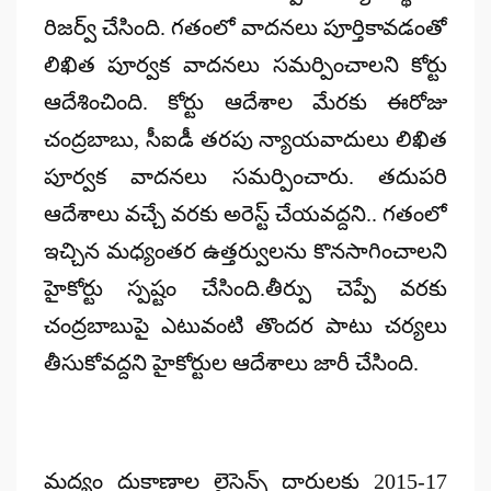
రిజర్వ్ చేసింది. గతంలో వాదనలు పూర్తికావడంతో
లిఖిత పూర్వక వాదనలు సమర్పించాలని కోర్టు
ఆదేశించింది. కోర్టు ఆదేశాల మేరకు ఈరోజు
చంద్రబాబు, సీఐడీ తరపు న్యాయవాదులు లిఖిత
పూర్వక వాదనలు సమర్పించారు. తదుపరి
ఆదేశాలు వచ్చే వరకు అరెస్ట్ చేయవద్దని.. గతంలో
ఇచ్చిన మధ్యంతర ఉత్తర్వులను కొనసాగించాలని
హైకోర్టు స్పష్టం చేసింది.తీర్పు చెప్పే వరకు
చంద్రబాబుపై ఎటువంటి తొందర పాటు చర్యలు
తీసుకోవద్దని హైకోర్టుల ఆదేశాలు జారీ చేసింది.
మద్యం దుకాణాల లైసెన్స్ దారులకు 2015-17