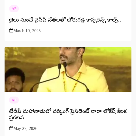
AP
జైలు నుంచే వైసీపీ నేతలతో బోరుగడ్డ కాన్ఫరెన్స్ కాల్స్..!
March 10, 2025
AP
టీడీపీ మహానాడులో వర్కింగ్ ప్రెసిడెంట్ నారా లోకేష్ కీలక
ప్రకటన..
May 27, 2026