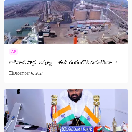
AP
కాకినాడ పోర్టు ఇష్యూ..! ఈడీ రంగంలోకి దిగుతోందా..?
December 6, 2024