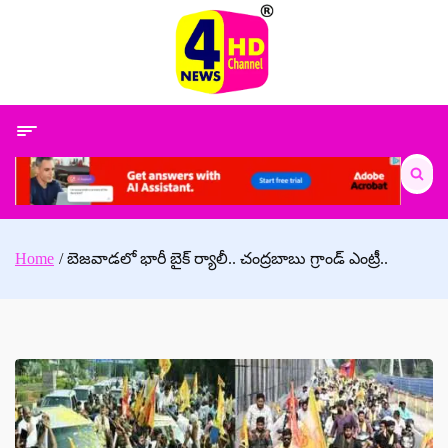
Skip
to
content
Search
for:
Home
బెజవాడలో భారీ బైక్‌ ర్యాలీ.. చంద్రబాబు గ్రాండ్ ఎంట్రీ..