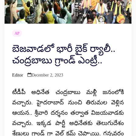
AP
బెజవాడలో భారీ బైక్‌ ర్యాలీ..
చంద్రబాబు గ్రాండ్ ఎంట్రీ..
Editor
December 2, 2023
Posted
by
టీడీపీ అధినేత చంద్రబాబు మళ్లీ జనంలోకి
వచ్చారు. హైదరాబాద్ నుంచి తిరుమల వెళ్లిన
ఆయన.. శ్రీవారి దర్శనం తర్వాత విజయవాడకు
వచ్చారు. ఇక్కడ పార్టీ అధినేతకు తెలుగుదేశం
శ్రేణులు గ్రాండ్ గా వెల్ కమ్ చెప్పాయి. గన్నవరం