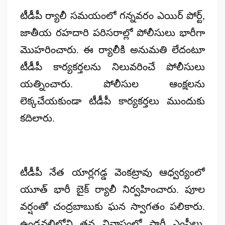
టీడీపీ ర్యాలీ సమయంలో గన్నవరం ఎయిర్ పోర్ట్,
జాతీయ రహదారి పరిసరాల్లో పోలీసులు భారీగా
మొహరించారు. ఈ ర్యాలీకి అనుమతి లేదంటూ
టీడీపీ కార్యకర్తలను నిలువరించే పోలీసులు
యత్నించారు. పోలీసుల ఆంక్షలను
లెక్కచేయకుండా టీడీపీ కార్యకర్తలు ముందుకు
కదిలారు.
టీడీపీ నేత యార్లగడ్డ వెంకట్రావు ఆధ్వర్యంలో
యూత్ భారీ బైక్‌ ర్యాలీ నిర్వహించారు. పూల
వర్షంతో చంద్రబాబుకు ఘన స్వాగతం పలికారు.
ఉండవల్లిలోని తన నివాసంలో పార్టీ ఎంపీలు,