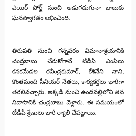
ఎయిర్ పోర్ట్ నుంచి అడుగడుగునా బాబుకు
ఘనస్వాగతం లభించింది.
తిరుపతి నుంచి గన్నవరం విమానాశ్రయానికి
చంద్రబాబు చేరుకోగానే టీడీపీ ఎంపీలు
కనకమేడల రవీంద్రకుమార్‌, కేశినేని నాని,
కొంతమంది సీనియర్‌ నేతలు, కార్యకర్తలు భారీగా
తరలివచ్చారు. అక్కడి నుంచి ఉండవల్లిలోని తన
నివాసానికి చంద్రబాబు వెళ్లారు. ఈ సమయంలో
టీడీపీ శ్రేణులు భారీ ర్యాలీ చేపట్టాయి.