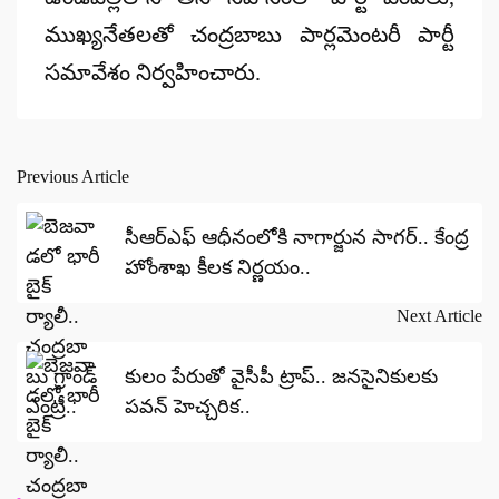
ముఖ్యనేతలతో చంద్రబాబు పార్లమెంటరీ పార్టీ
సమావేశం నిర్వహించారు.
Previous Article
Post
navigation
సీఆర్ఎఫ్ ఆధీనంలోకి నాగార్జున సాగర్.. కేంద్ర
హోంశాఖ కీలక నిర్ణయం..
Next Article
కులం పేరుతో వైసీపీ ట్రాప్.. జనసైనికులకు
పవన్ హెచ్చరిక..