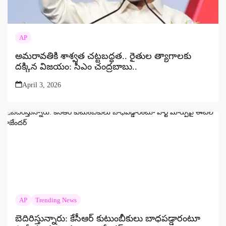
AP
అమరావతికి శాశ్వత చట్టబద్ధత.. రైతుల త్యాగాలకు
దక్కిన విజయం: సీఎం చంద్రబాబు..
April 3, 2026
AP
Trending News
బెదిరిస్తున్నారు: కేసీఆర్ కుటుంబీకులు బాధపడ్డారంటూ