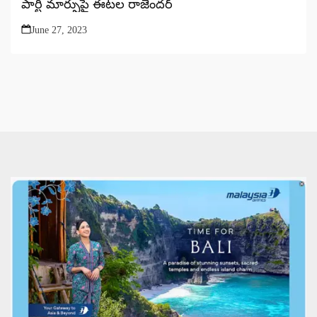
పార్టీ మార్పుపై ఈటల రాజేందర్
June 27, 2023