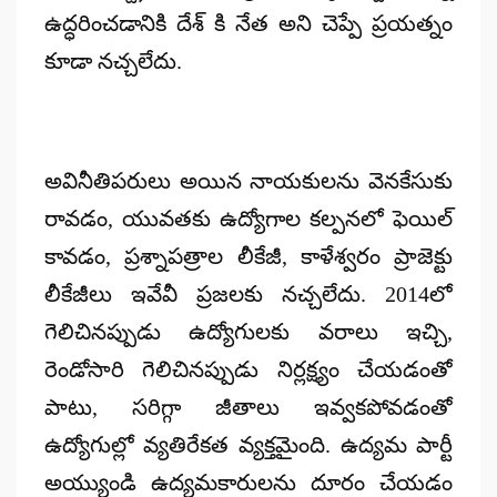
ఉద్ధరించడానికి దేశ్ కి నేత అని చెప్పే ప్రయత్నం
కూడా నచ్చలేదు.
అవినీతిపరులు అయిన నాయకులను వెనకేసుకు
రావడం, యువతకు ఉద్యోగాల కల్పనలో ఫెయిల్
కావడం, ప్రశ్నాపత్రాల లీకేజీ, కాళేశ్వరం ప్రాజెక్టు
లీకేజీలు ఇవేవీ ప్రజలకు నచ్చలేదు. 2014లో
గెలిచినప్పుడు ఉద్యోగులకు వరాలు ఇచ్చి,
రెండోసారి గెలిచినప్పుడు నిర్లక్ష్యం చేయడంతో
పాటు, సరిగ్గా జీతాలు ఇవ్వకపోవడంతో
ఉద్యోగుల్లో వ్యతిరేకత వ్యక్తమైంది. ఉద్యమ పార్టీ
అయ్యుండి ఉద్యమకారులను దూరం చేయడం