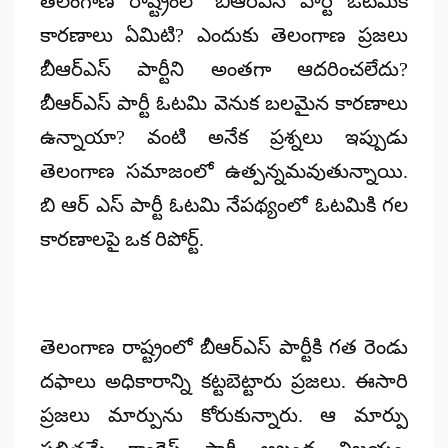
తెలంగాణ రాష్ట్రంలో బీఆర్ఎస్ పార్టీ ఓటమికి
కారణాలు ఏమిటి? ఎందుకు తెలంగాణ ప్రజలు
బీఆర్ఎస్ పార్టీని అంతగా ఆదరించలేదు?
బీఆర్ఎస్ పార్టీ ఓటమి వెనుక బలమైన కారణాలు
ఉన్నాయా? వంటి అనేక ప్రశ్నలు ఇప్పుడు
తెలంగాణ సమాజంలో ఉత్పన్నమవుతున్నాయి.
బి ఆర్ ఎస్ పార్టీ ఓటమి నేపథ్యంలో ఓటమికి గల
కారణాలపై ఒక రిపోర్ట్.
తెలంగాణ రాష్ట్రంలో బీఆర్ఎస్ పార్టీకి గత రెండు
దఫాలు అధికారాన్ని కట్టబెట్టారు ప్రజలు. ఈసారి
ప్రజలు మార్పును కోరుకున్నారు. ఆ మార్పు