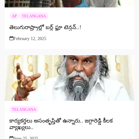
AP
TELANGANA
తెలుగురాష్ట్రాల్లో బర్డ్ ఫ్లూ టెన్షన్‌..!
February 12, 2025
TELANGANA
కార్యకర్తలు అసంతృప్తితో ఉన్నారు.. జగ్గారెడ్డి కీలక
వ్యాఖ్యలు..
June 25, 2025