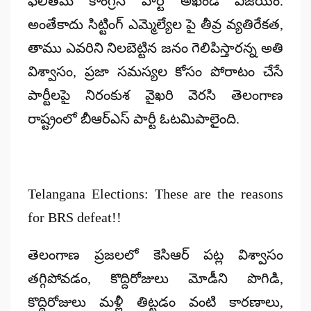
ఫలితమే కాంగ్రెస్ పార్టీ అఖండ విజయం.
అంతేకాదు సిట్టింగ్ ఎమ్మెల్యేల పై తీవ్ర వ్యతిరేకత,
తాము ఎవరిని నిలబెట్టిన జనం గెలిపిస్తారన్న అతి
విశ్వాసం, ప్రజా సమస్యల కోసం పోరాటం చేసే
పార్టీలపై నిరంకుశ వైఖరి వెరసి తెలంగాణ
రాష్ట్రంలో బీఆర్ఎస్ పార్టీ ఓటమిపాలైంది.
Telangana Elections: These are the reasons
for BRS defeat!!
తెలంగాణ ప్రజలలో కెసిఆర్ పట్ల విశ్వాసం
తగ్గిపోవడం, కొద్దిరోజులు మోడీని పొగిడి,
కొద్దిరోజులు మళ్లీ తిట్టడం వంటి కారణాలు,