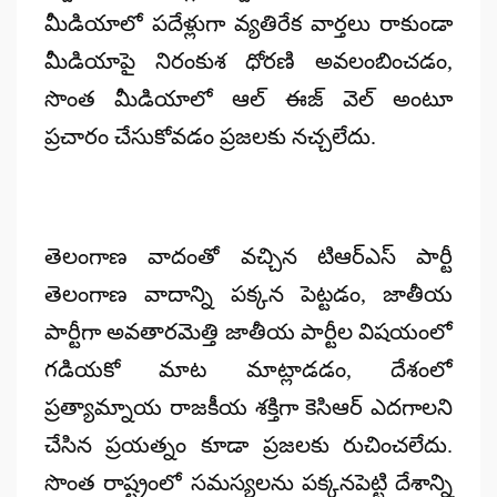
మీడియాలో పదేళ్లుగా వ్యతిరేక వార్తలు రాకుండా
మీడియాపై నిరంకుశ ధోరణి అవలంబించడం,
సొంత మీడియాలో ఆల్ ఈజ్ వెల్ అంటూ
ప్రచారం చేసుకోవడం ప్రజలకు నచ్చలేదు.
తెలంగాణ వాదంతో వచ్చిన టిఆర్ఎస్ పార్టీ
తెలంగాణ వాదాన్ని పక్కన పెట్టడం, జాతీయ
పార్టీగా అవతారమెత్తి జాతీయ పార్టీల విషయంలో
గడియకో మాట మాట్లాడడం, దేశంలో
ప్రత్యామ్నాయ రాజకీయ శక్తిగా కెసిఆర్ ఎదగాలని
చేసిన ప్రయత్నం కూడా ప్రజలకు రుచించలేదు.
సొంత రాష్ట్రంలో సమస్యలను పక్కనపెట్టి దేశాన్ని