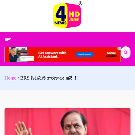
Skip
to
content
Search
for:
Home
BRS ఓటమికి కారణాలు ఇవే..!!