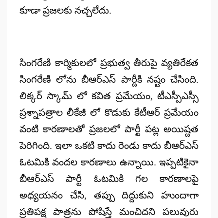
కూడా ప్రజలకు నచ్చలేదు.
సింగరేణి కార్మికులలో ప్రభుత్వ తీరుపై వ్యతిరేకత
సింగరేణి లోను బీఆర్ఎస్ పార్టీకి నష్టం చేసింది.
లిక్కర్ స్కామ్ లో కవిత ప్రమేయం, టీఎస్పీఎస్సీ
ప్రశ్నాపత్రాల లీకేజీ లో కొడుకు కేటీఆర్ ప్రమేయం
వంటి కారణాలతో ప్రజలలో పార్టీ పట్ల అయిష్టత
పెరిగింది. ఇలా ఒకటి కాదు రెండు కాదు బీఆర్ఎస్
ఓటమికి వందల కారణాలు ఉన్నాయి. ఇప్పటికైనా
బీఆర్ఎస్ పార్టీ ఓటమికి గల కారణాలపై
అధ్యయనం చేసి, తప్పు దిద్దుకుని హుందాగా
ప్రతిపక్ష పాత్రను పోషిస్తే మంచిదని పలువురు