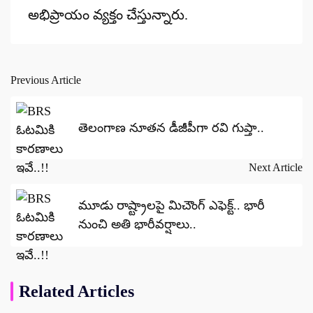
అభిప్రాయం వ్యక్తం చేస్తున్నారు.
Previous Article
Post
navigation
తెలంగాణ నూతన డీజీపీగా రవి గుప్తా..
Next Article
మూడు రాష్ట్రాలపై మిచౌంగ్ ఎఫెక్ట్.. భారీ
నుంచి అతి భారీవర్షాలు..
Related Articles