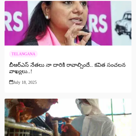
TELANGANA
బీఆర్ఎస్ నేతలు నా దారికి రావాల్సిందే.. కవిత సంచలన
వాఖ్యలు..!
July 18, 2025