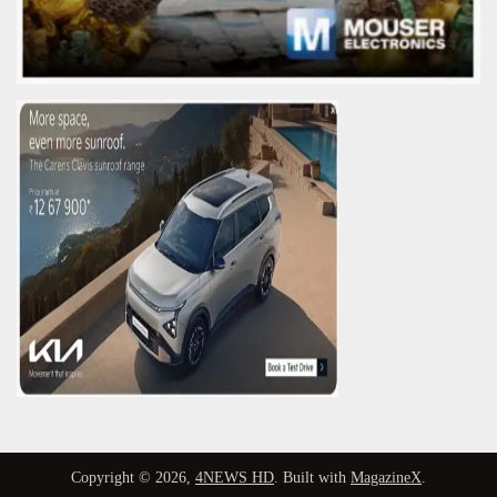
Copyright © 2026,
4NEWS HD
. Built with
MagazineX
.