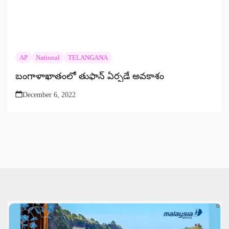
AP
National
TELANGANA
బంగాళాఖాతంలో తుఫాన్ ఏర్పడే అవకాశం
December 6, 2022