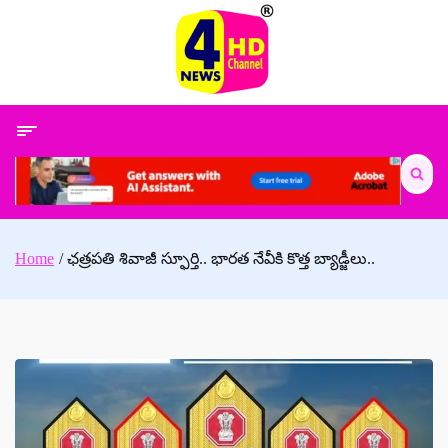
Skip
to
content
Search
for:
Home
ఛత్రపతి శివాజీ స్ఫూర్తి.. భారత నేవీకి కొత్త బ్యాడ్జీలు..