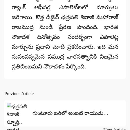
ర్యాంక్ ఆఫీసర్ల ఎపాలెట్‌లలో మార్పులు
జరిగాయి. కొత్త డిజైన్ ఛత్రపతి శివాజీ మహారాజ్
రాజముద్ర నుండి ప్రేరణ పొందింది. భారత
నౌకాదళ దినోత్సవం సందర్భంగా ఎపాలెట్ల
మార్పును ప్రధాని మోదీ ప్రకటించారు. ఇది మన
సుసంపన్నమైన సముద్ర వారసత్వానికి నిజమైన
ప్రతిబింబమని నౌకాదళం పేర్కొంది.
Previous Article
Post
navigation
గుంటూరు బరిలో అంబటి రాయుడు…
Next Article