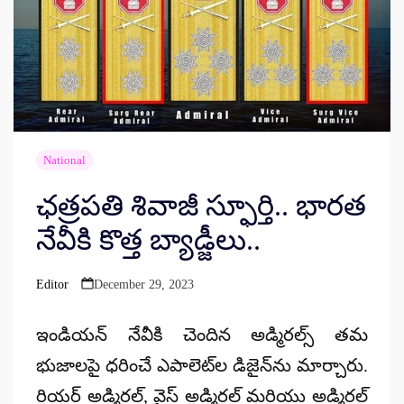
National
ఛత్రపతి శివాజీ స్ఫూర్తి.. భారత
నేవీకి కొత్త బ్యాడ్జీలు..
Editor
December 29, 2023
Posted
by
ఇండియన్ నేవీకి చెందిన అడ్మిరల్స్ తమ
భుజాలపై ధరించే ఎపాలెట్‌ల డిజైన్‌ను మార్చారు.
రియర్ అడ్మిరల్, వైస్ అడ్మిరల్ మరియు అడ్మిరల్