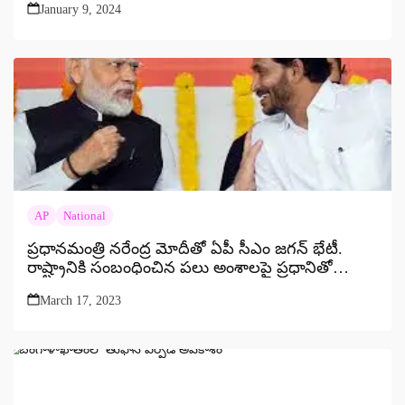
January 9, 2024
AP
National
ప్రధానమంత్రి నరేంద్ర మోదీతో ఏపీ సీఎం జగన్ భేటీ.
రాష్ట్రానికి సంబంధించిన పలు అంశాలపై ప్రధానితో
చర్చ….
March 17, 2023