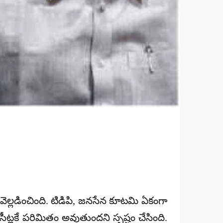
్థ వెల్లడించింది. టిడిపి, జనసేన కూటమి ఏకంగా
సీట్లకే పరిమితం అవుతుందని స్పష్టం చేసింది.