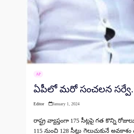
AP
ఏపీలో మరో సంచలన సర్వే.
Editor
January 1, 2024
Posted
by
రాష్ట్ర వ్యాప్తంగా 175 సీట్లపై గత కొన్ని ర
115 నుంచి 128 సీట్లు గెలుచుకునే అవకాశం ఉన