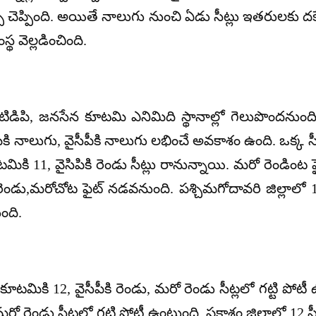
్చి చెప్పింది. అయితే నాలుగు నుంచి ఏడు సీట్లు ఇతరులకు 
థ వెల్లడించింది.
ను టిడిపి, జనసేన కూటమి ఎనిమిది స్థానాల్లో గెలుపొందనుంది
ి నాలుగు, వైసీపీకి నాలుగు లభించే అవకాశం ఉంది. ఒక్క
మికి 11, వైసిపికి రెండు సీట్లు రానున్నాయి. మరో రెండింట
రెండు,మరోచోట ఫైట్ నడవనుంది. పశ్చిమగోదావరి జిల్లాలో 
ంది.
న కూటమికి 12, వైసీపీకి రెండు, మరో రెండు సీట్లలో గట్టి పోట
రో రెండు సీట్లలో గట్టి పోటీ ఉంటుంది. ప్రకాశం జిల్లాలో 12