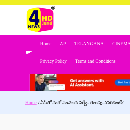
Skip
to
content
Home
AP
TELANGANA
CINEM
Privacy Policy
Terms and Conditions
Home
ఏపీలో మరో సంచలన సర్వే.. గెలుపు ఎవరిదంటే?