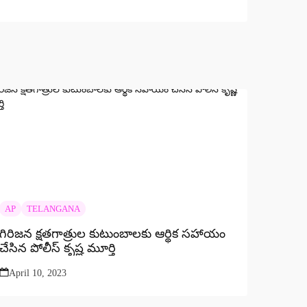
AP
TELANGANA
గిరిజన క్షతగాత్రుల కుటుంబాలకు ఆర్థిక సహాయం
చేసిన పోలీస్ కృష్ణ మూర్తి
April 10, 2023