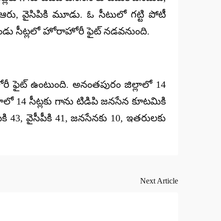
 ఆరు, వైసిపికి మూడు. ఓ సీటులో గట్టి పోటీ
ెండు సీట్లలో హోరాహోరీ ఫైట్ నడవనుంది.
హోరీ ఫైట్ ఉంటుంది. అనంతపురం జిల్లాలో 14
లాలో 14 సీట్లకు గాను టిడిపి జనసేన కూటమికి
పికి 43, వైసీపీకి 41, జనసేనకు 10, ఇతరులకు
Next Article