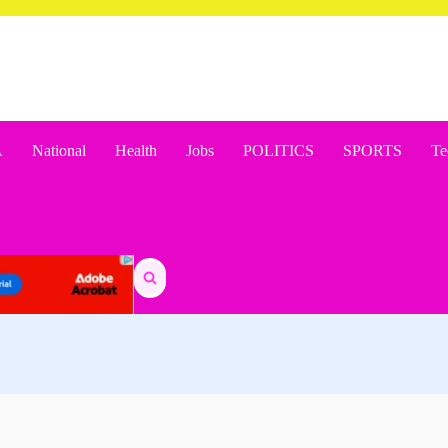
A
National
Health
Jobs
POLITICS
SPORTS
Te
Search
for: