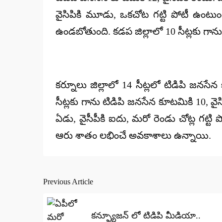
వైసిపికి మూడు, ఒకచోట గట్టి పోటీ ఉంటుంది
ఉండబోతుంది. కడప జిల్లాలో 10 సీట్లకు గాన
కర్నూలు జిల్లాలో 14 సీట్లలో టిడిపి జనస
సీట్లకు గాను టిడిపి జనసేన కూటమికి 10, వై
ఏడు, వైసీపీకి ఐదు, మరో రెండు చోట్ల గట్టి
ఆరు శాతం లభించే అవకాశాలు ఉన్నాయి.
Previous Article
Post
navigation
కన్ఫ్యూజన్ లో టిడిపి మీడియా..