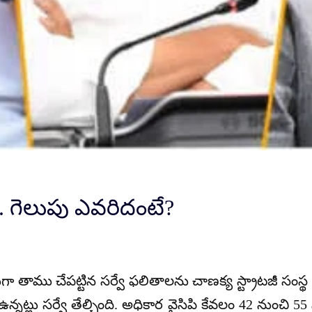
. గెలుపు ఎవరిదంటే?
ోజులుగా తాము చేపట్టిన సర్వే ఫలితాలను చాణక్య స్ట్రాటజీ సంస
్నట్లు సర్వే తేల్చింది. అధికార వైసిపి కేవలం 42 నుంచి 55 