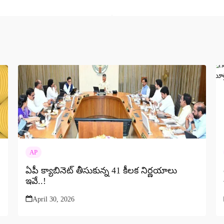
AP
ఏపీ క్యాబినెట్ తీసుకున్న 41 కీలక నిర్ణయాలు
ఇవే..!
April 30, 2026