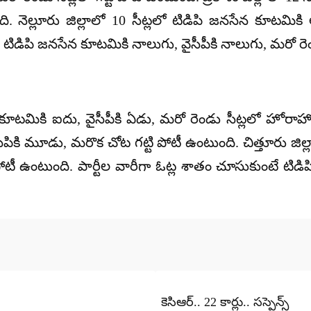
. నెల్లూరు జిల్లాలో 10 సీట్లలో టిడిపి జనసేన కూటమికి
ు టిడిపి జనసేన కూటమికి నాలుగు, వైసీపీకి నాలుగు, మరో ర
ేన కూటమికి ఐదు, వైసీపీకి ఏడు, మరో రెండు సీట్లలో హోరా
సిపికి మూడు, మరొక చోట గట్టి పోటీ ఉంటుంది. చిత్తూరు జిల్
 పోటీ ఉంటుంది. పార్టీల వారీగా ఓట్ల శాతం చూసుకుంటే టిడి
కెసిఆర్.. 22 కార్లు.. సస్పెన్స్