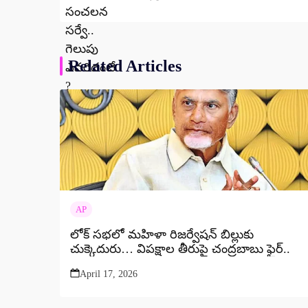
Related Articles
AP
లోక్ సభలో మహిళా రిజర్వేషన్ బిల్లుకు
చుక్కెదురు… విపక్షాల తీరుపై చంద్రబాబు ఫైర్..
April 17, 2026