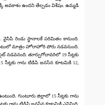
దక్కే అవకాశం ఉందని తేల్చడం విశేషం. ఉమ్మడి
. వైసిపి రెండు స్థానాలకే పరిమితం కానుంది.
 సీటులో మాత్రం హోరాహోరి పోరు నడవనుంది.
 ఫైట్ నడవనంది. తూర్పుగోదావరిలో 19 సీట్లకు
15 సీట్లకు గాను టిడిపి జనసేన కూటమికి 12,
ీ ఉంటుంది. గుంటూరు జిల్లాలో 15 సీట్లకు గాను
 సీట్లకు గాను టిడిపి జనసేన కూటమికి ఎనిమిది,