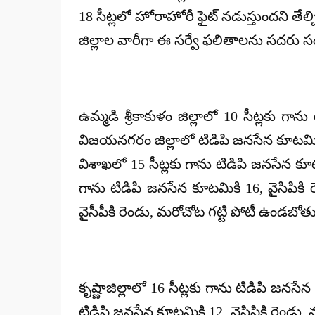
18 సీట్లలో హోరాహోరీ ఫైట్ నడుస్తుందని తేల
జిల్లాల వారీగా ఈ సర్వే ఫలితాలను సదరు సంస్
ఉమ్మడి శ్రీకాకుళం జిల్లాలో 10 సీట్లకు గా
విజయనగరం జిల్లాలో టిడిపి జనసేన కూటమిక
విశాఖలో 15 సీట్లకు గాను టిడిపి జనసేన కూట
గాను టిడిపి జనసేన కూటమికి 16, వైసిపికి 
వైసీపీకి రెండు, మరోచోట గట్టి పోటీ ఉండబోతు
కృష్ణాజిల్లాలో 16 సీట్లకు గాను టిడిపి జనసే
టిడిపి జనసేన కూటమికి 12, వైసిపికి రెండు. మ