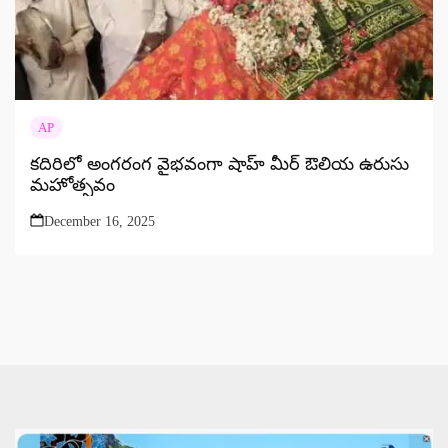
AP
కదిరిలో అంగరంగ వైభవంగా షాహ్ మీర్ ఔలియ ఉరుసు
మహోత్సవం
December 16, 2025