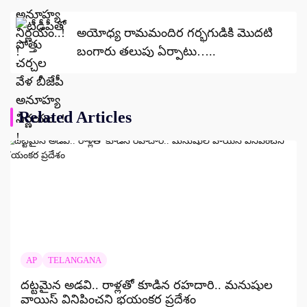
అయోధ్య రామ‌మందిర గ‌ర్భ‌గుడికి మొద‌టి
బంగారు త‌లుపు ఏర్పాటు…..
Related Articles
AP
TELANGANA
దట్టమైన అడవి.. రాళ్లతో కూడిన రహదారి.. మనుషుల
వాయిస్ వినిపించని భయంకర ప్రదేశం