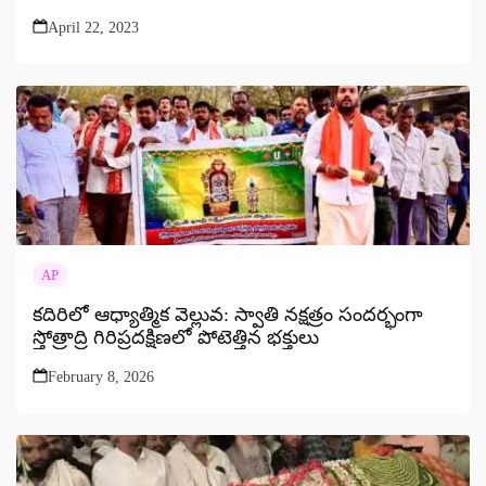
April 22, 2023
AP
కదిరిలో ఆధ్యాత్మిక వెల్లువ: స్వాతి నక్షత్రం సందర్భంగా
స్తోత్రాద్రి గిరిప్రదక్షిణలో పోటెత్తిన భక్తులు
February 8, 2026