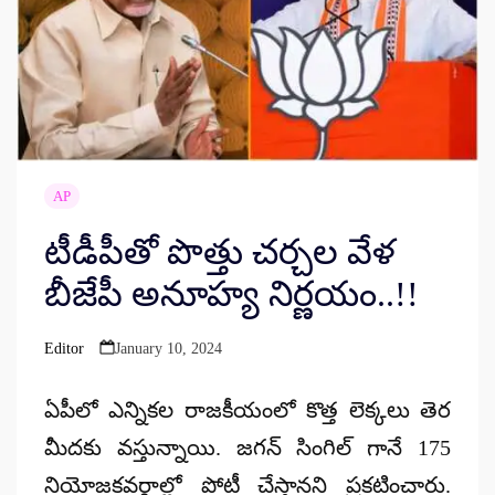
AP
టీడీపీతో పొత్తు చర్చల వేళ
బీజేపీ అనూహ్య నిర్ణయం..!!
Editor
January 10, 2024
Posted
by
ఏపీలో ఎన్నికల రాజకీయంలో కొత్త లెక్కలు తెర
మీదకు వస్తున్నాయి. జగన్ సింగిల్ గానే 175
నియోజకవర్గాల్లో పోటీ చేస్తానని ప్రకటించారు.