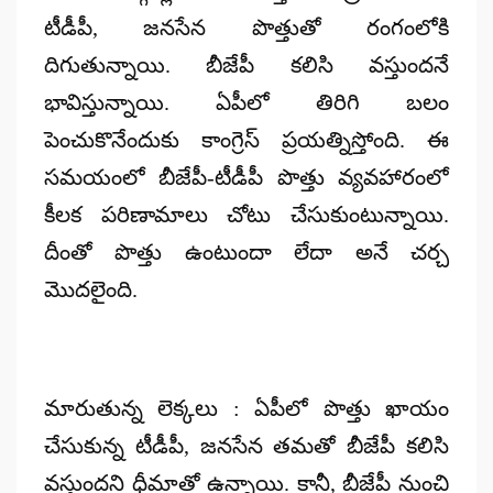
టీడీపీ, జనసేన పొత్తుతో రంగంలోకి
దిగుతున్నాయి. బీజేపీ కలిసి వస్తుందనే
భావిస్తున్నాయి. ఏపీలో తిరిగి బలం
పెంచుకొనేందుకు కాంగ్రెస్ ప్రయత్నిస్తోంది. ఈ
సమయంలో బీజేపీ-టీడీపీ పొత్తు వ్యవహారంలో
కీలక పరిణామాలు చోటు చేసుకుంటున్నాయి.
దీంతో పొత్తు ఉంటుందా లేదా అనే చర్చ
మొదలైంది.
మారుతున్న లెక్కలు : ఏపీలో పొత్తు ఖాయం
చేసుకున్న టీడీపీ, జనసేన తమతో బీజేపీ కలిసి
వస్తుందని ధీమాతో ఉన్నాయి. కానీ, బీజేపీ నుంచి