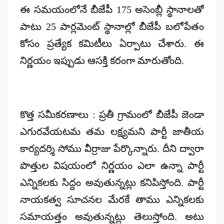
ఈ సమయంలోనే బీజేపీ 175 అసెంబ్లీ స్థానాలతో
పాటు 25 పార్లమెంట్ స్థానాల్లో బీజేపీ బలోపేతం
కోసం ప్రత్యేక కమిటీలు ఏర్పాటు చేశారు. ఈ
నిర్ణయం ఇప్పుడు ఆసక్తి కరంగా మారుతోంది.
కొత్త సమీకరణాలు : ప్రతీ గ్రామంలో బీజేపీ జెండా
ఎగురవేయటమ తమ లక్ష్యమని పార్టీ జాతీయ
కార్యదర్శి సోము వీర్రాజు పేర్కొన్నారు. దీని ద్వారా
పొత్తుల విషయంలో నిర్ణయం ఎలా ఉన్నా పార్టీ
ఎన్నికలకు సిద్దం అవుతున్నట్లు కనిపిస్తోంది. పార్టీ
నాయకత్వ సూచనల మేరకే తాము ఎన్నికలకు
సమాయత్తం అవుతున్నట్లు తెలుస్తోంది. అటు