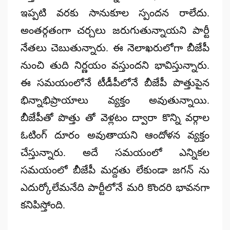
ఇప్పటి వరకు సానుకూల స్పందన రాలేదు.
అంతర్గతంగా చర్చలు జరుగుతున్నాయని పార్టీ
నేతలు చెబుతున్నారు. ఈ నెలాఖరులోగా బీజేపీ
నుంచి తుది నిర్ణయం వస్తుందని భావిస్తున్నారు.
ఈ సమయంలోనే టీడీపీలోనే బీజేపీ పొత్తుపైన
భిన్నాభిప్రాయాలు వ్యక్తం అవుతున్నాయి.
బీజేపీతో పొత్తు తో వెళ్లటం ద్వారా కొన్ని వర్గాల
ఓటింగ్ దూరం అవుతాయని ఆందోళన వ్యక్తం
చేస్తున్నారు. అదే సమయంలో ఎన్నికల
సమయంలో బీజేపీ మద్దతు లేకుండా జగన్ ను
ఎదుర్కోలేమనేది పార్టీలోనే మరి కొందరి భావనగా
కనిపిస్తోంది.