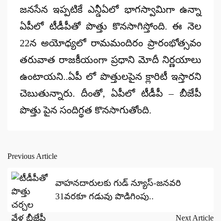
జనసేన ఇప్పటికే ఎన్డీఏలో భాగస్వామిగా ఉన్నా
ఏపీలో టీడీపీతో పొత్తు కొనసాగిస్తోంది. ఈ నెల
22న అయోధ్యలో రామమందిరం ప్రారంభోత్సవం
తరువాత రాజకీయంగా ప్రధాని మోదీ నిర్ణయాలు
ఉంటాయని..ఏపీ లో పొత్తులపైన క్లారిటీ ఇస్తారని
చెబుతున్నారు. దీంతో, ఏపీలో టీడీపీ – బీజేపీ
పొత్తు పైన సందిగ్థత కొనసాగుతోంది.
Previous Article
Post
navigation
వాహనదారులకు గుడ్ న్యూస్-జనవరి
31వరకూ గడువు పొడిగింపు..
Next Article