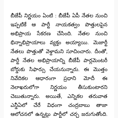
బీజేపీ నిర్ణయం ఏంటి : బీజేపీ ఏపీ నేతల నుంచి
ఇప్పటికే ఆ పార్టీ నాయకత్వం పొత్తులపైన
అభిప్రాయ సేకరణ చేసింది. నేతల నుంచి
భిన్నాభిప్రాయాలు వ్యక్తం అయ్యాయి. మెజార్టీ
నేతలు పొత్తుతో వెళ్దామని సూచించారు. దీంతో,
పార్టీ నేతల అభిప్రాయాన్ని బీజేపీ పార్లమెంటరీ
బోర్డుకు సిఫార్సు చేయనున్నారు. ఈ మొత్తం
నివేదికల ఆధారంగా ప్రధాని మోదీ ఈ
నెలాఖరులోగా నిర్ణయం తీసుకుంటారని
చెబుతున్నారు. అయితే, ఎన్నికల తరువాత
ఎన్డీఏలో చేరే విధంగా చంద్రబాబు తాజా
ఆలోచనలో ఉన్నట్లు పార్టీలో చర్చ జరుగుతోంది.