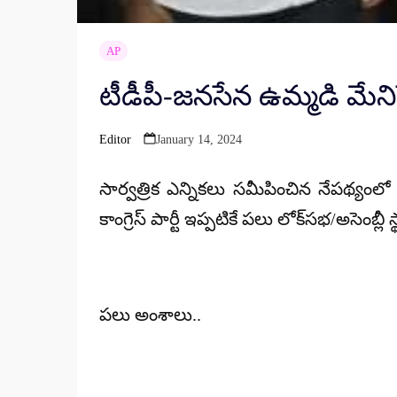
AP
టీడీపీ-జనసేన ఉమ్మడి మేని
Editor
January 14, 2024
Posted
by
సార్వత్రిక ఎన్నికలు సమీపించిన నేపథ్యంలో
కాంగ్రెస్ పార్టీ ఇప్పటికే పలు లోక్‌సభ/అసెంబ్ల
పలు అంశాలు..