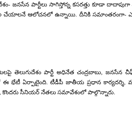
దేశం- జనసేన పార్టీలు సాగిస్తోన్న కసరత్తు కూడా దాదాపుగా
చేయాలనే ఆలోచనలో ఉన్నాయి. దీనికి సమాంతరంగా- ఎన్న
మీలపై తెలుగుదేశం పార్టీ అధినేత చంద్రబాబు, జనసేన చీఫ
ఈ భేటీ ఏర్పాటైంది. టీడీపీ జాతీయ ప్రధాన కార్యదర్శి,
, కొందరు సీనియర్ నేతలు సమావేశంలో పాల్గొన్నారు.