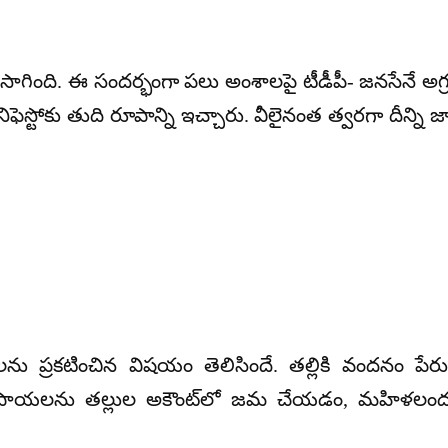
గింది. ఈ సందర్భంగా పలు అంశాలపై టీడీపీ- జనసేనే అగ్ర
స్టోకు తుది రూపాన్ని ఇచ్చారు. వీలైనంత త్వరగా దీన్ని జాయ
ంటీలను ప్రకటించిన విషయం తెలిసిందే. తల్లికి వందనం 
పాయలను తల్లుల అకౌంట్‌లో జమ చేయడం, మహిళలందరికీ 