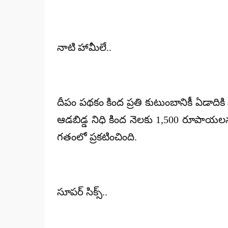
నాటి హామీలే..
దీపం పథకం కింద ప్రతి కుటుంబానికీ ఏడాద
ఆడబిడ్డ నిధి కింద నెలకు 1,500 రూపాయల
గతంలో ప్రకటించింది.
సూపర్ సిక్స్..