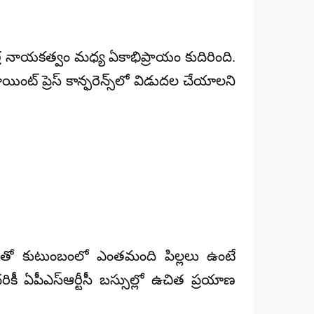
 నాయకత్వం మధ్య ఏకాభిప్రాయం కుదిరింది.
ింట్ ప్రెస్ కాన్ఫరెన్స్‌లో విడుదల చేయాలని
పేరుతో కుటుంబంలో ఎంతమంది పిల్లలు ఉంటే
ఏపీఎస్ఆర్టీసీ బస్సుల్లో ఉచిత ప్రయాణ