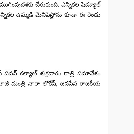
 ముగింపుదశకు చేరుకుంది. ఎన్నికల షెడ్యూల్
ికల ఉమ్మడి మేనిఫెస్టోను కూడా ఈ రెండు
్ పవన్ కల్యాణ్ శుక్రవారం రాత్రి సమావేశం
 మాజీ మంత్రి నారా లోకేష్, జనసేన రాజకీయ