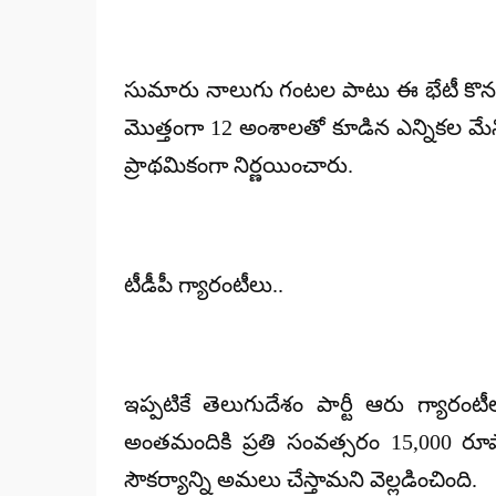
సుమారు నాలుగు గంటల పాటు ఈ భేటీ కొనసా
మొత్తంగా 12 అంశాలతో కూడిన ఎన్నికల మేనిఫె
ప్రాథమికంగా నిర్ణయించారు.
టీడీపీ గ్యారంటీలు..
ఇప్పటికే తెలుగుదేశం పార్టీ ఆరు గ్యార
అంతమందికి ప్రతి సంవత్సరం 15,000 రూ
సౌకర్యాన్ని అమలు చేస్తామని వెల్లడించింది.