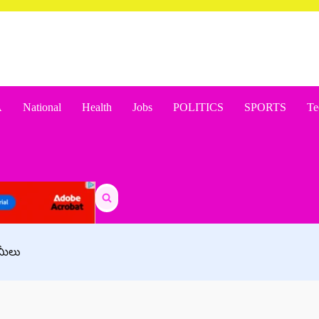
A
National
Health
Jobs
POLITICS
SPORTS
Te
Search
for:
ామీలు