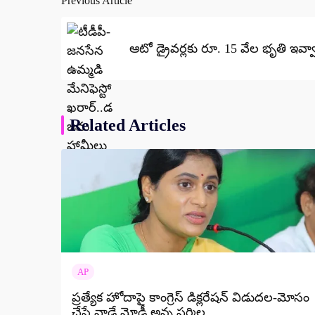
Previous Article
Post
navigation
ఆటో డ్రైవర్లకు రూ. 15 వేల భృతి ఇవ
Related Articles
AP
ప్రత్యేక హోదాపై కాంగ్రెస్ డిక్లరేషన్ విడుదల-మోసం
చేసే వాడే మోడీ అన్న షర్మిల..