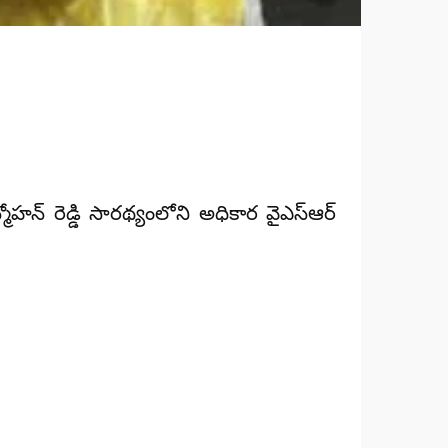
మోహన్ రెడ్డి సారథ్యంలోని అధికార వైఎస్ఆర్