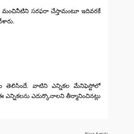
ా మంచినీటిని సరఫరా చేస్తామంటూ ఇదివరకే
చేశారు.
లిసిందే. వాటిని ఎన్నికల మేనిఫెస్టోలో
 ఎన్నికలను ఎదుర్కొనాలని తీర్మానించినట్లు