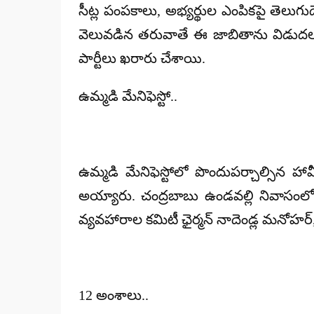
సీట్ల పంపకాలు, అభ్యర్థుల ఎంపికపై తెలుగు
వెలువడిన తరువాతే ఈ జాబితాను విడుదల 
పార్టీలు ఖరారు చేశాయి.
ఉమ్మడి మేనిఫెస్టో..
ఉమ్మడి మేనిఫెస్టోలో పొందుపర్చాల్సిన హా
అయ్యారు. చంద్రబాబు ఉండవల్లి నివాసంలో 
వ్యవహారాల కమిటీ ఛైర్మన్ నాదెండ్ల మనోహర్
12 అంశాలు..