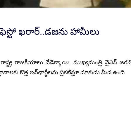
ఫెస్టో ఖరార్..డజను హామీలు
 రాష్ట్ర రాజకీయాలు వేడెక్కాయి. ముఖ్యమంత్రి వైఎస్ జగన్
ీ స్థానాలకు కొత్త ఇన్‌‌ఛార్జీలను ప్రకటిస్తూ దూకుడు మీద ఉంది.