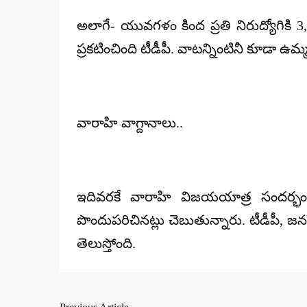
అలాగే- యువగళం కింద ప్రతి నిరుద్యోగిక
ప్రకటించింది టీడీపీ. వాటన్నింటినీ కూడా ఉమ్మడ
వారాహి వాగ్దానాలు..
ఇదివరకే వారాహి విజయయాత్ర సందర్భంగా 
పొందుపరిచినట్లు చెబుతున్నారు. టీడీపీ, జ
తెలుస్తోంది.