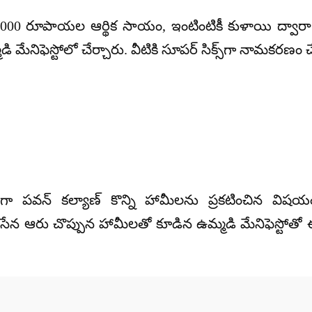
ి 3,000 రూపాయల ఆర్థిక సాయం, ఇంటింటికీ కుళాయి ద్వార
ి మేనిఫెస్టోలో చేర్చారు. వీటికి సూపర్ సిక్స్‌‌‌గా నామకరణం 
పవన్ కల్యాణ్ కొన్ని హామీలను ప్రకటించిన విషయం తె
నసేన ఆరు చొప్పున హామీలతో కూడిన ఉమ్మడి మేనిఫెస్టోతో ఈ