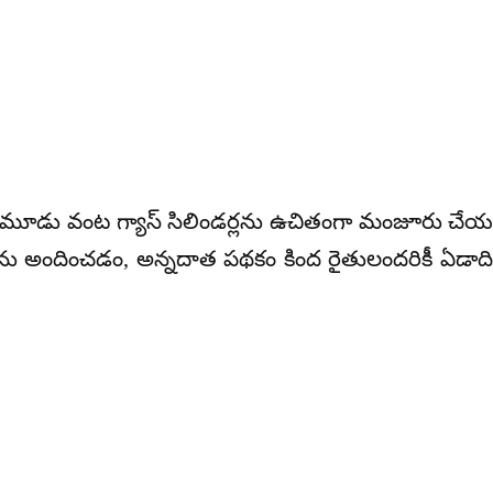
ికి మూడు వంట గ్యాస్ సిలిండర్లను ఉచితంగా మంజూరు చే
ను అందించడం, అన్నదాత పథకం కింద రైతులందరికీ ఏడాది