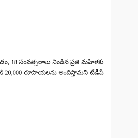
యడం, 18 సంవత్సరాలు నిండిన ప్రతి మహిళకు
కి 20,000 రూపాయలను అందిస్తామని టీడీపీ