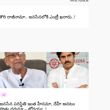
Next Article
లశౌరి రాజీనామా.. జనసేనలోకి ఎంట్రీ ఖరారు..!
AP
జనసేన పరిస్థితి ఇంత హీనమా, దేహీ అనటం
పొత్తు ధర్మమా – జోగయ్య..!..