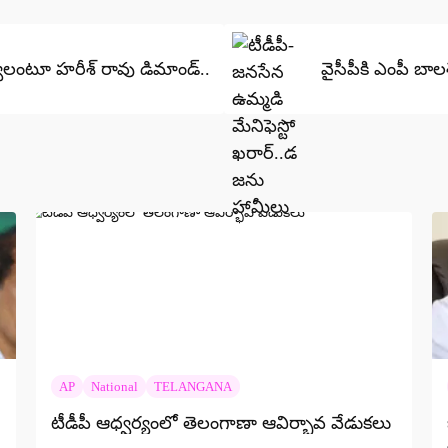
్వాలంటూ హరీశ్ రావు డిమాండ్..
వైసీపీకి ఎంపీ బా
AP
National
TELANGANA
టీడీపీ ఆధ్వర్యంలో తెలంగాణా ఆవిర్భావ వేడుకలు