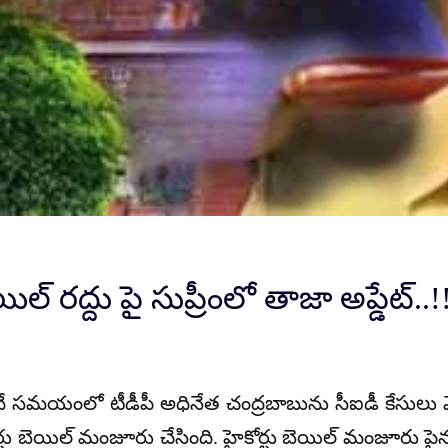
ల్ రద్దు పై సుప్రీంలో తాజా అప్డేట్..!!
దే సమయంలో టీడీపీ అధినేత చంద్రబాబును సీఐడీ కేసులు వ
టు బెయిల్ మంజూరు చేసింది. హైకోర్టు బెయిల్ మంజూరు పైన ఏప