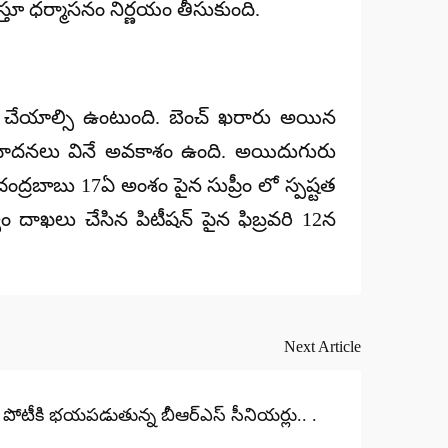
స్తూ ధర్మాసనం నిర్ణయం తీసుకుంది.
ిఫర్ చేయాల్సి ఉంటుంది. బెంచ్ ఖరారు అయిన
 వాదనలు వినే అవకాశం ఉంది. అయిదుగురు
్రబాబు 17ఏ అంశం పైన సుప్రీం లో స్పష్టత
త్వం దాఖలు చేసిన పిటీషన్ పైన ఫిబ్రవరి 12న
Next Article
లో పోటీకి భయపడుతున్న బీఆర్ఎస్ సీనియర్లు.. .