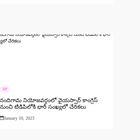
AP
నందిగామ నియోజవర్గంలో వైయస్సార్ కాంగ్రెస్
నుంచి టిడిపిలోకి భారీ సంఖ్యలో చేరికలు
January 10, 2023