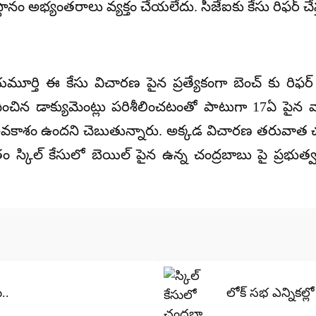
ానం అభ్యంతరాలు వ్యక్తం చేయలేదు. సీజేఐకు కేసు రిఫర్ చే
యాయమూర్తి ఈ కేసు విచారణ పైన ప్రత్యేకంగా బెంచ్ కు ర
ంచిన డాక్యుమెంట్లు పరిశీలించటంతో పాటుగా 17ఏ పైన
వకాశం ఉందని చెబుతున్నారు. అక్కడ విచారణ తరువాత చంద
తుతం స్కిల్ కేసులో బెయిల్ పైన ఉన్న చంద్రబాబు పై ప్రభు
..
లోక్ సభ ఎన్నికల్