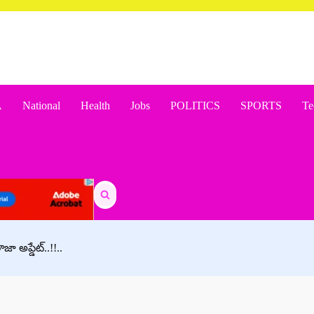
A
National
Health
Jobs
POLITICS
SPORTS
Te
Search
for:
జా అప్డేట్..!!..