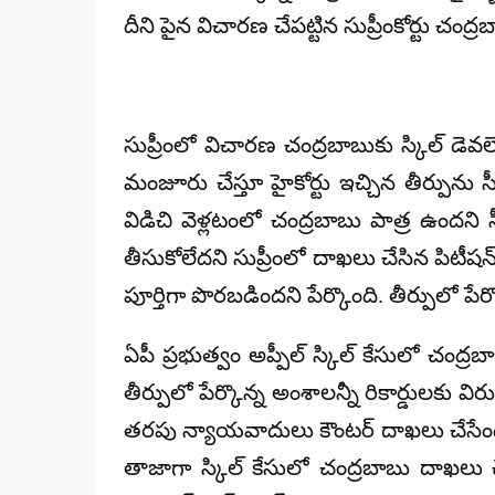
దీని పైన విచారణ చేపట్టిన సుప్రీంకోర్టు
సుప్రీంలో విచారణ చంద్రబాబుకు స్కిల్ డెవల
మంజూరు చేస్తూ హైకోర్టు ఇచ్చిన తీర్పును స
విడిచి వెళ్లటంలో చంద్రబాబు పాత్ర ఉంద
తీసుకోలేదని సుప్రీంలో దాఖలు చేసిన పిటీష
పూర్తిగా పొరబడిందని పేర్కొంది. తీర్పులో పేర
ఏపీ ప్రభుత్వం అప్పీల్ స్కిల్ కేసులో చంద్రబ
తీర్పులో పేర్కొన్న అంశాలన్నీ రికార్డులకు
తరపు న్యాయవాదులు కౌంటర్ దాఖలు చేసేందుకు
తాజాగా స్కిల్ కేసులో చంద్రబాబు దాఖలు చ