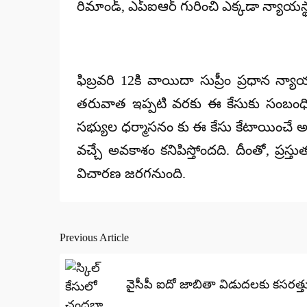
రిమాండ్, ఎప్ఐఆర్ గురించి ఎక్కడా న్యాయస్థ
ఫిబ్రవరి 12కి వాయిదా సుప్రీం ప్రధాన న్
తరువాత ఇప్పటి వరకు ఈ కేసుకు సంబంధి
సభ్యుల ధర్మాసనం కు ఈ కేసు కేటాయించే అ
వచ్చే అవకాశం కనిపిస్తోందది. దీంతో, ప్రస్
విచారణ జరగనుంది.
Previous Article
Post
navigation
వైసీపీ ఐదో జాబితా విడుదలకు కసరత్తు