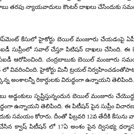
 చంద్రబాబు తరపు న్యాయవాదులు కౌంటర్ దాఖలు చేసేందుకు స
ెప్‌మెంట్ కేసులో హైకోర్టు బెయిల్‌ మంజూరు చేయడంపై ఏపీ సీ
ీఐడీ సుప్రీంలో సవాల్‌ చేస్తూ పిటిషన్‌ దాఖలు చేసింది. ఈ
ని సీఐడీ ఆరోపించింది. చంద్రబాబుకు బెయిల్ మంజూరు స
న్ లో వివరించింది. హైకోర్టు మినీ ట్రయల్‌ నిర్వహించడంత
్కొన్న అంశాలన్నీ రికార్డులకు విరుద్ధంగా ఉన్నాయని తెలిపింది.
ాబు అడ్డంకులు సృష్టిస్తున్నందున బెయిల్‌ మంజూరు చేయొద్దన
 విరుద్ధంగా ఉన్నాయని తెలిపింది. ఈ పిటీషన్ పైన సుప్రీం వ
 సమయం కోరారు. దీంతో ఫిబ్రవరి 12వ తేదీకి కేసును వాయిదా
ేసిన క్వాష్ పిటీషన్ లో 17ఏ అంశం పైన ద్విసభ్య ధర్మా