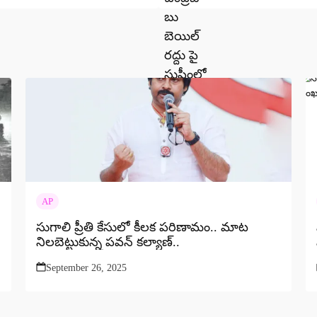
AP
సుగాలి ప్రీతి కేసులో కీలక పరిణామం.. మాట
నిలబెట్టుకున్న పవన్ కల్యాణ్..
September 26, 2025