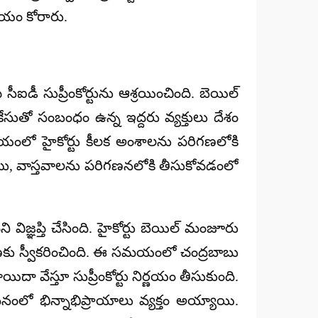
మయం కోరారు.
ఐడీ సుప్రీంకోర్టును ఆశ్రయించింది. బెయిల్‌
 కేసుతో సంబంధం ఉన్న ఇద్దరు వ్యక్తులు దేశం
మయంలో హైకోర్టు కీలక అంశాలను పరిగణలోకి
ోపాటు, వాస్తవాలను పరిగణనలోకి తీసుకోవడంలో
ి విజ్ఞప్తి చేసింది. హైకోర్టు బెయిల్ మంజూరు
ిచారణకు స్వీకరించింది. ఈ సమయంలో చంద్రబాబు
 వేస్తూ సుప్రీంకోర్టు నిర్ణయం తీసుకుంది.
సనంలో భిన్నాభిప్రాయాలు వ్యక్తం అయ్యాయి.