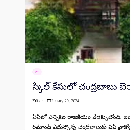
AP
స్కిల్ కేసులో చంద్రబాబు బెయి
Editor
January 20, 2024
Posted
by
ఏపీలో ఎన్నికల రాజకీయం వేడెక్కుతోంది. ఇ
రిమాండ్ ఎదుర్కొన్న చంద్రబాబుకు ఏపీ హైకోర్