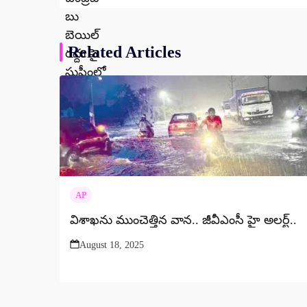
Related Articles
AP
విశాఖను ముంచెత్తిన వాన.. జీవీఎంసీ హై అలర్ట్..
August 18, 2025