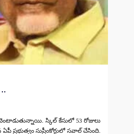
..
ెంటాడుతున్నాయి. స్కిల్ కేసులో 53 రోజులు
ీ ప్రభుత్వం సుప్రీంకోర్టులో సవాల్ చేసింది.