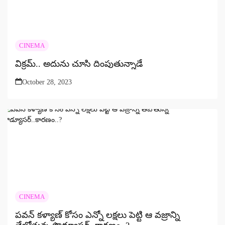
CINEMA
విక్రమ్.. అదును చూసి దింపుతున్నాడే
October 28, 2023
CINEMA
పవన్ కళ్యాణ్ కోసం ఎన్నో లక్షలు పెట్టి ఆ వజ్రాన్ని