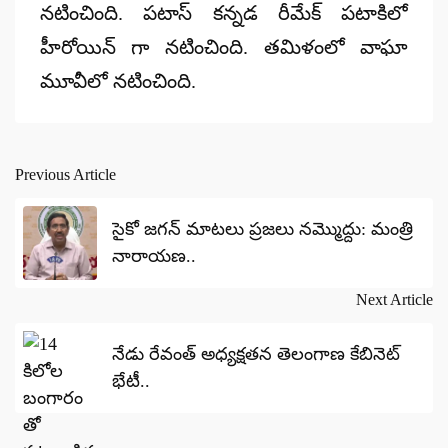
నటించింది. పటాస్ కన్నడ రీమేక్ పటాకిలో
హీరోయిన్ గా నటించింది. తమిళంలో వాఘా
మూవీలో నటించింది.
Previous Article
Post
navigation
సైకో జగన్ మాటలు ప్రజలు నమ్మొద్దు: మంత్రి
నారాయణ..
Next Article
నేడు రేవంత్ అధ్యక్షతన తెలంగాణ కేబినెట్
భేటీ..