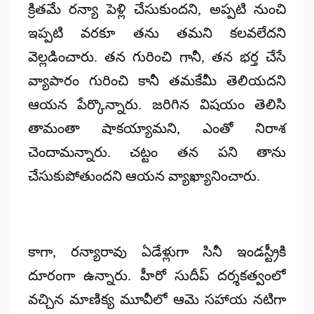
క్రితమే రన్యా పెళ్లి చేసుకుందని, అప్పటి నుంచి
ఇప్పటి వరకూ తను తమని కలవలేదని
వెల్లడించారు. తన గురించి గానీ, తన భర్త చేసే
వ్యాపారం గురించి కానీ తమకేమీ తెలియదని
ఆయన పేర్కొన్నారు. జరిగిన విషయం తెలిసి
తామంతా షాకయ్యామని, ఎంతో నిరాశ
చెందామన్నారు. చట్టం తన పని తాను
చేసుకుపోతుందని ఆయన వ్యాఖ్యానించారు.
కాగా, రన్యా‌రావు ఏడేళ్లుగా సినీ ఇండస్ట్రీకి
దూరంగా ఉన్నారు. హీరో సుదీప్ దర్శకత్వంలో
వచ్చిన మాణిక్య మూవీలో ఆమె సహాయ నటిగా