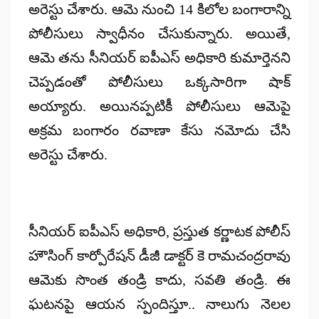
అరెస్టు చేశారు. ఆమె నుంచి 14 కిలోల బంగారాన్ని
పోలీసులు స్వాధీనం చేసుకున్నారు. అయితే,
ఆమె తను సీనియర్ ఐపీఎస్ అధికారి కుమార్తెనని
చెప్పడంతో పోలీసులు ఒక్కసారిగా షాక్
అయ్యారు. అయినప్పటికీ పోలీసులు ఆమెపై
అక్రమ బంగారం రవాణా కేసు నమోదు చేసి
అరెస్టు చేశారు.
సీనియర్ ఐపీఎస్ అధికారి, ప్రస్తుత కర్ణాటక పోలీస్
హౌసింగ్ కార్పోరేషన్ డీజీ డాక్టర్ కె రామచంద్రరావు
ఆమెకు సొంత తండ్రి కాదు, సవతి తండ్రి. ఈ
ఘటనపై ఆయన స్పందిస్తూ.. నాలుగు నెలల