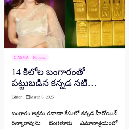
CINEMA
National
14 కిలోల బంగారంతో
పట్టుబడిన కన్నడ నటి…
Editor
March 6, 2025
Posted
by
బంగారం అక్రమ రవాణా కేసులో కన్నడ హీరోయిన్
రన్యారావును బెంగళూరు విమానాశ్రయంలో