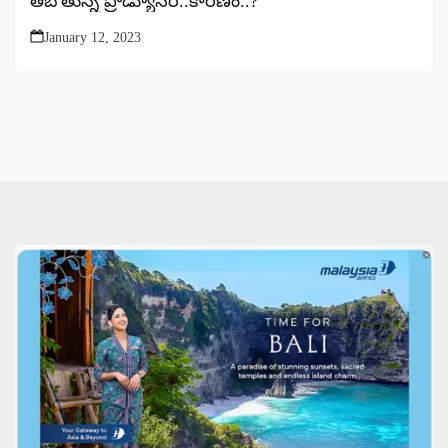
తేబోతున్న ప్రొడ్యూసర్..కారణం..?
January 12, 2023