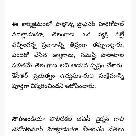
ఈ కార్యక్రమంలో పాల్గొన్న ప్రొఫెసర్ హరగోపాల్
మాట్లాడుతూ, తెలంగాణ ఒక వ్యక్తి వల్లే
వచ్చిందన్న ప్రచారాన్ని తీవ్రంగా తప్పుబట్టారు.
ఎందరో చేసిన త్యాగాలు, సమష్టి పోరాటాల
ఫలితమే తెలంగాణ అని ఆయన స్పష్టం చేశారు.
కేసీఆర్ ప్రభుత్వం ఉద్యమకారుల సంక్షేమాన్ని
పూర్తిగా విస్మరించిందని ఆరోపించారు.
సౌత్‌ఇండియా పొలిటికల్ జేఏసీ చైర్మన్ గాలి
వినోద్‌కుమార్‌ మాట్లాడుతూ బీఆర్ఎస్ నేతలు