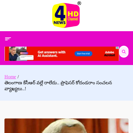
Skip
to
content
Search
for:
Home
తెలంగాణ కేసీఆర్ వల్లే రాలేదు.. ప్రొఫెసర్ కోదండరాం సంచలన
వ్యాఖ్యలు..!