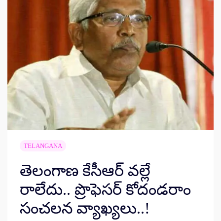
TELANGANA
తెలంగాణ కేసీఆర్ వల్లే
రాలేదు.. ప్రొఫెసర్ కోదండరాం
సంచలన వ్యాఖ్యలు..!