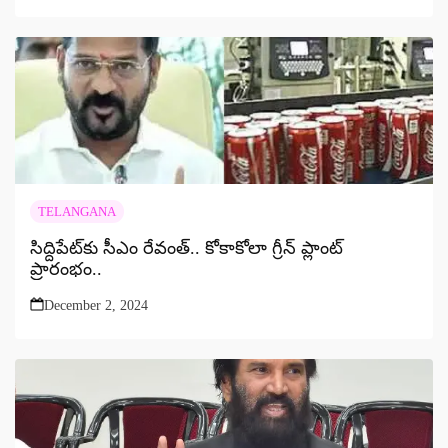
TELANGANA
సిద్దిపేట్‌కు సీఎం రేవంత్.. కోకాకోలా గ్రీన్ ప్లాంట్
ప్రారంభం..
December 2, 2024