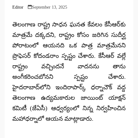
Editor
September 13, 2025
Posted
by
తెలంగాణ రాష్ట్ర సాధన ఘనత కేవలం కేసీఆర్‌కు
మాత్రమే దక్కదని, రాష్ట్రం కోసం జరిగిన సుదీర్ఘ
పోరాటంలో ఆయనది ఒక పాత్ర మాత్రమేనని
ప్రొఫెసర్ కోదండరాం స్పష్టం చేశారు. కేసీఆర్ వల్లే
రాష్ట్రం వచ్చిందనే వాదనను తాను
అంగీకరించబోనని స్పష్టం చేశారు.
హైదరాబాద్‌లోని ఇందిరాపార్క్ ధర్నాచౌక్‌ వద్ద
తెలంగాణ ఉద్యమకారుల జాయింట్ యాక్షన్
కమిటీ (జేఏసీ) ఆధ్వర్యంలో నిన్న నిర్వహించిన
మహాధర్నాలో ఆయన మాట్లాడారు.