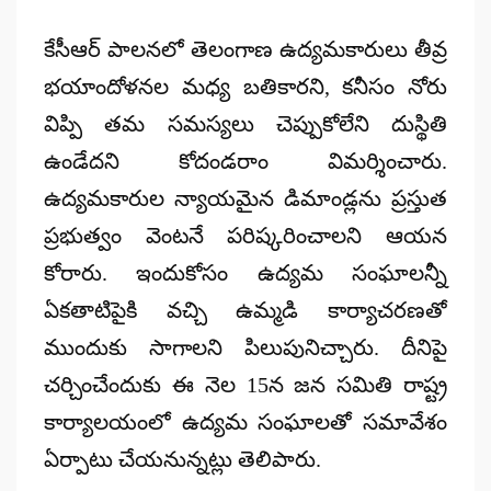
కేసీఆర్ పాలనలో తెలంగాణ ఉద్యమకారులు తీవ్ర
భయాందోళనల మధ్య బతికారని, కనీసం నోరు
విప్పి తమ సమస్యలు చెప్పుకోలేని దుస్థితి
ఉండేదని కోదండరాం విమర్శించారు.
ఉద్యమకారుల న్యాయమైన డిమాండ్లను ప్రస్తుత
ప్రభుత్వం వెంటనే పరిష్కరించాలని ఆయన
కోరారు. ఇందుకోసం ఉద్యమ సంఘాలన్నీ
ఏకతాటిపైకి వచ్చి ఉమ్మడి కార్యాచరణతో
ముందుకు సాగాలని పిలుపునిచ్చారు. దీనిపై
చర్చించేందుకు ఈ నెల 15న జన సమితి రాష్ట్ర
కార్యాలయంలో ఉద్యమ సంఘాలతో సమావేశం
ఏర్పాటు చేయనున్నట్లు తెలిపారు.