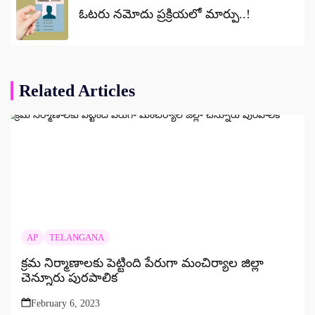
ఓటరు నమోదు ప్రక్రియలో మార్పు..!
Related Articles
AP
TELANGANA
క్రమ నిర్మాణాలకు పెట్టింది పేరుగా మంచిర్యాల జిల్లా
చెన్నూరు పురపాలిక
February 6, 2023