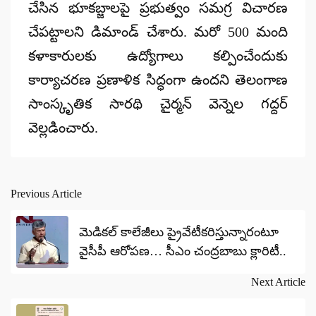
చేసిన భూకబ్జాలపై ప్రభుత్వం సమగ్ర విచారణ
చేపట్టాలని డిమాండ్ చేశారు. మరో 500 మంది
కళాకారులకు ఉద్యోగాలు కల్పించేందుకు
కార్యాచరణ ప్రణాళిక సిద్ధంగా ఉందని తెలంగాణ
సాంస్కృతిక సారథి చైర్మన్ వెన్నెల గద్దర్
వెల్లడించారు.
Previous Article
Post
navigation
మెడికల్ కాలేజీలు ప్రైవేటీకరిస్తున్నారంటూ
వైసీపీ ఆరోపణ… సీఎం చంద్రబాబు క్లారిటీ..
Next Article