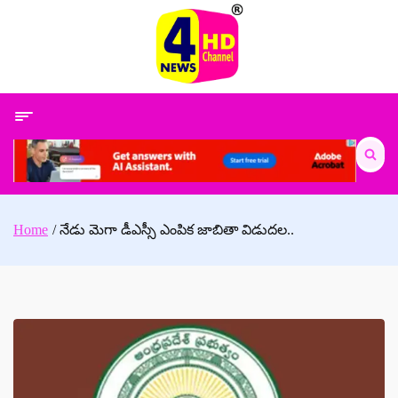
Skip
to
content
Search
for:
Home
నేడు మెగా డీఎస్సీ ఎంపిక జాబితా విడుద‌ల‌..