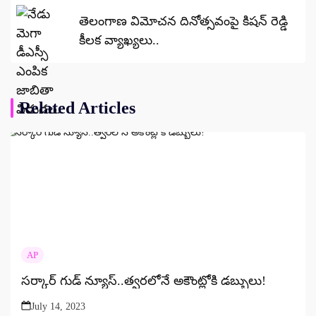
తెలంగాణ విమోచన దినోత్సవంపై కిషన్ రెడ్డి
కీలక వ్యాఖ్యలు..
Related Articles
AP
సర్కార్ గుడ్ న్యూస్..త్వరలోనే అకౌంట్లోకి డబ్బులు!
July 14, 2023