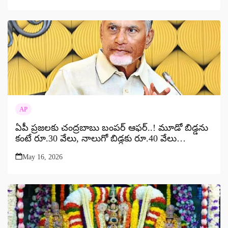
AP
ఏపీ ప్రజలకు చంద్రబాబు బంపర్ ఆఫర్..! మూడో బిడ్డను
కంటే రూ.30 వేలు, నాలుగో బిడ్డకు రూ.40 వేలు…
May 16, 2026