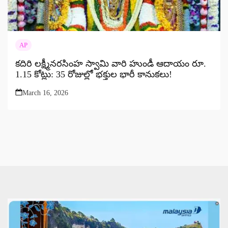
AP
కదిరి లక్ష్మీనరసింహ స్వామి వారి హుండీ ఆదాయం రూ.
1.15 కోట్లు: 35 రోజుల్లో భక్తుల భారీ కానుకలు!
March 16, 2026