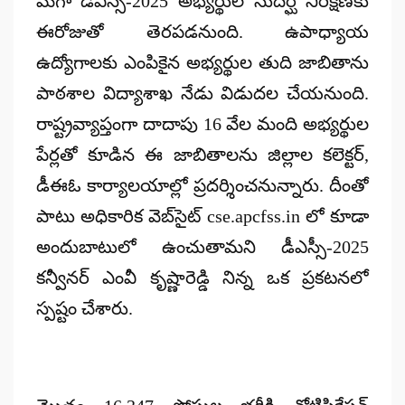
మెగా డీఎస్సీ-2025 అభ్యర్థుల సుదీర్ఘ నిరీక్షణకు
ఈరోజుతో తెరపడనుంది. ఉపాధ్యాయ
ఉద్యోగాలకు ఎంపికైన అభ్యర్థుల తుది జాబితాను
పాఠశాల విద్యాశాఖ నేడు విడుదల చేయనుంది.
రాష్ట్రవ్యాప్తంగా దాదాపు 16 వేల మంది అభ్యర్థుల
పేర్లతో కూడిన ఈ జాబితాలను జిల్లాల కలెక్టర్,
డీఈఓ కార్యాలయాల్లో ప్రదర్శించనున్నారు. దీంతో
పాటు అధికారిక వెబ్‌సైట్ cse.apcfss.in లో కూడా
అందుబాటులో ఉంచుతామని డీఎస్సీ-2025
కన్వీనర్ ఎంవీ కృష్ణారెడ్డి నిన్న‌ ఒక ప్రకటనలో
స్పష్టం చేశారు.