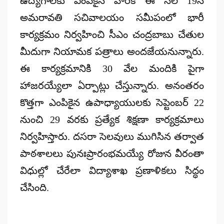
ఉద్యోగాలకు ఎంపికైన వారికి ఈ నెల 19న
అమరావతి సచివాలయం సమీపంలో భారీ
కార్యక్రమం నిర్వహించి సీఎం చంద్ర‌బాబు చేతుల
మీదుగా నియామక పత్రాలు అందజేయనున్నారు.
ఈ కార్యక్రమానికి 30 వేల మందికి పైగా
హాజరయ్యేలా ఏర్పాట్లు చేస్తున్నారు. అనంతరం
కొత్తగా ఎంపికైన ఉపాధ్యాయులకు సెప్టెంబర్ 22
నుంచి 29 వరకు ప్రత్యేక శిక్షణా కార్యక్రమాలు
నిర్వహిస్తారు. దసరా సెలవులు ముగిసిన తర్వాత
పాఠశాలలు పునఃప్రారంభమయ్యే రోజున వీరంతా
విధుల్లో చేరేలా విద్యాశాఖ ప్రణాళికలు సిద్ధం
చేసింది.