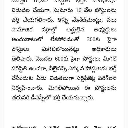
మొత్తం 16,347 పోస్టుల భర్తీకి నోటిఫికేషన్
విడుదల చేయగా, సుమారు 16 వేల పోస్టులను
భర్తీ చేయగలిగారు. కొన్ని మేనేజ్‌మెంట్లు, పలు
సామాజిక వర్గాల్లో అర్హులైన అభ్యర్థులు
అందుబాటులో లేకపోవడంతో 300కు పైగా
పోస్టులు మిగిలిపోయినట్లు అధికారులు
తెలిపారు. మొదట 600కు పైగా పోస్టులు మిగిలే
పరిస్థితి ఉండగా, వీలైనన్ని ఎక్కువ పోస్టులను భర్తీ
చేసేందుకు ఏడు విడతలుగా సర్టిఫికెట్ల పరిశీలన
నిర్వహించారు. మిగిలిపోయిన ఈ పోస్టులను
తదుపరి డీఎస్సీలో భర్తీ చేయనున్నారు.