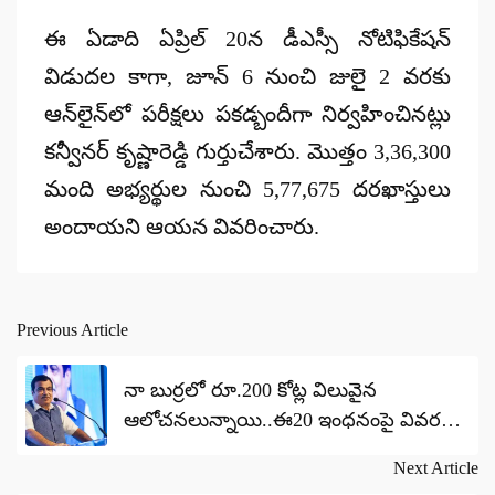
ఈ ఏడాది ఏప్రిల్ 20న డీఎస్సీ నోటిఫికేషన్
విడుదల కాగా, జూన్ 6 నుంచి జులై 2 వరకు
ఆన్‌లైన్‌లో పరీక్షలు పకడ్బందీగా నిర్వహించినట్లు
కన్వీనర్ కృష్ణారెడ్డి గుర్తుచేశారు. మొత్తం 3,36,300
మంది అభ్యర్థుల నుంచి 5,77,675 దరఖాస్తులు
అందాయని ఆయన వివరించారు.
Previous Article
Post
navigation
నా బుర్రలో రూ.200 కోట్ల విలువైన
ఆలోచనలున్నాయి..ఈ20 ఇంధనంపై వివరణ:
గడ్కరీ..
Next Article