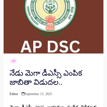
AP
నేడు మెగా డీఎస్సీ ఎంపిక
జాబితా విడుద‌ల‌..
Editor
September 15, 2025
Posted
by