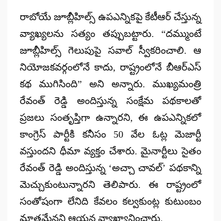
రాబోయే జూబ్లీహిల్స్ ఉపఎన్నికపై కేటీఆర్ చేస్తున్న
వ్యాఖ్యలను సత్యం తప్పుబట్టారు. “దమ్ముంటే
జూబ్లీహిల్స్ గెలుపుపై సవాల్ స్వీకరించాలి. ఆ
నియోజకవర్గంలోనే కాదు, రాష్ట్రంలోనే బీఆర్ఎస్
కథ ముగిసింది” అని అన్నారు. ముఖ్యమంత్రి
రేవంత్ రెడ్డి అందిస్తున్న సంక్షేమ పథకాలతో
ప్రజలు సంతృప్తిగా ఉన్నారని, ఈ ఉపఎన్నికలో
కాంగ్రెస్ పార్టీకి కనీసం 50 వేల ఓట్ల మెజార్టీ
వస్తుందని ధీమా వ్యక్తం చేశారు. మైనార్టీలు సైతం
రేవంత్ రెడ్డి అందిస్తున్న ‘అచ్చా చావల్’ పథకాన్ని
మెచ్చుకుంటున్నారని తెలిపారు. ఈ రాష్ట్రంలో
సంతోషంగా లేనిది కేవలం కల్వకుంట్ల కుటుంబం
మాత్రమేనని ఆయన వ్యాఖ్యానించారు.