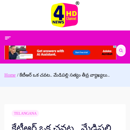
Skip
to
content
Search
for:
Home
కేటీఆర్ ఒక చవట.. మేడిపల్లి సత్యం తీవ్ర వ్యాఖ్యలు..
TELANGANA
కేటీఆర్ ఒక చవట.. మేడిపల్లి