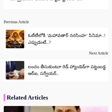
Previous Article
Post
navigation
ఓటీటీలోకి ‘మహావతార్ నరసింహ’ సినిమా..!
ఎప్పుడంటే..?
Next Article
లంచం తీసుకుంటూ రెడ్ హ్యాండెడ్‌గా పట్టుబడ్డ
ఆర్‌ఐ, సర్వేయర్..
Related Articles