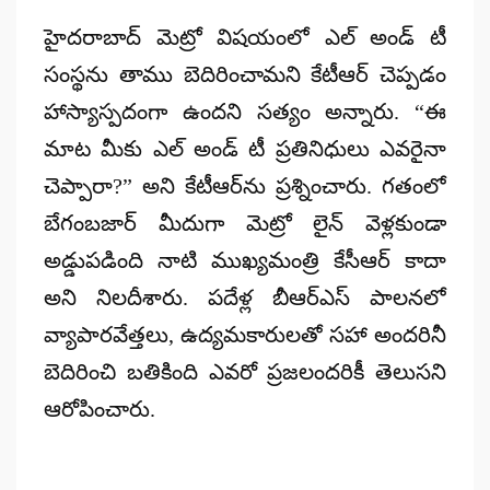
హైదరాబాద్ మెట్రో విషయంలో ఎల్ అండ్ టీ
సంస్థను తాము బెదిరించామని కేటీఆర్ చెప్పడం
హాస్యాస్పదంగా ఉందని సత్యం అన్నారు. “ఈ
మాట మీకు ఎల్ అండ్ టీ ప్రతినిధులు ఎవరైనా
చెప్పారా?” అని కేటీఆర్‌ను ప్రశ్నించారు. గతంలో
బేగంబజార్ మీదుగా మెట్రో లైన్ వెళ్లకుండా
అడ్డుపడింది నాటి ముఖ్యమంత్రి కేసీఆర్ కాదా
అని నిలదీశారు. పదేళ్ల బీఆర్ఎస్ పాలనలో
వ్యాపారవేత్తలు, ఉద్యమకారులతో సహా అందరినీ
బెదిరించి బతికింది ఎవరో ప్రజలందరికీ తెలుసని
ఆరోపించారు.