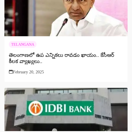
TELANGANA
తెలంగాణలో ఉప ఎన్నికలు రావడం ఖాయం.. కేసీఆర్
కీలక వ్యాఖ్యలు..
February 20, 2025