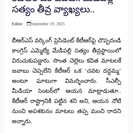
సత్యం తీవ్ర వ్యాఖ్యలు..
Editor
September 19, 2025
Posted
by
బీఆర్ఎస్ వర్కింగ్ ప్రెసిడెంట్ కేటీఆర్‌పై చొప్పదండి
కాంగ్రెస్ ఎమ్మెల్యే మేడిపల్లి సత్యం తీవ్రస్థాయిలో
విరుచుకుపడ్డారు. సొంత చెల్లెలు కవిత మాటలకే
జవాబు చెప్పలేని కేటీఆర్ ఒక ‘చవట దద్దమ్మ’
అంటూ ఘాటుగా విమర్శించారు. సీఎల్పీ
మీడియా సెంటర్‌లో ఆయన మాట్లాడుతూ..
కేటీఆర్ రాష్ట్రానికి పట్టిన శని అని, ఆయన నోటి
నుంచి అపశకునం మాటలు తప్ప మంచి రాదని
అన్నారు.