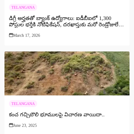
TELANGANA
డిగ్రీ అర్హతతో బ్యాంక్ ఉద్యోగాలు: ఐడీబీఐలో 1,300
పోస్టుల భర్తీకి నోటిఫికేషన్, దరఖాస్తుకు మరో రెండ్రోజులే
గడువు!
March 17, 2026
TELANGANA
కంచ గచ్చిబౌలి భూములపై విచారణ వాయిదా..
June 23, 2025