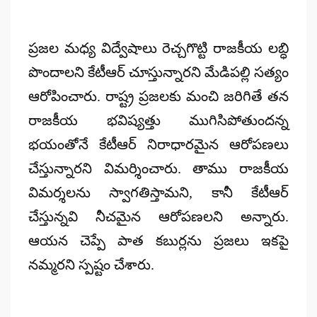
ప్రజల మధ్య విద్వేషాలు రెచ్చగొట్టి రాజకీయ లబ్ధి
పొందాలని కేటీఆర్ చూస్తున్నారని మేడిపల్లి సత్యం
ఆరోపించారు. రాష్ట్ర ప్రజలకు మంచి జరిగితే తన
రాజకీయ భవిష్యత్తు ముగిసిపోతుందన్న
భయంతోనే కేటీఆర్ నిరాధారమైన ఆరోపణలు
చేస్తున్నారని విమర్శించారు. తాము రాజకీయ
విమర్శలను స్వాగతిస్తామని, కానీ కేటీఆర్
చేస్తున్నవి నీచమైన ఆరోపణలని అన్నారు.
ఆయన చెప్పే పాత కబుర్లను ప్రజలు ఇకపై
నమ్మరని స్పష్టం చేశారు.