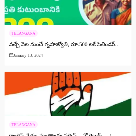
TELANGANA
వచ్చే నెల నుంచే గృహజ్యోతి, రూ.500 లకే సిలిండర్..!
January 13, 2024
TELANGANA
కాంగ్రెస్ నేతల మంత్రాంగం సక్సెస్ – నో రెబల్స్…!!