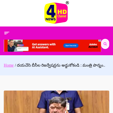
Skip
to
content
Search
for:
Home
దయచేసి బీసీల రిజర్వేషన్లను అడ్డుకోకండి : మంత్రి పొన్నం..