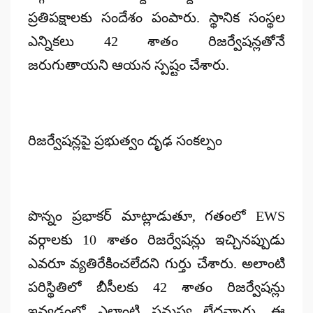
ప్రతిపక్షాలకు సందేశం పంపారు. స్థానిక సంస్థల
ఎన్నికలు 42 శాతం రిజర్వేషన్లతోనే
జరుగుతాయని ఆయన స్పష్టం చేశారు.
రిజర్వేషన్లపై ప్రభుత్వం దృఢ సంకల్పం
పొన్నం ప్రభాకర్ మాట్లాడుతూ, గతంలో EWS
వర్గాలకు 10 శాతం రిజర్వేషన్లు ఇచ్చినప్పుడు
ఎవరూ వ్యతిరేకించలేదని గుర్తు చేశారు. అలాంటి
పరిస్థితిలో బీసీలకు 42 శాతం రిజర్వేషన్లు
ఇవ్వడంలో ఎలాంటి సమస్య లేదన్నారు. ఈ