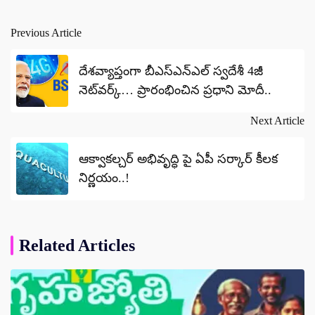
Previous Article
Post
navigation
దేశవ్యాప్తంగా బీఎస్ఎన్ఎల్ స్వదేశీ 4జీ
నెట్‌వర్క్… ప్రారంభించిన ప్రధాని మోదీ..
Next Article
ఆక్వాకల్చర్ అభివృద్ధి పై ఏపీ సర్కార్ కీలక
నిర్ణయం..!
Related Articles