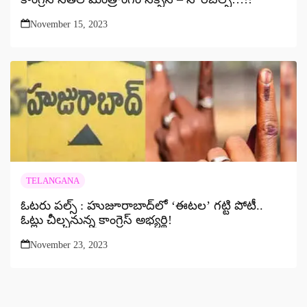
November 15, 2023
TELANGANA
ఓటరు పల్స్‌ : హుజూరాబాద్‌లో ‘ఈటల’ గట్టి పోటీ..
ఓట్లు చీల్చనున్న కాంగ్రెస్‌ అభ్యర్థి!
November 23, 2023