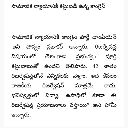
సామాజిక న్యాయానికి కట్టుబడి ఉన్న కాంగ్రెస్
సామాజిక న్యాయానికి కాంగ్రెస్ పార్టీ ఛాంపియన్
అని పొన్నం ప్రభాకర్ అన్నారు. రిజర్వేషన్ల
విషయంలో తెలంగాణ ప్రభుత్వం పూర్తి
కట్టుబాటుతో ఉందని తెలిపారు. 42 శాతం
రిజర్వేషన్లతోనే ఎన్నికలకు వెళ్తాం. ఇది కేవలం
రాజకీయ రిజర్వేషన్ మాత్రమే కాదు,
భవిష్యత్తులో విద్యా, ఉపాధిలో కూడా ఈ
రిజర్వేషన్ల ప్రయోజనాలు వస్తాయి” అని హామీ
ఇచ్చారు.