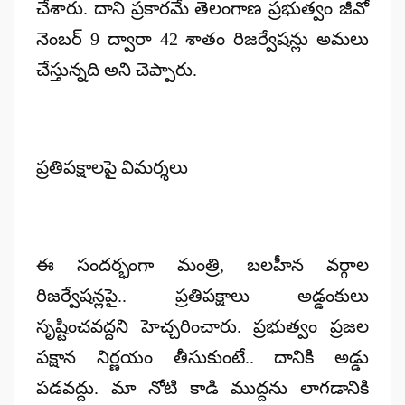
చేశారు. దాని ప్రకారమే తెలంగాణ ప్రభుత్వం జీవో
నెంబర్ 9 ద్వారా 42 శాతం రిజర్వేషన్లు అమలు
చేస్తున్నది అని చెప్పారు.
ప్రతిపక్షాలపై విమర్శలు
ఈ సందర్భంగా మంత్రి, బలహీన వర్గాల
రిజర్వేషన్లపై.. ప్రతిపక్షాలు అడ్డంకులు
సృష్టించవద్దని హెచ్చరించారు. ప్రభుత్వం ప్రజల
పక్షాన నిర్ణయం తీసుకుంటే.. దానికి అడ్డు
పడవద్దు. మా నోటి కాడి ముద్దను లాగడానికి