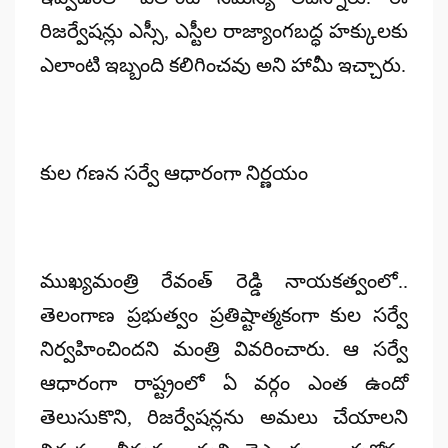
రిజర్వేషన్లు ఎస్సీ, ఎస్టీల రాజ్యాంగబద్ధ హక్కులకు
ఎలాంటి ఇబ్బంది కలిగించవు అని హామీ ఇచ్చారు.
కుల గణన సర్వే ఆధారంగా నిర్ణయం
ముఖ్యమంత్రి రేవంత్ రెడ్డి నాయకత్వంలో..
తెలంగాణ ప్రభుత్వం ప్రతిష్టాత్మకంగా కుల సర్వే
నిర్వహించిందని మంత్రి వివరించారు. ఆ సర్వే
ఆధారంగా రాష్ట్రంలో ఏ వర్గం ఎంత ఉందో
తెలుసుకొని, రిజర్వేషన్లను అమలు చేయాలని