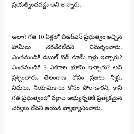
ప్రయత్నించవద్దు అని అన్నారు.
అలాగే గత 10 ఏళ్లలో బీఆర్‌ఎస్ ప్రభుత్వం ఇచ్చిన
హామీలు నెరవేరలేదని విమర్శించారు.
ఎంతమందికి డబుల్ బెడ్ రూమ్ ఇళ్లు ఇచ్చారు?
ఎంతమందికి 3 ఎకరాల భూమి ఇచ్చారు? అని
ప్రశ్నించారు. తెలంగాణ కోసం ప్రజలు నీళ్లు,
నిధులు, నియామకాలు కోసం పోరాడారని, కానీ
గత ప్రభుత్వంలో వర్గాల అభ్యున్నతికి ప్రత్యేకమైన
చర్యలు లేవని ఆయన వ్యాఖ్యానించారు.