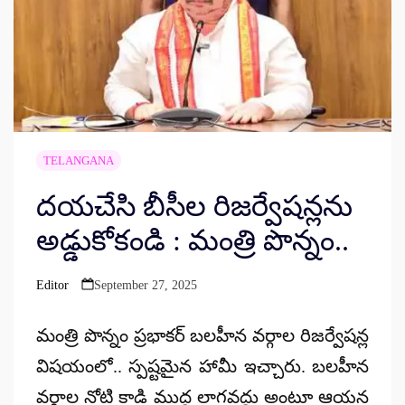
TELANGANA
దయచేసి బీసీల రిజర్వేషన్లను
అడ్డుకోకండి : మంత్రి పొన్నం..
Editor
September 27, 2025
Posted
by
మంత్రి పొన్నం ప్రభాకర్ బలహీన వర్గాల రిజర్వేషన్ల
విషయంలో.. స్పష్టమైన హామీ ఇచ్చారు. బలహీన
వర్గాల నోటి కాడి ముద్ద లాగవద్దు అంటూ ఆయన