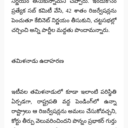
నిర్ణయం తీసుకున్నామని చెప్పారు. ఇందుకోసం
ప్రత్యేక సబ్ కమిటీ వేసి, 42 శాతం రిజర్వేషన్లను
పెంచుతూ కేబినెట్ నిర్ణయం తీసుకుని, చట్టసభల్లో
చర్చించి అన్ని పార్టీల మద్దతు పొందామన్నారు.
తమిళనాడు ఉదాహరణ
ఇటీవల తమిళనాడులో కూడా ఇలాంటి పరిస్థితి
ఏర్పడగా, రాష్ట్రపతి వద్ద పెండింగ్‌లో ఉన్నా
రాష్ట్రాలు ఆ రిజర్వేషన్లను అమలు చేసుకోవచ్చని,
కోర్టు తీర్పు వెలువరించిందని పొన్నం ప్రభాకర్ గుర్తు