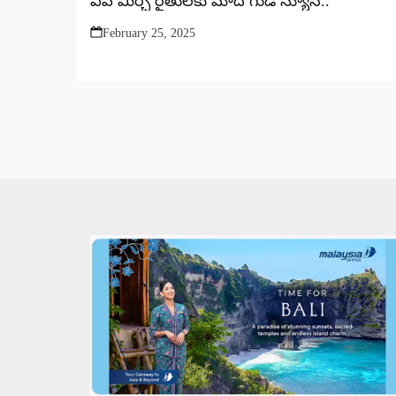
ఏపీ మిర్చీ రైతులకు మోదీ గుడ్ న్యూస్..
February 25, 2025