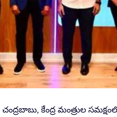
చంద్రబాబు, కేంద్ర మంత్రుల సమక్షంల