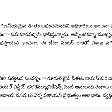
వ్యవస్థకు గణనీయమైన ఊతం లభించనుందని అధికారులు అంచనా వే
గా సమకూరవచ్చని భావిస్తున్నారు. అన్నింటికన్నా ముఖ్యంగా, 
ిస్తాయని అంచనా. ఈ డేటా సెంటర్ రాకతో విశాఖ నగర
మెరికా పర్యటన సందర్భంగా గూగుల్ క్లౌడ్ సీఈఓ థామస్ కురి
 రియల్ ఎస్టేట్, టెలికమ్యూనికేషన్స్ వంటి అనుబంధ రంగాల
ొత్త ఆదాయ వనరులు ఏర్పడతాయని ప్రభుత్వం ఆశాభావం వ్యక్తం