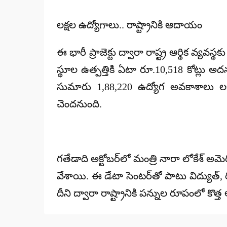
లక్షల ఉద్యోగాలు.. రాష్ట్రానికి ఆదాయం
ఈ భారీ ప్రాజెక్టు ద్వారా రాష్ట్ర ఆర్థిక 
స్థూల ఉత్పత్తికి ఏటా రూ.10,518 కోట్లు అదనం
సుమారు 1,88,220 ఉద్యోగ అవకాశాలు లభ
చెందనుంది.
గతేడాది అక్టోబర్‌లో మంత్రి నారా లోకేశ్ అ
వేశాయి. ఈ డేటా సెంటర్‌తో పాటు విద్యుత్,
దీని ద్వారా రాష్ట్రానికి పన్నుల రూపంలో క