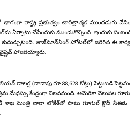
లో భాగంగా రాష్ట్ర ప్రభుత్వం చారిత్రాత్మక ముందడుగు వేసి
ంటర్‌ను ఏర్పాటు చేసేందుకు ముందుకొచ్చింది. ఇందుకు సంబంధ
ుకుంది. తాజ్‌మాన్‌సింగ్ హోటల్‌లో జరిగిన ఈ కార్యక్రమాన
 వైష్ణవ్ హాజరయ్యారు.
న్ డాలర్ల (దాదాపు రూ.88,628 కోట్లు) పెట్టుబడి పెట్ట
మ మేధస్సు కేంద్రంగా నిలవనుంది. అమెరికా వెలుపల గూగుల్ న
శాఖ మంత్రి నారా లోకేశ్‌తో పాటు గూగుల్ క్లౌడ్ సీఈఓ థామస
.