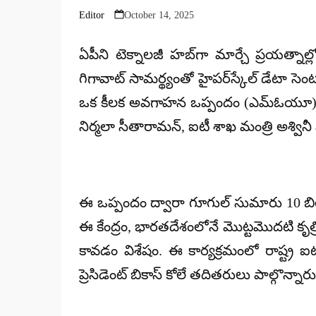
Editor
October 14, 2025
Posted
by
ఏపీని టెక్నాలజీ హబ్‌గా మార్చే ప్రయత్నాల్
గిగావాట్ సామర్థ్యంతో హైపర్‌స్కేల్ డేటా సె
ఒక కీలక అవగాహన ఒప్పందం (ఎమ్ఓయూ) కుదుర్చ
నిర్మలా సీతారామన్, ఐటీ శాఖ మంత్రి అశ్వినీ
ఈ ఒప్పందం ద్వారా గూగుల్ సుమారు 10 బిలియ
ఈ కేంద్రం, భారతదేశంలోనే మొట్టమొదటి కృత్రి
కావడం విశేషం. ఈ కార్యక్రమంలో రాష్ట్ర ఐటీ 
ప్రెసిడెంట్ బికాస్ కోలే తదితరులు పాల్గొన్నారు