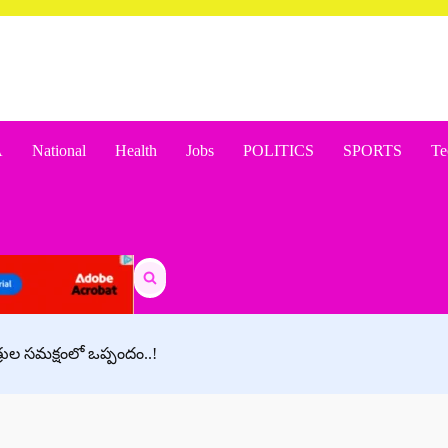
A
National
Health
Jobs
POLITICS
SPORTS
Te
Search
for:
్రుల సమక్షంలో ఒప్పందం..!