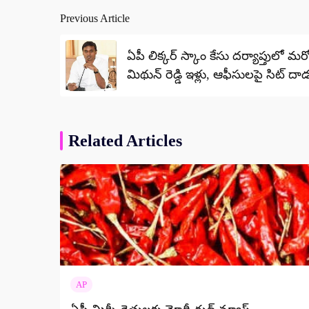
Previous Article
Post
navigation
ఏపీ లిక్కర్ స్కాం కేసు దర్యాప్తులో 
మిథున్ రెడ్డి ఇళ్లు, ఆఫీసులపై సిట్ దా
Related Articles
AP