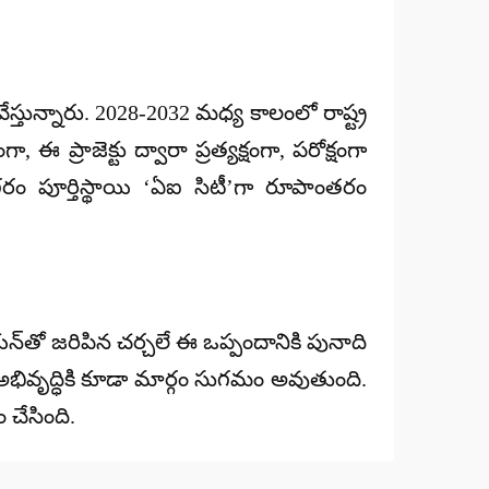
స్తున్నారు. 2028-2032 మధ్య కాలంలో రాష్ట్ర
ఈ ప్రాజెక్టు ద్వారా ప్రత్యక్షంగా, పరోక్షంగా
ం పూర్తిస్థాయి ‘ఏఐ సిటీ’గా రూపాంతరం
యన్‌తో జరిపిన చర్చలే ఈ ఒప్పందానికి పునాది
 అభివృద్ధికి కూడా మార్గం సుగమం అవుతుంది.
 చేసింది.