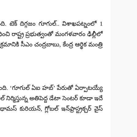
ంది. టెక్ దిగ్గజం గూగుల్.. విశాఖపట్నంలో 1
ించి రాష్ట్ర ప్రభుత్వంతో మంగళవారం ఢిల్లీలో
ికి సీఎం చంద్రబాబు, కేంద్ర ఆర్థిక మంత్రి
నుంది. ‘గూగుల్ ఏఐ హబ్’ పేరుతో ఏర్పాటయ్యే
ిర్మిస్తున్న అతిపెద్ద డేటా సెంటర్ కూడా ఇదే
్ కురియన్, గ్లోబల్ ఇన్‌ఫ్రాస్ట్రక్చర్ వైస్