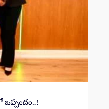
ో ఒప్పందం..!