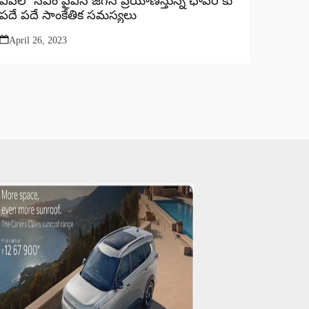
ఏపీలో సీఎం వైఎస్ జగన్ ప్రయాణిస్తున్న ఛాపర్ కు
పదే పదే సాంకేతిక సమస్యలు
April 26, 2023