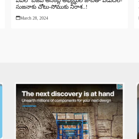
ఏపీలో బీజేపీ అసెంబ్లీ అభ్యర్ధుల జాబితా విడుదల-
సుజనాకు చోటు-సోముకు నిరాశ..!
March 28, 2024