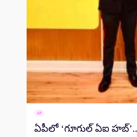
AP
ఏపీలో ‘గూగుల్ ఏఐ హబ్’.. 