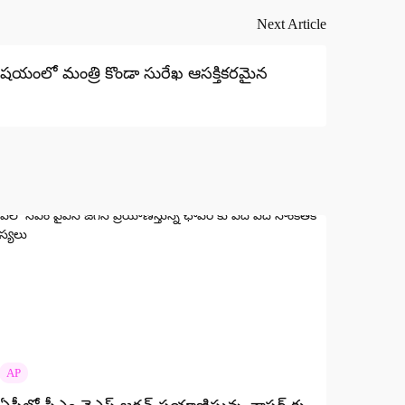
Next Article
విషయంలో మంత్రి కొండా సురేఖ ఆసక్తికరమైన
AP