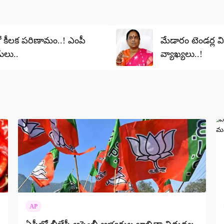
మరో కీలక పరిణామం..! ఎంపీ
మేడారం టెండర్ల 
డులు..
వ్యాఖ్యలు..!
AP