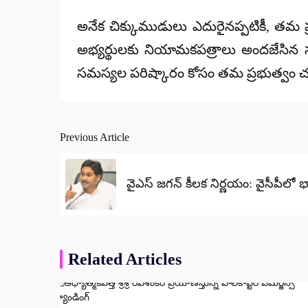
అనేక చిక్కుముడులు ఎదురైనప్పటికీ, తమ 
అభ్యర్థులకు నియామకపత్రాలు అందజేసిన 
సమస్యల పరిష్కారం కోసం తమ ప్రభుత్వం చుర
Previous Article
Post
navigation
వైఎస్ జగన్ కీలక నిర్ణయం: వైసీపీలో
Related Articles