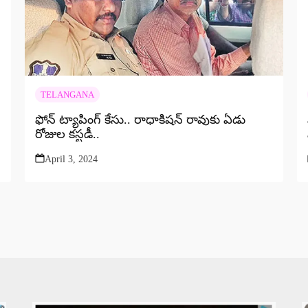
TELANGANA
ఫోన్ ట్యాపింగ్ కేసు.. రాధాకిషన్ రావుకు ఏడు
రోజుల కస్టడీ..
April 3, 2024