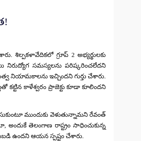
త!
ు. శిల్పకళావేదికలో గ్రూప్ 2 అభ్యర్థులకు
ాలు
నిరుద్యోగ సమస్యలను
పరిష్కరించలేదని
ుత్వ నియామకాలను ఇచ్చిందని గుర్తు చేశారు.
తో కట్టిన కాళేశ్వరం ప్రాజెక్టు కూడా కూలిందని
చేసుకుంటూ ముందుకు వెళుతున్నామని రేవంత్
తూ, అందుకే తెలంగాణ రాష్ట్రం సాధించుకున్న
్టుబడి ఉందని ఆయన స్పష్టం చేశారు.