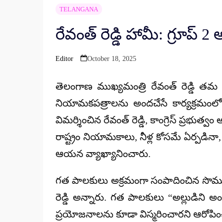
TELANGANA
రేవంత్ రెడ్డి హామీ: గ్రూప
Editor
October 18, 2025
Posted
by
తెలంగాణ ముఖ్యమంత్రి
రేవంత్ రెడ్డి
తమ ప్ర
నియామకపత్రాలను అందచేసే కార్యక్రమంలో
విమర్శించిన రేవంత్ రెడ్డి, కాంగ్రెస్ ప్రభుత్
రాష్ట్రం నియామకాలు, నీళ్ల కోసమే ఏర్పడినా, గ
ఆయన వ్యాఖ్యానించారు.
గత పాలకులు
అక్రమంగా సంపాదించిన సొమ్
రెడ్డి అన్నారు. గత పాలకులు
“అల్లుడిని అం
ప్రయోజనాలను కూడా విస్మరించారని ఆరోపించార