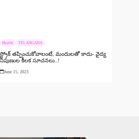
Health
TELANGANA
స్ట్రోక్ తప్పించుకోవాలంటే, మందులతో కాదు- వైద్య
నిపుణుల కీలక సూచనలు..!
June 15, 2023