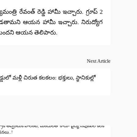
మంత్రి రేవంత్ రెడ్డి హామీ ఇచ్చారు. గ్రూప్ 2
డతామని ఆయన హామీ ఇచ్చారు. నిరుద్యోగ
స్తుందని ఆయన తెలిపారు.
Next Article
ులో మళ్లీ చిరుత కలకలం: భక్తులు, స్థానికుల్లో