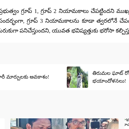
ప్రభుత్వం
గ్రూప్ 1, గ్రూప్ 2 నియామకాలు
చేపట్టిందని ముఖ్య
సందర్భంగా,
గ్రూప్ 3 నియామకాలను
కూడా త్వరలోనే చేప
ుకుగా పనిచేస్తుందని, యువత భవిష్యత్తుకు భరోసా కల్పి
తిరుమల ఘాట్ రోడ్డ
 భారీ మార్పులకు అవకాశం!
భయాందోళనలు!