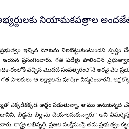
్ 2 అభ్యర్థులకు నియామకపత్రాల అందజే
భుత్వం ఇచ్చిన మాటను నిలబెట్టుకుంటుందని స్పష్టం చేశార
 ఆయన ప్రసంగించారు. గత పదేళ్లు పాలించిన ప్రభుత్వ
వం అధికారంలోకి వచ్చిన
మొదటి సంవత్సరంలోనే
అరవై వేల ప్రభ
త పాలకులు ఆ లక్ష్యాలను పూర్తిగా విస్మరించారని, లక్ష కోట్ల
ముతో
ఎక్కడికక్కడ అడ్డం పడుతున్నా, తాము అనుకున్నది 
బానీని, బిడ్డను బిర్లాను చేయాలనుకున్నారు”
అని విమర్శిస్
ు. రాష్ట్ర అభివృద్ధి, ప్రజల సంక్షేమంపై తమ ప్రభుత్వం కట