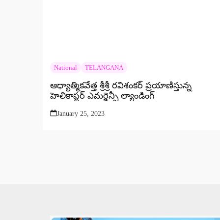
National
TELANGANA
ఆధ్యాత్మికవేత్త శ్రీశ్రీ రవిశంకర్‌ ప్రయాణిస్తున్న
హెలికాప్టర్ ఎమర్జెన్సీ ల్యాండింగ్
January 25, 2023