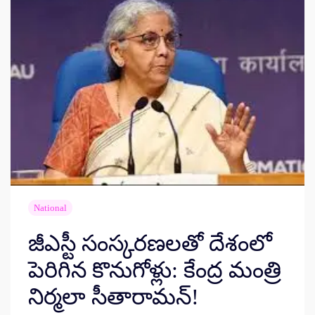
National
జీఎస్టీ సంస్కరణలతో దేశంలో
పెరిగిన కొనుగోళ్లు: కేంద్ర మంత్రి
నిర్మలా సీతారామన్!