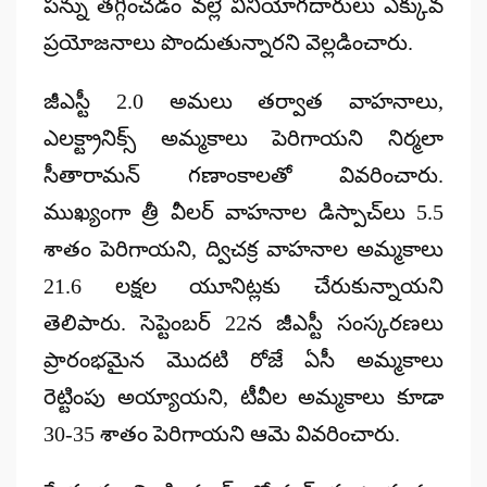
పన్ను తగ్గించడం వల్లే వినియోగదారులు ఎక్కువ
ప్రయోజనాలు పొందుతున్నారని వెల్లడించారు.
జీఎస్టీ 2.0
అమలు తర్వాత వాహనాలు,
ఎలక్ట్రానిక్స్ అమ్మకాలు పెరిగాయని నిర్మలా
సీతారామన్ గణాంకాలతో వివరించారు.
ముఖ్యంగా త్రీ వీలర్ వాహనాల డిస్పాచ్‌లు
5.5
శాతం
పెరిగాయని, ద్విచక్ర వాహనాల అమ్మకాలు
21.6 లక్షల యూనిట్లకు
చేరుకున్నాయని
తెలిపారు. సెప్టెంబర్ 22న జీఎస్టీ సంస్కరణలు
ప్రారంభమైన
మొదటి రోజే
ఏసీ అమ్మకాలు
రెట్టింపు అయ్యాయని, టీవీల అమ్మకాలు కూడా
30-35 శాతం
పెరిగాయని ఆమె వివరించారు.