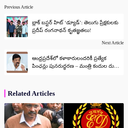
Previous Article
Post
navigation
బ్లాక్ బస్టర్ హిట్ ‘డ్యూడ్’: తెలుగు ప్రేక్షకులకు
ప్రదీప్ రంగనాథన్ కృతజ్ఞతలు!
Next Article
ఆంధ్రప్రదేశ్‌లో కళాకారులందరికీ ప్రత్యేక
పింఛన్లు పునరుద్ధరణ – మంత్రి కందుల దుర్గేశ్
ప్రకటన
Related Articles