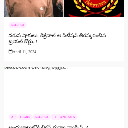
National
వరుస షాకులు, కేజ్రీవాల్ ఆ పిటీషన్ తిరస్కరించిన
ట్రయల్ కోర్టు..!
April 11, 2024
AP
Health
National
TELANGANA
అందుబాటులోకి చికన్‌ గున్యా వ్యాక్సిన్‌..?