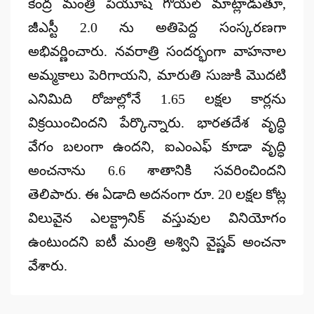
కేంద్ర మంత్రి
పియూష్ గోయల్
మాట్లాడుతూ,
జీఎస్టీ 2.0 ను
అతిపెద్ద సంస్కరణగా
అభివర్ణించారు. నవరాత్రి సందర్భంగా వాహనాల
అమ్మకాలు పెరిగాయని, మారుతి సుజుకి మొదటి
ఎనిమిది రోజుల్లోనే
1.65 లక్షల కార్లను
విక్రయించిందని పేర్కొన్నారు. భారతదేశ వృద్ధి
వేగం బలంగా ఉందని, ఐఎంఎఫ్ కూడా వృద్ధి
అంచనాను
6.6 శాతానికి
సవరించిందని
తెలిపారు. ఈ ఏడాది అదనంగా రూ.
20 లక్షల కోట్ల
విలువైన ఎలక్ట్రానిక్ వస్తువుల వినియోగం
ఉంటుందని ఐటీ మంత్రి
అశ్విని వైష్ణవ్
అంచనా
వేశారు.