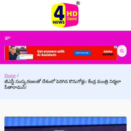
Skip
to
content
Search
for:
Home
జీఎస్టీ సంస్కరణలతో దేశంలో పెరిగిన కొనుగోళ్లు: కేంద్ర మంత్రి నిర్మలా
సీతారామన్!