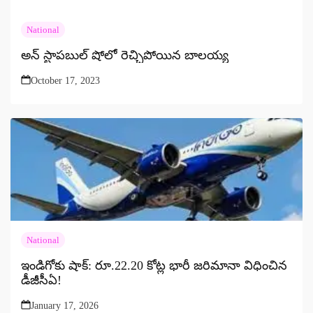
National
అన్ స్టాపబుల్ షోలో రెచ్చిపోయిన బాలయ్య
October 17, 2023
National
ఇండిగోకు షాక్: రూ.22.20 కోట్ల భారీ జరిమానా విధించిన
డీజీసీఏ!
January 17, 2026