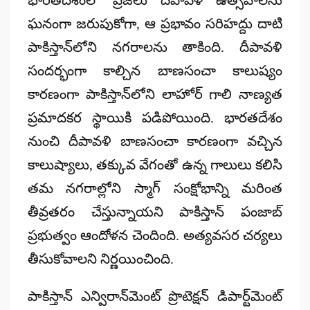
ఘనంగా జరుపుకోగా, ఆ ప్రభావం సరిహద్దు దాటి
పాకిస్తాన్‌లోని నగరాలను తాకింది. దీపావళి
సందర్భంగా కాల్చిన
బాణసంచా కాలుష్యం
కారణంగా పాకిస్తాన్‌లోని
లాహోర్
గాలి నాణ్యత
ప్రమాదకర స్థాయికి పడిపోయింది. భారతదేశం
నుంచి దీపావళి బాణసంచా కారణంగా వచ్చిన
కాలుష్యాలు, తక్కువ వేగంతో ఉన్న గాలులు కలిసి
తమ నగరాల్లోని
స్మాగ్ సంక్షోభాన్ని
మరింత
తీవ్రతరం చేస్తున్నాయని పాకిస్తాన్ పంజాబ్
ప్రభుత్వం ఆందోళన చెందింది. అత్యవసర చర్యలు
తీసుకోవాలని నిర్ణయించింది.
పాకిస్తాన్ ఎన్విరాన్‌మెంట్ ప్రొటెక్షన్ డిపార్ట్‌మెంట్