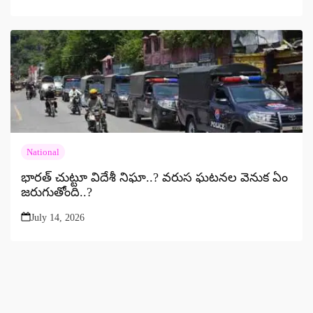
National
భారత్‌ చుట్టూ విదేశీ నిఘా..? వరుస ఘటనల వెనుక ఏం
జరుగుతోంది..?
July 14, 2026