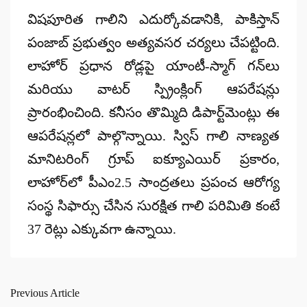
విషపూరిత గాలిని ఎదుర్కోవడానికి, పాకిస్తాన్
పంజాబ్ ప్రభుత్వం అత్యవసర చర్యలు చేపట్టింది.
లాహోర్ ప్రధాన రోడ్లపై
యాంటీ-స్మాగ్ గన్‌లు
మరియు వాటర్ స్ప్రింక్లింగ్
ఆపరేషన్లు
ప్రారంభించింది. కనీసం తొమ్మిది డిపార్ట్‌మెంట్లు ఈ
ఆపరేషన్లలో పాల్గొన్నాయి. స్విస్ గాలి నాణ్యత
మానిటరింగ్ గ్రూప్ ఐక్యూఎయిర్ ప్రకారం,
లాహోర్‌లో పీఎం2.5 సాంద్రతలు ప్రపంచ ఆరోగ్య
సంస్థ సిఫార్సు చేసిన సురక్షిత గాలి పరిమితి కంటే
37 రెట్లు
ఎక్కువగా ఉన్నాయి.
Previous Article
Post