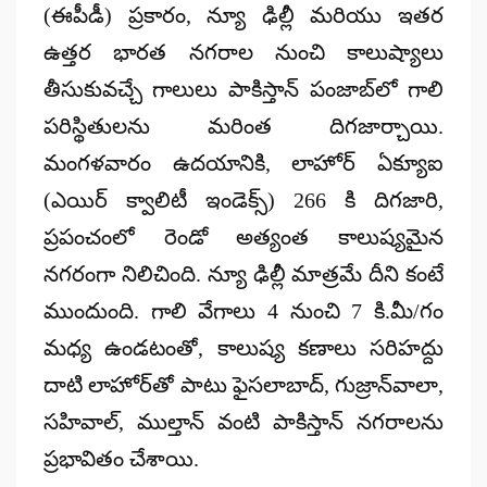
(ఈపీడీ) ప్రకారం, న్యూ ఢిల్లీ మరియు ఇతర
ఉత్తర భారత నగరాల నుంచి కాలుష్యాలు
తీసుకువచ్చే గాలులు పాకిస్తాన్ పంజాబ్‌లో గాలి
పరిస్థితులను మరింత దిగజార్చాయి.
మంగళవారం ఉదయానికి, లాహోర్
ఏక్యూఐ
(ఎయిర్ క్వాలిటీ ఇండెక్స్) 266
కి దిగజారి,
ప్రపంచంలో రెండో అత్యంత కాలుష్యమైన
నగరంగా
నిలిచింది. న్యూ ఢిల్లీ మాత్రమే దీని కంటే
ముందుంది. గాలి వేగాలు 4 నుంచి 7 కి.మీ/గం
మధ్య ఉండటంతో, కాలుష్య కణాలు సరిహద్దు
దాటి లాహోర్‌తో పాటు ఫైసలాబాద్, గుజ్రాన్‌వాలా,
సహివాల్, ముల్తాన్ వంటి పాకిస్తాన్ నగరాలను
ప్రభావితం చేశాయి.