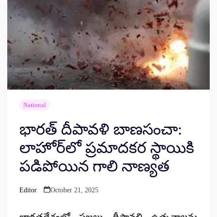
National
భారత్ దీపావళి బాణసంచా:
లాహోర్‌లో ప్రమాదకర స్థాయికి
పడిపోయిన గాలి నాణ్యత
Editor
October 21, 2025
Posted
by
భారతదేశంలో ప్రజలు దీపావళి ఉత్సవాలను