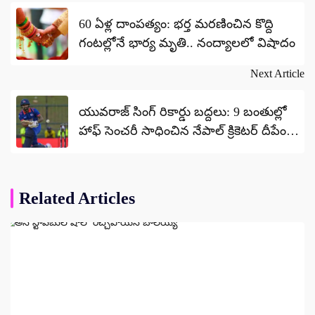
navigation
60 ఏళ్ల దాంపత్యం: భర్త మరణించిన కొద్ది
గంటల్లోనే భార్య మృతి.. నంద్యాలలో విషాదం
Next Article
యువరాజ్ సింగ్ రికార్డు బద్దలు: 9 బంతుల్లో
హాఫ్ సెంచరీ సాధించిన నేపాల్ క్రికెటర్ దీపేంద్ర
సింగ్ ఎయిరీ
Related Articles