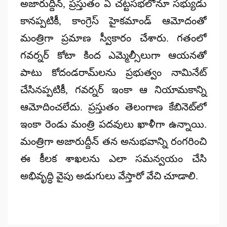
అజారుద్దీన్, ప్రస్తుతం
ఏ చట్టసభలోనూ సభ్యుడు
కానప్పటికీ
, కాంగ్రెస్ హైకమాండ్ ఆమోదంతో
మంత్రిగా ప్రమాణ స్వీకారం చేశారు. గతంలో
గవర్నర్ కోటా కింద ఎమ్మెల్సీలుగా ఆయనతో
పాటు కోదండరామ్‌లను ప్రభుత్వం నామినేట్
చేసినప్పటికీ, గవర్నర్ ఇంకా ఆ నియామకాన్ని
ఆమోదించలేదు. ప్రస్తుతం తెలంగాణ కేబినెట్‌లో
ఇంకా రెండు మంత్రి పదవులు ఖాళీగా ఉన్నాయి.
మంత్రిగా అజారుద్దీన్ తన అనుభవాన్ని రంగరించి
ఈ కీలక శాఖలను ఎలా సమన్వయం చేసి
అభివృద్ధి వైపు అడుగులు వేస్తారో వేచి చూడాలి.