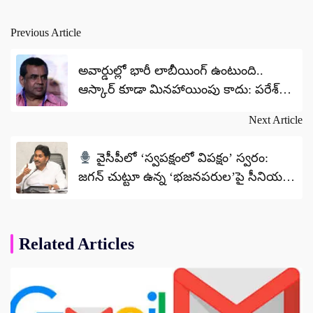
Previous Article
Post
navigation
అవార్డుల్లో భారీ లాబీయింగ్ ఉంటుంది..
ఆస్కార్ కూడా మినహాయింపు కాదు: పరేశ్
రావల్ సంచలన వ్యాఖ్యలు
Next Article
వైసీపీలో ‘స్వపక్షంలో విపక్షం’ స్వరం:
జగన్ చుట్టూ ఉన్న ‘భజనపరుల’పై సీనియర్ల
ఆగ్రహం
Related Articles