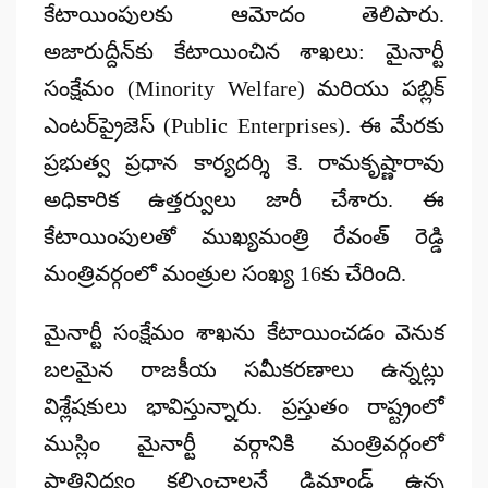
కేటాయింపులకు ఆమోదం తెలిపారు.
అజారుద్దీన్‌కు కేటాయించిన శాఖలు:
మైనార్టీ
సంక్షేమం (Minority Welfare)
మరియు
పబ్లిక్
ఎంటర్‌ప్రైజెస్ (Public Enterprises)
. ఈ మేరకు
ప్రభుత్వ ప్రధాన కార్యదర్శి కె. రామకృష్ణారావు
అధికారిక ఉత్తర్వులు జారీ చేశారు. ఈ
కేటాయింపులతో ముఖ్యమంత్రి రేవంత్ రెడ్డి
మంత్రివర్గంలో మంత్రుల సంఖ్య
16కు
చేరింది.
మైనార్టీ సంక్షేమం శాఖను కేటాయించడం వెనుక
బలమైన
రాజకీయ సమీకరణాలు
ఉన్నట్లు
విశ్లేషకులు భావిస్తున్నారు. ప్రస్తుతం రాష్ట్రంలో
ముస్లిం మైనార్టీ వర్గానికి మంత్రివర్గంలో
ప్రాతినిధ్యం కల్పించాలనే డిమాండ్ ఉన్న