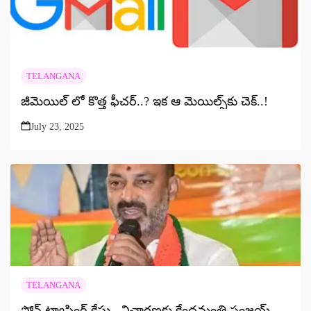
TELANGANA
జీమెయిల్ లో కొత్త ఫీచర్..? ఇక ఆ మెయిల్స్‌కు చెక్..!
July 23, 2025
TELANGANA
ఫోన్ ట్యాపింగ్ కేసు.. విచారణకు కేంద్రమంత్రి సంజయ్..