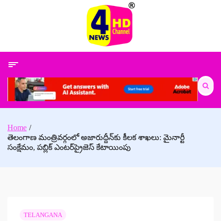
Skip
to
content
Search
for:
Home
తెలంగాణ మంత్రివర్గంలో అజారుద్దీన్‌కు కీలక శాఖలు: మైనార్టీ
సంక్షేమం, పబ్లిక్ ఎంటర్‌ప్రైజెస్ కేటాయింపు
TELANGANA