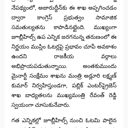
నేపథ్యంలో, అజారుద్దీన్‌కు ఈ శాఖ అప్పగించడం
ద్వారా కాంగ్రెస్ ప్రభుత్వం
సామాజిక
సమతుల్యతను
కాపాడినట్లైంది. ముఖ్యంగా
జూబ్లీహిల్స్ ఉప ఎన్నిక
జరగనున్న తరుణంలో ఈ
నిర్ణయం ముస్లిం ఓటర్లపై ప్రభావం చూపే అవకాశం
ఉందని రాజకీయ వర్గాలు
అభిప్రాయపడుతున్నాయి. అంతకుముందు
మైనార్టీ సంక్షేమం శాఖను మంత్రి అడ్లూరి లక్ష్మణ్
కుమార్ నిర్వహిస్తుండగా, పబ్లిక్ ఎంటర్‌ప్రైజెస్‌
శాఖ బాధ్యతలను ముఖ్యమంత్రి రేవంత్ రెడ్డి
స్వయంగా చూసుకునేవారు.
గత ఎన్నికల్లో జూబ్లీహిల్స్ నుంచి ఓటమి పాలైన