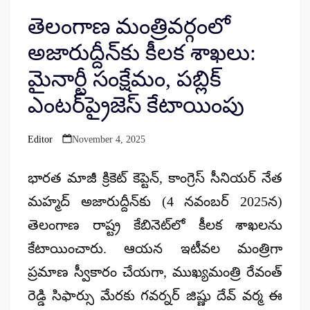
తెలంగాణ మంత్రివర్గంలో
అజారుద్దీన్‌కు కీలక శాఖలు:
మైనార్టీ సంక్షేమం, పబ్లిక్
ఎంటర్‌ప్రైజెస్ కేటాయింపు
Editor
November 4, 2025
Posted
by
భారత మాజీ క్రికెట్ కెప్టెన్, కాంగ్రెస్ సీనియర్ నేత
మహ్మద్ అజారుద్దీన్‌కు
(4 నవంబర్ 2025న)
తెలంగాణ రాష్ట్ర కేబినెట్‌లో కీలక శాఖలను
కేటాయించారు. ఆయన ఇటీవల మంత్రిగా
ప్రమాణ స్వీకారం చేయగా, ముఖ్యమంత్రి రేవంత్
రెడ్డి సిఫార్సు మేరకు గవర్నర్ జిష్ణు దేవ్ వర్మ ఈ