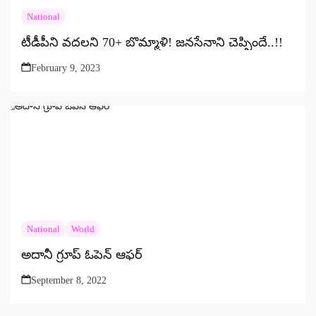
National
టీడీపీని వదలని 70+ బొమ్మాళి! జనసేనాని చెప్పిందే..!!
February 9, 2023
National
World
అదానీ గ్రూప్‌ ఓపెన్‌ ఆఫర్‌
September 8, 2022