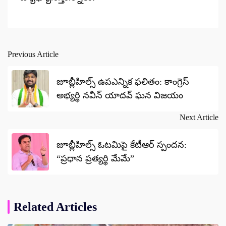
Previous Article
Post
navigation
జూబ్లీహిల్స్ ఉపఎన్నిక ఫలితం: కాంగ్రెస్
అభ్యర్థి నవీన్ యాదవ్ ఘన విజయం
Next Article
జూబ్లీహిల్స్ ఓటమిపై కేటీఆర్ స్పందన:
“ప్రధాన ప్రత్యర్థి మేమే”
Related Articles