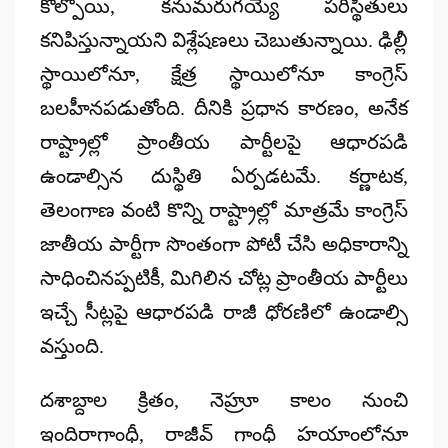
కోల్పోయి, కనుమరుగయ్యే పరిస్థితులు
కనిపిస్తున్నాయని విశ్లేషణలు చెబుతున్నాయి. ఢిల్లీ
స్థాయిలోనూ, క్షేత్ర స్థాయిలోనూ కాంగ్రెస్
బలహీనపడుతోంది. దీనికి ప్రధాన కారణం, అనేక
రాష్ట్రాల్లో
ప్రాంతీయ పార్టీలపై ఆధారపడి
ఉండాల్సిన దుస్థితి ఏర్పడటమే. కర్ణాటక,
తెలంగాణ వంటి కొన్ని రాష్ట్రాల్లో మాత్రమే కాంగ్రెస్
జాతీయ పార్టీగా సొంతంగా పోటీ చేసి అధికారాన్ని
సాధించినప్పటికీ, మిగిలిన చోట్ల ప్రాంతీయ పార్టీలు
ఇచ్చే సీట్లపై ఆధారపడి రాజీ ధోరణిలో ఉండాల్సి
వస్తుంది.
దశాబ్దాల క్రితం, నెహ్రూ కాలం నుంచి
ఇందిరాగాంధీ, రాజీవ్ గాంధీ హయాంలోనూ