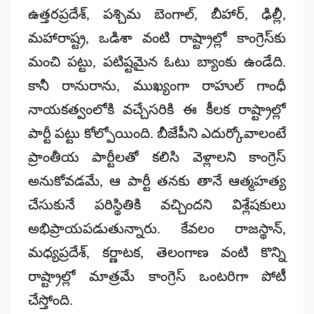
ఉత్తరప్రదేశ్, పశ్చిమ బెంగాల్, బీహార్, ఢిల్లీ,
మహారాష్ట్ర, ఒడిశా వంటి రాష్ట్రాల్లో కాంగ్రెస్‌కు
మంచి పట్టు, పటిష్టమైన ఓటు బ్యాంకు ఉండేది.
కానీ రానురాను, ముఖ్యంగా రాహుల్ గాంధీ
నాయకత్వంలోకి వచ్చేసరికి ఈ కీలక రాష్ట్రాల్లో
పార్టీ పట్టు కోల్పోయింది. బీజేపీని ఎదుర్కోవాలంటే
ప్రాంతీయ పార్టీలతో కలిసి వెళ్లాలని కాంగ్రెస్
అనుకోవడమే, ఆ పార్టీ తనకు తానే ఆత్మహత్య
చేసుకునే పరిస్థితికి వచ్చిందని విశ్లేషకులు
అభిప్రాయపడుతున్నారు. కేవలం రాజస్థాన్,
మధ్యప్రదేశ్, కర్ణాటక, తెలంగాణ వంటి కొన్ని
రాష్ట్రాల్లో మాత్రమే కాంగ్రెస్ ఒంటరిగా పోటీ
చేస్తోంది.