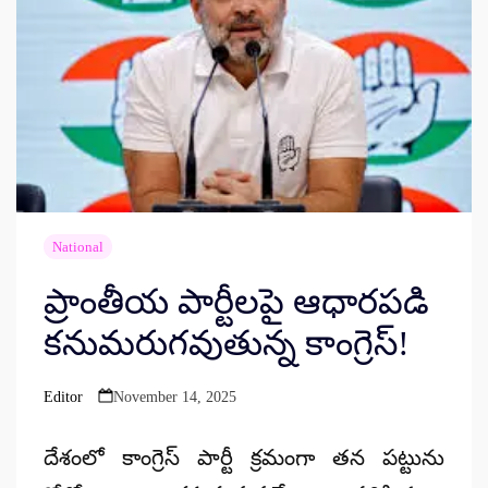
National
ప్రాంతీయ పార్టీలపై ఆధారపడి
కనుమరుగవుతున్న కాంగ్రెస్!
Editor
November 14, 2025
Posted
by
దేశంలో కాంగ్రెస్ పార్టీ క్రమంగా తన పట్టును