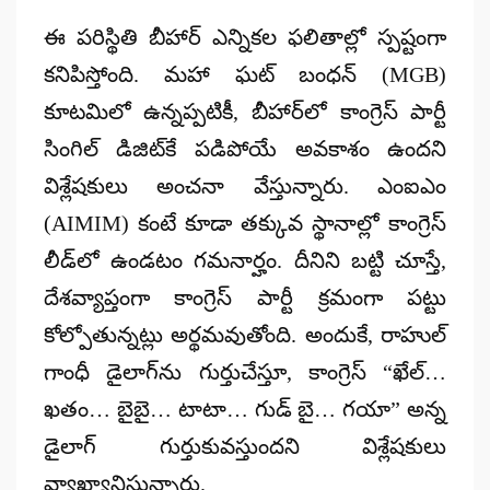
ఈ పరిస్థితి బీహార్ ఎన్నికల ఫలితాల్లో స్పష్టంగా
కనిపిస్తోంది. మహా ఘట్ బంధన్ (MGB)
కూటమిలో ఉన్నప్పటికీ, బీహార్‌లో కాంగ్రెస్ పార్టీ
సింగిల్ డిజిట్‌కే పడిపోయే అవకాశం ఉందని
విశ్లేషకులు అంచనా వేస్తున్నారు. ఎంఐఎం
(AIMIM) కంటే కూడా తక్కువ స్థానాల్లో కాంగ్రెస్
లీడ్‌లో ఉండటం గమనార్హం. దీనిని బట్టి చూస్తే,
దేశవ్యాప్తంగా కాంగ్రెస్ పార్టీ క్రమంగా పట్టు
కోల్పోతున్నట్లు అర్థమవుతోంది. అందుకే, రాహుల్
గాంధీ డైలాగ్‌ను గుర్తుచేస్తూ, కాంగ్రెస్ “ఖేల్…
ఖతం… బైబై… టాటా… గుడ్ బై… గయా” అన్న
డైలాగ్ గుర్తుకువస్తుందని విశ్లేషకులు
వ్యాఖ్యానిస్తున్నారు.