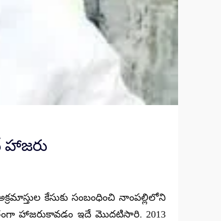
న్ హాజరు
క్రమాస్తుల కేసుకు సంబంధించి నాంపల్లిలోని
గతంగా హాజరుకావడం ఇదే మొదటిసారి. 2013