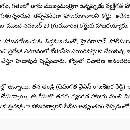
న్న జగన్, గతంలో తాను ముఖ్యమంత్రిగా ఉన్నప్పుడు వ్యక్తి
జరుగుతున్నందున తప్పనిసరిగా హాజరుకావాలని కోర్టు ఆదేశ
రోజు ముందే
నవంబర్ 20 (గురువారం)
కోర్టుకు హాజరయ్యారు.
ు హాజరయ్యేందుకు సిద్ధమవడంతో, హైదరాబాద్ పోలీసులు నాం
ి ప్రత్యేక విమానంలో బేగంపేట ఎయిర్‌పోర్టుకు చేరుకున్న జగ
దాలు చేస్తూ హడావుడి సృష్టించారు. కోర్టులో విచారణ అన
లో ఉన్నాయి. తన తండ్రి (దివంగత వైఎస్ రాజశేఖర రెడ్డి) అధికార
ు చేస్తున్నాయి. ఈ కేసులో తనకు వ్యక్తిగత హాజరు నుంచి మ
న ప్రత్యక్షంగా హాజరవ్వాలని సీబీఐ అభ్యంతరం చెప్పడంతో క