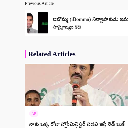
Previous Article
Post
navigation
ఐబొమ్మ (iBomma) నిర్వాహకుడు ఇమ్మడి
సామ్రాజ్యం కథ
Related Articles
AP
నాకు ఒక్క రోజు హోంమినిస్టర్ పదవి ఇస్తే రెడ్ బుక్