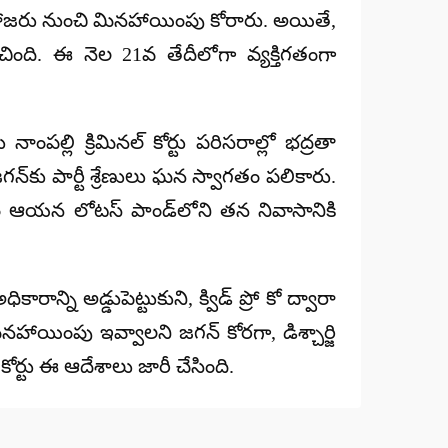
గత హాజరు నుంచి మినహాయింపు కోరారు. అయితే,
ించింది. ఈ నెల
21వ తేదీలోగా
వ్యక్తిగతంగా
పల్లి క్రిమినల్ కోర్టు పరిసరాల్లో
భద్రతా
న్‌కు పార్టీ శ్రేణులు ఘన స్వాగతం పలికారు.
ంతరం ఆయన లోటస్ పాండ్‌లోని తన నివాసానికి
ాన్ని అడ్డుపెట్టుకుని, క్విడ్ ప్రో కో ద్వారా
ినహాయింపు ఇవ్వాలని జగన్ కోరగా, డిశ్చార్జి
ోర్టు ఈ ఆదేశాలు జారీ చేసింది.