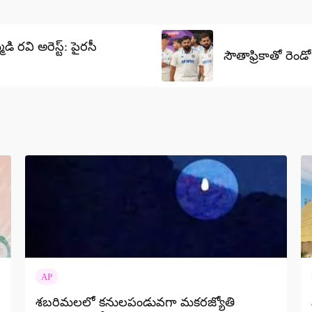
 రవి అరెస్ట్: పైరసీ
సౌతాఫ్రికాతో రెండ
AP
శబరిమలలో కనులపండువగా మకరజ్యోతి