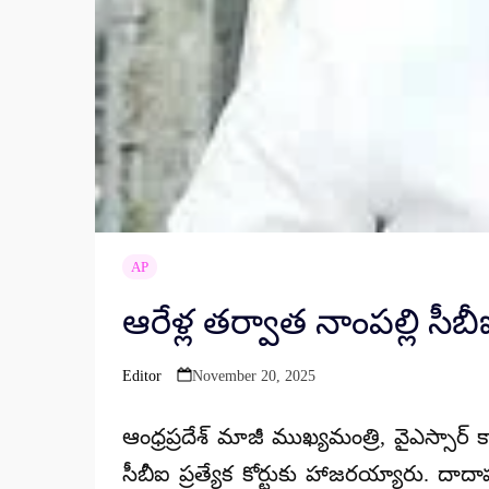
AP
ఆరేళ్ల తర్వాత నాంపల్లి సీ
Editor
November 20, 2025
Posted
by
ఆంధ్రప్రదేశ్ మాజీ ముఖ్యమంత్రి, వైఎస్సార్ కాం
సీబీఐ ప్రత్యేక కోర్టుకు
హాజరయ్యారు. దాద