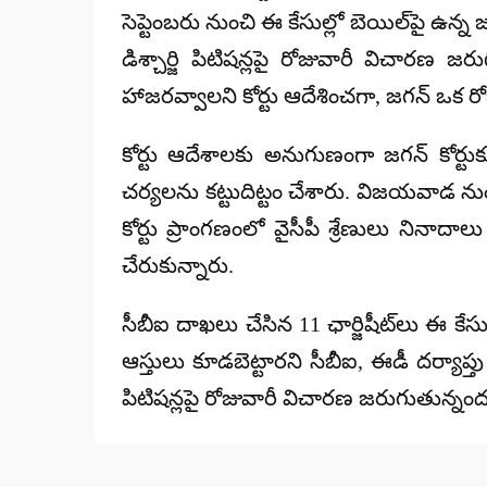
సెప్టెంబరు నుంచి ఈ కేసుల్లో బెయిల్‌పై ఉ
డిశ్చార్జి పిటిషన్లపై రోజువారీ విచారణ 
హాజరవ్వాలని కోర్టు ఆదేశించగా, జగన్ ఒక 
కోర్టు ఆదేశాలకు అనుగుణంగా జగన్ కోర్టుక
చర్యలను
కట్టుదిట్టం చేశారు. విజయవాడ నుంచ
కోర్టు ప్రాంగణంలో వైసీపీ శ్రేణులు నినా
చేరుకున్నారు.
సీబీఐ దాఖలు చేసిన
11 ఛార్జిషీట్‌లు
ఈ కేసుల్
ఆస్తులు కూడబెట్టారని సీబీఐ, ఈడీ దర్యాప్త
పిటిషన్లపై రోజువారీ విచారణ జరుగుతున్నందు