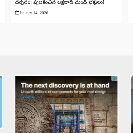
దర్శనం: పులకించిన లక్షలాది మంది భక్తులు!
January 14, 2026