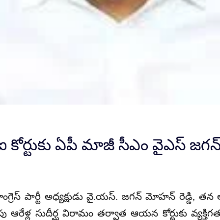
బీఐ కోర్టుకు ఏపీ మాజీ సీఎం వైఎస్ జగ
గ్రెస్ పార్టీ అధ్యక్షుడు
వై.యస్. జగన్‌ మోహన్ రెడ్డి
, తన అ
ాపు
ఆరేళ్ల సుదీర్ఘ విరామం
తర్వాత ఆయన కోర్టుకు వ్యక్తి