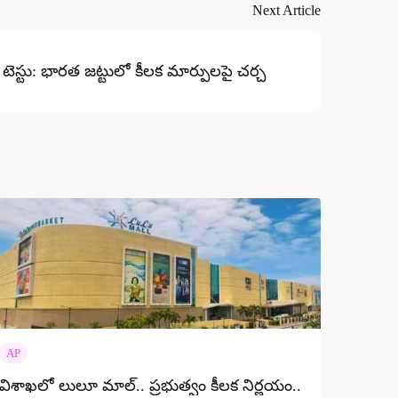
Next Article
ో టెస్టు: భారత జట్టులో కీలక మార్పులపై చర్చ
AP
విశాఖలో లులూ మాల్.. ప్రభుత్వం కీలక నిర్ణయం..