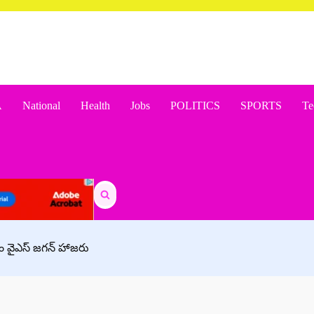
A
National
Health
Jobs
POLITICS
SPORTS
Te
Search
for:
ీఎం వైఎస్ జగన్ హాజరు