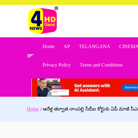
Skip
to
content
Home
AP
TELANGANA
CINEM
Privacy Policy
Terms and Conditions
Home
ఆరేళ్ల తర్వాత నాంపల్లి సీబీఐ కోర్టుకు ఏపీ మాజీ స