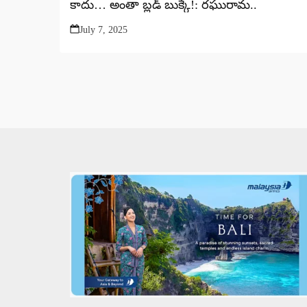
కాదు… అంతా బ్లడ్ బుక్కే!: రఘురామ..
July 7, 2025