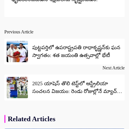
Previous Article
Post
navigation
పుట్టపర్తిలో ఉపరాష్ట్రపతి రాధాకృష్ణన్‌కు ఘన
స్వాగతం: శత జయంతి ఉత్సవాల్లో భేటీ
Next Article
2025 యాషెస్ తొలి టెస్ట్‌లో ఆస్ట్రేలియా
సంచలన విజయం: రెండు రోజుల్లోనే మ్యాచ్
ఖతం!
Related Articles