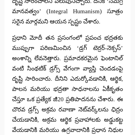
దృష్టి సారించాలని పిలుపునిచ్చారు. దీనికి
‘సమగ్ర
మానవత్వం’ (Integral Humanism)
సూత్రం
సరైన మార్గమని ఆయన స్పష్టం చేశారు.
ప్రధాని మోదీ తన ప్రసంగంలో ప్రపంచ భద్రతకు
ముప్పుగా పరిణమించిన
‘డ్రగ్ టెర్రర్-నెక్సస్‌’
అంశాన్ని లేవనెత్తారు. ప్రమాదకరమైన
ఫెంటానిల్
వంటి సింథటిక్ డ్రగ్స్ వేగంగా వ్యాప్తి చెందడంపై
దృష్టి సారించారు. దీనిని ఎదుర్కోవడానికి, ఆర్థిక,
పాలన మరియు భద్రతా సాధనాలను ఏకీకృతం
చేస్తూ ఒక ప్రత్యేక
జీ20 ప్రతిపాదనను
చేశారు. ఈ
చొరవ డ్రగ్స్ అక్రమ రవాణా నెట్‌వర్క్‌లను ఛిద్రం
చేయడానికి, అక్రమ ఆర్థిక ప్రవాహాలకు అడ్డుకట్ట
వేయడానికి మరియు
ఉగ్రవాదానికి ప్రధాన నిధుల