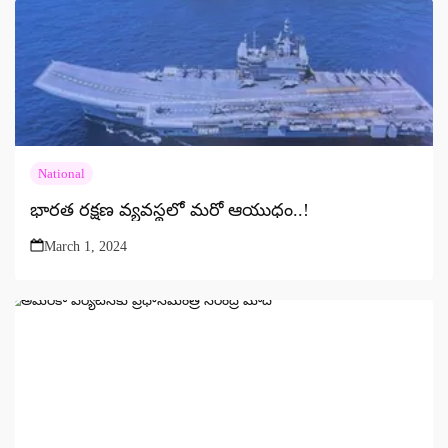
National
భారత రక్షణ వ్యవస్థలో మరో ఆయుధం..!
March 1, 2024