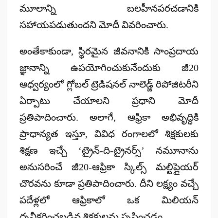
మూలాన్ని బలహీనపరచడానికి
సహాయపడుతుందని మోదీ వివరించారు.
అంతేకాకుండా, స్థిరమైన జీవనానికి సాంప్రదాయ
జ్ఞానాన్ని ఉపయోగించుకునేందుకు జీ20
ఆధ్వర్యంలో
గ్లోబల్ ట్రెడిషనల్ నాలెడ్జ్ రిపోజిటరీ
ని
ఏర్పాటు చేయాలని ప్రధాని మోదీ
ప్రతిపాదించారు. అలాగే, ఆఫ్రికా అభివృద్ధికి
ప్రాధాన్యత ఇస్తూ, వివిధ రంగాలలో శిక్షకులకు
శిక్షణ ఇచ్చే
‘ట్రైన్-ది-ట్రైనర్స్’
నమూనాను
అనుసరించే
జీ20-ఆఫ్రికా స్కిల్స్ మల్టిప్లైయర్
చొరవను కూడా ప్రతిపాదించారు. దీని లక్ష్యం వచ్చే
పదేళ్లలో ఆఫ్రికాలో ఒక మిలియన్
ధృవీకరించబడిన శిక్షకులను సృష్టించడం.