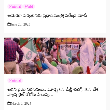
National
World
అమెరికా పర్యటనకు ప్రధానమంత్రి నరేంద్ర మోదీ
June 20, 2023
National
ఆగని రైతు నిరసనలు.. మార్చి 6న ఢిల్లీ చలో, 10న దేశ
వ్యాప్త రైల్ రోకోకు పిలుపు ..
March 3, 2024