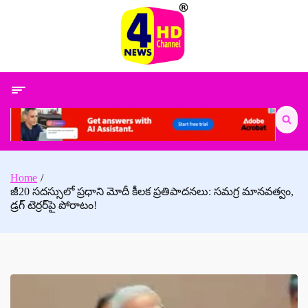
Skip
to
content
Search
for:
Home
జీ20 సదస్సులో ప్రధాని మోదీ కీలక ప్రతిపాదనలు: సమగ్ర మానవత్వం,
డ్రగ్ టెర్రర్‌పై పోరాటం!