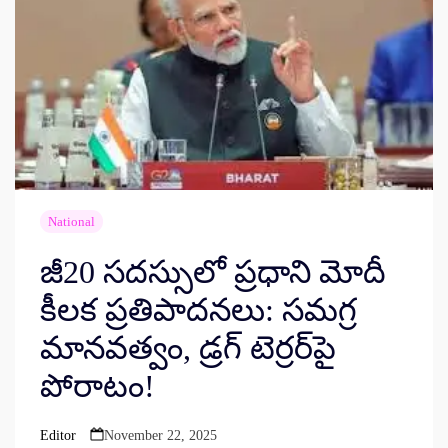
National
జీ20 సదస్సులో ప్రధాని మోదీ
కీలక ప్రతిపాదనలు: సమగ్ర
మానవత్వం, డ్రగ్ టెర్రర్‌పై
పోరాటం!
Editor
November 22, 2025
Posted