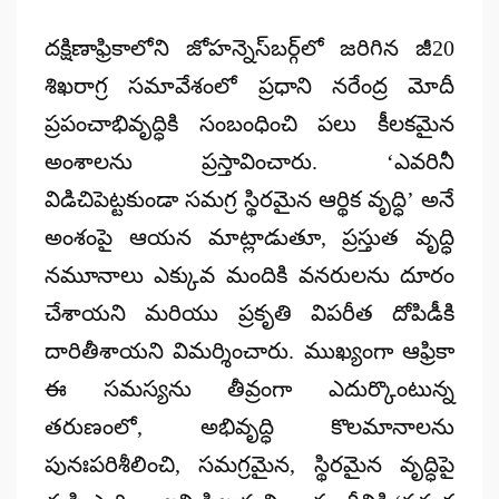
by
దక్షిణాఫ్రికాలోని జోహన్నెస్‌బర్గ్‌లో జరిగిన జీ20
శిఖరాగ్ర సమావేశంలో ప్రధాని నరేంద్ర మోదీ
ప్రపంచాభివృద్ధికి సంబంధించి పలు కీలకమైన
అంశాలను ప్రస్తావించారు.
‘ఎవరినీ
విడిచిపెట్టకుండా సమగ్ర స్థిరమైన ఆర్థిక వృద్ధి’
అనే
అంశంపై ఆయన మాట్లాడుతూ, ప్రస్తుత వృద్ధి
నమూనాలు ఎక్కువ మందికి వనరులను దూరం
చేశాయని మరియు ప్రకృతి విపరీత దోపిడీకి
దారితీశాయని విమర్శించారు. ముఖ్యంగా ఆఫ్రికా
ఈ సమస్యను తీవ్రంగా ఎదుర్కొంటున్న
తరుణంలో, అభివృద్ధి కొలమానాలను
పునఃపరిశీలించి,
సమగ్రమైన, స్థిరమైన వృద్ధిపై