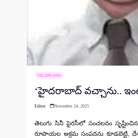
TELANGANA
‘హైదరాబాద్ వచ్చాను.. ఇంటి
Editor
November 24, 2025
Posted
by
తెలుగు సినీ పైరసీలో సంచలనం సృష్టించ
రూపాయల అక్రమ సంపదను కూడబెట్టి, దేశ వి