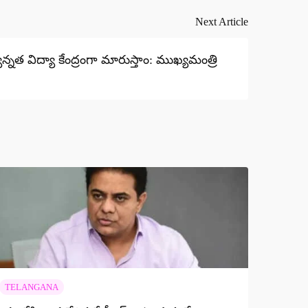
Next Article
్నత విద్యా కేంద్రంగా మారుస్తాం: ముఖ్యమంత్రి
TELANGANA