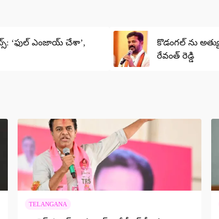
ట్స్: ‘ఫుల్ ఎంజాయ్ చేశా’,
కొడంగల్ ను అత్యున
రేవంత్ రెడ్డి
TELANGANA