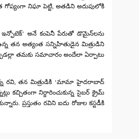
ప్యంగా నిఘా పెట్టి, అతడిని అదుపులోకి
న్ఫోటెక్’ అనే కంపెనీ పేరుతో డొమైన్‌లను
లో ఉన్న తన అత్యంత
సన్నిహితుడైన మిత్రుడిని
చినప్పుడల్లా తమకు సమాచారం అందేలా ఏర్పాటు
్న రవి, తన మిత్రుడికి
‘మామా హైదరాబాద్
కచ్చితంగా నిర్ధారించుకున్న సైబర్ క్రైమ్
నారు. ప్రస్తుతం రవిని ఐదు రోజుల కస్టడీకి