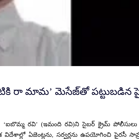
కి రా మామ’ మెసేజ్‌తో పట్టుబడిన పైర
ిన
‘ఐబొమ్మ రవి’
(ఇమంది రవి)ని సైబర్ క్రైమ్ పోలీసులు చ
దేశాల్లో ఏజెంట్లను, సర్వర్లను ఉపయోగించి పైరసీ సామ్