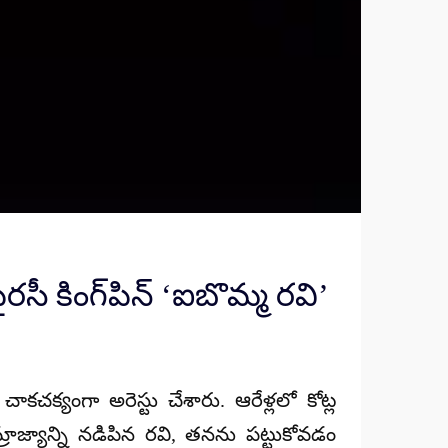
సీ కింగ్‌పిన్ ‘ఐబొమ్మ రవి’
ాకచక్యంగా అరెస్టు చేశారు. ఆరేళ్లలో కోట్ల
రాజ్యాన్ని నడిపిన రవి, తనను పట్టుకోవడం