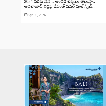
2034 వరకు నేనే .. అందరి లెక్కలు తేలుస్తా..
ఆదిలాబాద్ గడ్డపై రేవంత్ పవర్ ఫుల్ స్పీచ్..
April 6, 2026