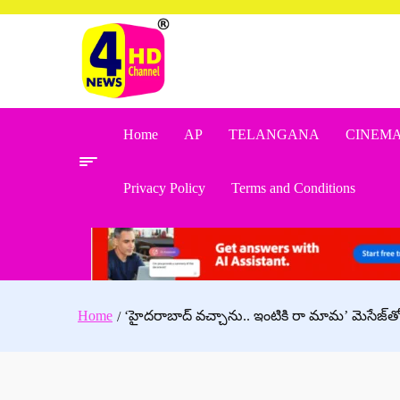
Skip
to
content
Home
AP
TELANGANA
CINEM
Privacy Policy
Terms and Conditions
Home
‘హైదరాబాద్ వచ్చాను.. ఇంటికి రా మామ’ మెసేజ్‌తో ప