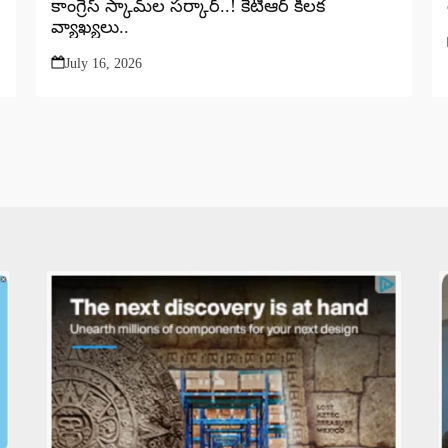
కాంగ్రెస్ స్కామ్‌ల సర్కార్..! కేటీఆర్ కీలక
వ్యాఖ్యలు..
July 16, 2026