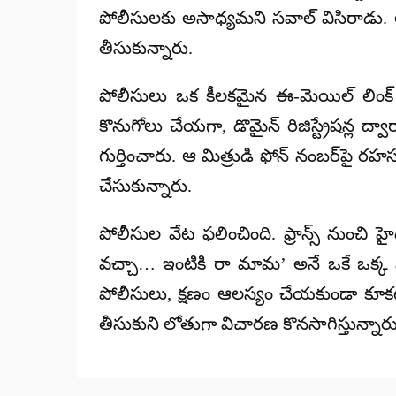
పోలీసులకు అసాధ్యమని
సవాల్ విసిరాడు
.
తీసుకున్నారు.
పోలీసులు ఒక కీలకమైన
ఈ-మెయిల్ లింక్
కొనుగోలు చేయగా, డొమైన్ రిజిస్ట్రేషన్ల
గుర్తించారు. ఆ మిత్రుడి ఫోన్ నంబర్‌పై ర
చేసుకున్నారు.
పోలీసుల వేట ఫలించింది. ఫ్రాన్స్ నుంచి హ
వచ్చా… ఇంటికి రా మామ’
అనే ఒకే ఒక్క మ
పోలీసులు, క్షణం ఆలస్యం చేయకుండా కూకట్‌ప
తీసుకుని లోతుగా విచారణ కొనసాగిస్తున్నారు