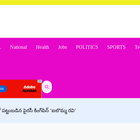
A
National
Health
Jobs
POLITICS
SPORTS
Te
Search
for:
ట్టుబడిన పైరసీ కింగ్‌పిన్ ‘ఐబొమ్మ రవి’