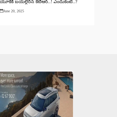
యూకేకి బయల్దేరిన కేటీఆర్..! ఎందుకంటే..?
June 20, 2025