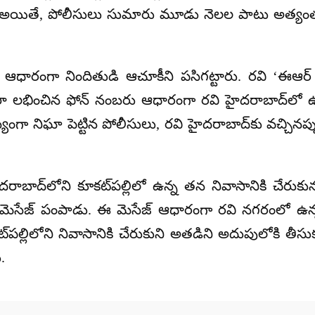
 అయితే, పోలీసులు సుమారు మూడు నెలల పాటు అత్యంత గో
ఆధారంగా నిందితుడి ఆచూకీని పసిగట్టారు. రవి ‘ఈఆర్ ఇ
 ద్వారా లభించిన ఫోన్ నంబరు ఆధారంగా రవి హైదరాబాద్‌
హస్యంగా నిఘా పెట్టిన పోలీసులు, రవి హైదరాబాద్‌కు వచ్
ైదరాబాద్‌లోని కూకట్‌పల్లిలో ఉన్న తన నివాసానికి చేరుకున
ెసేజ్ పంపాడు. ఈ మెసేజ్ ఆధారంగా రవి నగరంలో ఉన్నట్లు 
ల్లిలోని నివాసానికి చేరుకుని అతడిని అదుపులోకి తీసుకున్
.