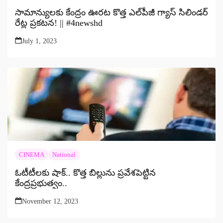
సామాన్యులకు కేంద్రం ఊరట కొత్త ఎల్‌పీజీ గ్యాస్ సిలిండర్
రేట్ల ప్రకటన! || #4newshd
July 1, 2023
CINEMA
National
ఓటీటీలకు షాక్.. కొత్త బిల్లును ప్రవేశపెట్టిన
కేంద్రప్రభుత్వం..
November 12, 2023