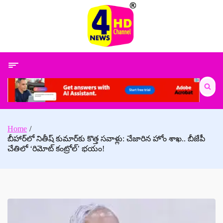
Skip
to
content
Search
for:
Home
బీహార్‌లో నితీష్ కుమార్‌కు కొత్త సవాళ్లు: చేజారిన హోం శాఖ.. బీజేపీ
చేతిలో ‘రిమోట్ కంట్రోల్’ భయం!