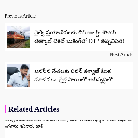
Previous Article
Post
navigation
రైల్వే ప్రయాణికులకు బిగ్ అలర్ట్: కౌంటర్
తత్కాల్ టికెట్ బుకింగ్‌లో OTP తప్పనిసరి!
Next Article
జనసేన నేతలకు పవన్ కళ్యాణ్ కీలక
సూచనలు: క్షేత్ర స్థాయిలో అభివృద్ధిలో
భాగస్వామ్యం కావాలని పిలుపు!
Related Articles