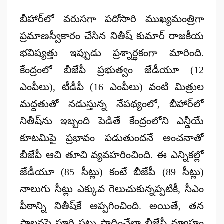
by
బీహార్‌లో వరుసగా పదోసారి ముఖ్యమంత్రిగా
ప్రమాణస్వీకారం చేసిన నితీష్ కుమార్ రాజకీయ
భవిష్యత్తు ఇప్పుడు ప్రశ్నార్థకంగా మారింది.
కేంద్రంలో బీజేపీ ప్రభుత్వం జేడీయూ (12
ఎంపీలు), టీడీపీ (16 ఎంపీలు) వంటి మిత్రుల
మద్దతుతో నడుస్తున్న నేపథ్యంలో, బీహార్‌లో
నితీష్‌ను ఇబ్బంది పెడితే కేంద్రంలోని ఎన్డీయే
కూటమిపై ప్రభావం పడుతుందనే అంచనాతో
బీజేపీ ఆచి తూచి వ్యవహరించింది. ఈ ఎన్నికల్లో
జేడీయూ (85 సీట్లు) కంటే బీజేపీ (89 సీట్లు)
నాలుగు సీట్లు ఎక్కువ గెలుచుకున్నప్పటికీ, సీఎం
పీఠాన్ని నితీష్‌కే అప్పగించింది. అయితే, తన
పాలనపై పూర్తి పట్టు సాధించేలా బీజేపీ వ్యూహం