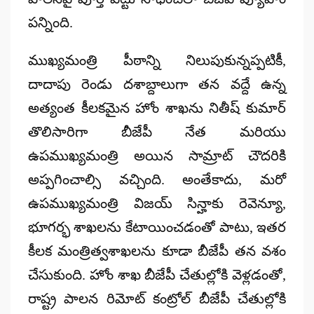
పన్నింది.
ముఖ్యమంత్రి పీఠాన్ని నిలుపుకున్నప్పటికీ,
దాదాపు రెండు దశాబ్దాలుగా తన వద్దే ఉన్న
అత్యంత కీలకమైన
హోం శాఖ
ను నితీష్ కుమార్
తొలిసారిగా బీజేపీ నేత మరియు
ఉపముఖ్యమంత్రి అయిన
సామ్రాట్ చౌదరికి
అప్పగించాల్సి వచ్చింది. అంతేకాదు, మరో
ఉపముఖ్యమంత్రి
విజయ్ సిన్హాకు
రెవెన్యూ,
భూగర్భ శాఖలను కేటాయించడంతో పాటు, ఇతర
కీలక మంత్రిత్వశాఖలను కూడా బీజేపీ తన వశం
చేసుకుంది. హోం శాఖ బీజేపీ చేతుల్లోకి వెళ్లడంతో,
రాష్ట్ర పాలన రిమోట్ కంట్రోల్ బీజేపీ చేతుల్లోకి