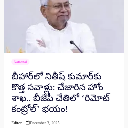
National
బీహార్‌లో నితీష్ కుమార్‌కు
కొత్త సవాళ్లు: చేజారిన హోం
శాఖ.. బీజేపీ చేతిలో ‘రిమోట్
కంట్రోల్’ భయం!
Editor
December 3, 2025
Posted