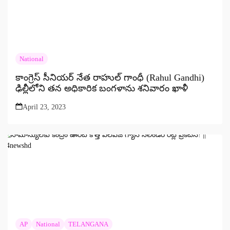
National
కాంగ్రెస్ సీనియర్ నేత రాహుల్ గాంధీ (Rahul Gandhi)
ఢిల్లీలోని తన అధికారిక బంగళాను శనివారం ఖాళీ
April 23, 2023
AP
National
TELANGANA