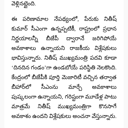
వెళ్లినట్లైంది.
ఈ పరిణామాల నేపథ్యంలో, పేరుకు నితీష్
కుమార్ సీఎంగా ఉన్నప్పటికీ, రాష్ట్రంలో ప్రధాన
నిర్ణయాలన్నీ బీజేపీ ద్వారానే జరిగిపోయే
అవకాశాలు ఉన్నాయని రాజకీయ విశ్లేషకులు
భావిస్తున్నారు. నితీష్ ముఖ్యమంత్రి పదవి కూడా
‘దినదిన గండం’గా ఉండబోయే పరిస్థితి నెలకొంది.
కేంద్రంలో బీజేపీకి పూర్తి మెజారిటీ వచ్చిన తర్వాత
బీహార్‌లో సీఎంను మార్చే అవకాశాలు
పుష్కలంగా ఉన్నాయని, గరిష్టంగా మూడేళ్ల పాటు
మాత్రమే నితీష్ ముఖ్యమంత్రిగా కొనసాగే
అవకాశం ఉందని విశ్లేషకులు అంచనా వేస్తున్నారు.