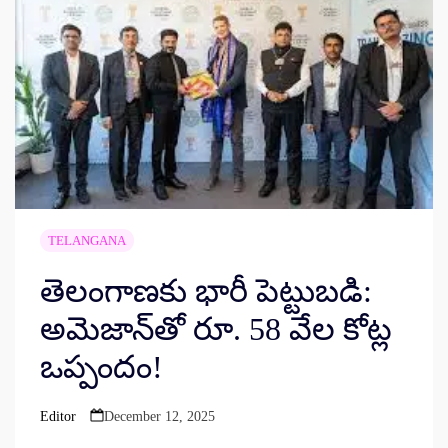
TELANGANA
తెలంగాణకు భారీ పెట్టుబడి:
అమెజాన్‌తో రూ. 58 వేల కోట్ల
ఒప్పందం!
Editor
December 12, 2025
Posted
by