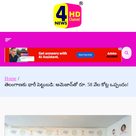
Skip
to
content
Search
for:
Home
తెలంగాణకు భారీ పెట్టుబడి: అమెజాన్‌తో రూ. 58 వేల కోట్ల ఒప్పందం!