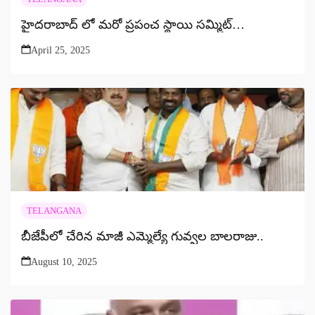
హైదరాబాద్ లో మరో ప్రపంచ స్థాయి సమ్మిట్…
April 25, 2025
TELANGANA
బీజేపీలో చేరిన మాజీ ఎమ్మెల్యే గువ్వల బాలరాజు..
August 10, 2025