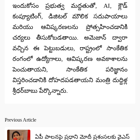
ఇందుకోసం ప్రభుత్వ మద్దతుతో, AI, క్లౌడ్
కంప్యూటింగ్, డిజిటల్ మౌలిక సదుపాయాలు
మరియు ఆవిష్కరణలను ప్రోత్సహించడానికి
చర్యలు తీసుకోబడతాయి. అమెజాన్ ద్వారా
వచ్చిన ఈ పెట్టుబడులు, రాష్ట్రంలో
సాంకేతిక
రంగంలో ఉద్యోగాలు
, ఆవిష్కరణ అవకాశాలను
పెంచుతాయని, సాంకేతిక పరిజ్ఞానం
విస్తరించడానికి దోహదపడతాయని మంత్రి దుద్దిళ్ల
శ్రీధర్‌బాబు పేర్కొన్నారు.
Previous Article
Post
navigation
ఏపీ పాలనపై ప్రధాని మోదీ ప్రశంసలకు వైఎస్‌