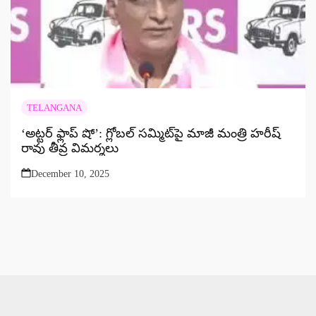
TELANGANA
‘అట్టర్ ఫ్లాప్ షో’: గ్లోబల్ సమ్మిట్‌పై మాజీ మంత్రి హరీష్
రావు తీవ్ర విమర్శలు
December 10, 2025