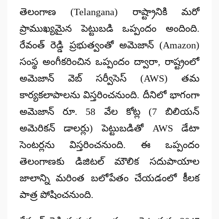
తెలంగాణ (Telangana) రాష్ట్రానికి మరో
ప్రాముఖ్యమైన పెట్టుబడి ఒప్పందం అందింది.
రేవంత్ రెడ్డి ప్రభుత్వంతో
అమెజాన్ (Amazon)
సంస్థ అంగీకరించిన ఒప్పందం ద్వారా, రాష్ట్రంలో
అమెజాన్ వెబ్ సర్వీసెస్ (AWS)
తమ
కార్యకలాపాలను విస్తరించనుంది. దీనిలో భాగంగా
అమెజాన్
రూ. 58 వేల కోట్ల (7 బిలియన్
అమెరికన్ డాలర్లు) పెట్టుబడితో
AWS డేటా
సెంటర్లను విస్తరించనుంది. ఈ ఒప్పందం
తెలంగాణకు డిజిటల్ మౌలిక సదుపాయాల
జాలాన్ని మరింత బలోపేతం చేయడంలో కీలక
పాత్ర పోషించనుంది.