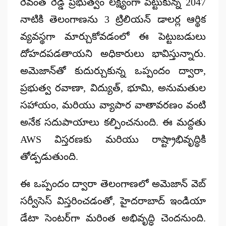
రేవంత్ రెడ్డి ప్రభుత్వం లక్ష్యంగా పెట్టుకున్న
2047
నాటికి తెలంగాణను 3 ట్రిలియన్ డాలర్ల ఆర్థిక
వ్యవస్థగా
మార్చుకోవడంలో ఈ పెట్టుబడులు
దోహదపడతాయని అధికారులు భావిస్తున్నారు.
అమెజాన్‌తో కుదుర్చుకున్న ఒప్పందం ద్వారా,
ప్రభుత్వ రవాణా, విద్యుత్, భూమి, అనుమతుల
సహాయం, మరియు వ్యాపార వాతావరణం వంటి
అనేక సదుపాయాలు
కల్పించనుంది. ఈ మద్దతు
AWS విస్తరణకు మరియు రాష్ట్రాభివృద్ధికి
తోడ్పడుతుంది.
ఈ ఒప్పందం ద్వారా తెలంగాణలో అమెజాన్ వెబ్
సర్వీసెస్ విస్తరించడంతో,
హైదరాబాద్ ఇండియా
డేటా సెంటర్‌గా మరింత అభివృద్ధి
చెందనుంది.