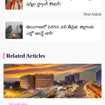
షర్మిల స్ట్రాంగ్‌ కౌంటర్‌!
Next Article
తెలంగాణలో పెరిగిన చలి తీవ్రత: జిల్లాలకు
ఎల్లో అలర్ట్ జారీ!
Related Articles
TELANGANA