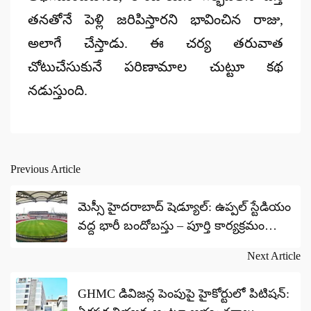
తనతోనే పెళ్లి జరిపిస్తారని భావించిన రాజు,
అలాగే చేస్తాడు. ఈ చర్య తరువాత
చోటుచేసుకునే పరిణామాల చుట్టూ కథ
నడుస్తుంది.
Previous Article
Post
navigation
మెస్సీ హైదరాబాద్ షెడ్యూల్: ఉప్పల్ స్టేడియం
వద్ద భారీ బందోబస్తు – పూర్తి కార్యక్రమం
వివరాలు
Next Article
GHMC డివిజన్ల పెంపుపై హైకోర్టులో పిటిషన్: