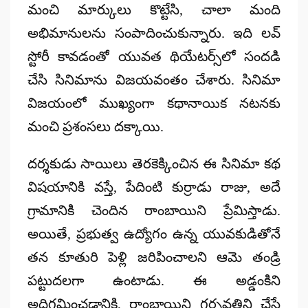
మంచి మార్కులు కొట్టేసి, చాలా మంది
అభిమానులను సంపాదించుకున్నారు. ఇది లవ్
స్టోరీ కావడంతో యువత థియేటర్స్‌లో సందడి
చేసి సినిమాను విజయవంతం చేశారు. సినిమా
విజయంలో ముఖ్యంగా కథానాయిక నటనకు
మంచి ప్రశంసలు దక్కాయి.
దర్శకుడు సాయిలు తెరకెక్కించిన ఈ సినిమా కథ
విషయానికి వస్తే, పేదింటి కుర్రాడు రాజు, అదే
గ్రామానికి చెందిన రాంబాయిని ప్రేమిస్తాడు.
అయితే, ప్రభుత్వ ఉద్యోగం ఉన్న యువకుడితోనే
తన కూతురి పెళ్లి జరిపించాలని ఆమె తండ్రి
పట్టుదలగా ఉంటాడు. ఈ అడ్డంకిని
అధిగమించడానికి, రాంబాయిని గర్భవతిని చేస్తే