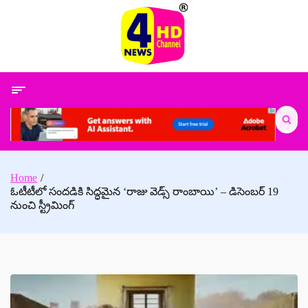
Skip
to
content
Search
for:
Home
ఓటీటీలో సందడికి సిద్ధమైన ‘రాజు వెడ్స్ రాంబాయి’ – డిసెంబర్ 19
నుంచి స్ట్రీమింగ్