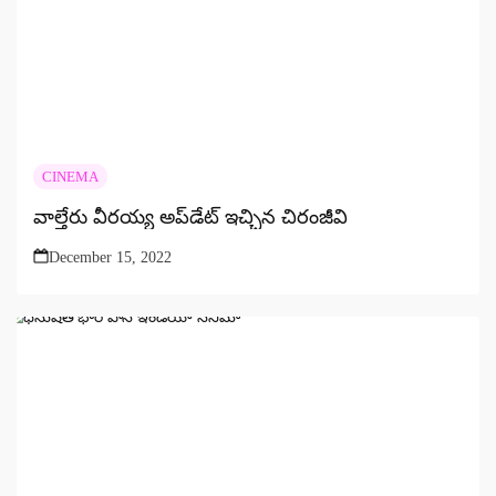
CINEMA
వాల్తేరు వీరయ్య అప్‌డేట్‌ ఇచ్చిన చిరంజీవి
December 15, 2022