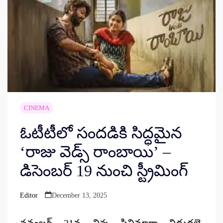
CINEMA
ఓటీటీలో సందడికి సిద్ధమైన
‘రాజు వెడ్స్ రాంబాయి’ –
డిసెంబర్ 19 నుంచి స్ట్రీమింగ్
Editor
December 13, 2025
Posted
by
నవంబర్ 21న చిన్న సినిమాగా విడుదలై,