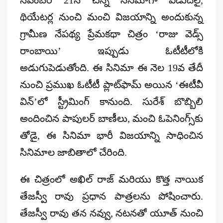
థియేటర్ల నుంచి మంచి విజయాన్ని అందుకున్న
గ్రామీణ నేపథ్య ప్రేమకథా చిత్రం
‘రాజు వెడ్స్
రాంబాయి’
ఇప్పుడు ఓటీటీలోకి
అడుగుపెడుతోంది. ఈ సినిమా ఈ నెల
19వ తేదీ
నుంచి ప్రముఖ ఓటీటీ ప్లాట్‌ఫామ్ అయిన
‘ఈటీవీ
విన్’లో
స్ట్రీమింగ్ కానుంది. సురేశ్ బొబ్బిలి
అందించిన పాపులర్ బాణీలు, మంచి ఓపెనింగ్స్‌కు
తోడై, ఈ సినిమా భారీ విజయాన్ని సాధించిన
సినిమాల జాబితాలో చేరింది.
ఈ చిత్రంలో అఖిల్ రాజ్ మరియు కొత్త నాయిక
తేజస్వీ రావు
ప్రధాన పాత్రలను పోషించారు.
తేజస్వీ రావు తన నవ్వు, నటనతో యూత్ నుంచి