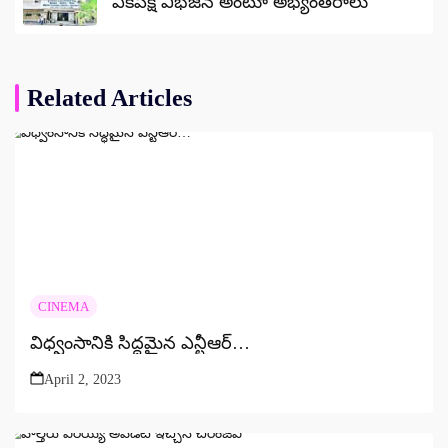
ఏకపక్ష విభజన అంటూ అభ్యంతరాలు
Related Articles
CINEMA
విధ్వంసానికి సిద్ధమైన ఎన్టీఆర్…
April 2, 2023