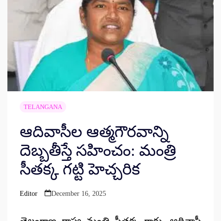
TELANGANA
ఆదివాసీల ఆత్మగౌరవాన్ని
దెబ్బతీస్తే సహించం: మంత్రి
సీతక్క గట్టి హెచ్చరిక
Editor
December 16, 2025
Posted
by
తెలంగాణ రాష్ట్ర మంత్రి సీతక్క గారు, ఆదివాసీ