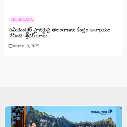
TELANGANA
సెమీకండక్టర్ ప్రాజెక్టుపై తెలంగాణకు కేంద్రం అన్యాయం
చేసింది: శ్రీధర్ బాబు..
August 13, 2025