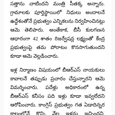
సత్తాను చాటిందని మంత్రి సీతక్క అన్నారు.
గ్రామాలకు పూర్తిస్థాయిలో నిధులు అందాలనే
ఉద్దేశంతోనే ప్రభుత్వం ఎన్నికలను నిర్వహించినట్లు
ఆమె తెలిపారు. అంతేకాక,
బీసీ కులగణన
ఆధారంగా 42 శాతం రిజర్వేషన్ల లక్ష్యంతో కేంద్ర
ప్రభుత్వంపై తమ పోరాటం కొనసాగుతుందని
కూడా ఆమె వెల్లడించారు.
ఇళ్ల నిర్మాణం విషయంలో బీఆర్‌ఎస్ నాయకులు
కావాలనే తప్పుడు ప్రచారం చేస్తున్నారని ఆమె
విమర్శించారు. పదేళ్లు అధికారంలో ఉన్న
బీఆర్‌ఎస్ కనీసం పది ఇళ్లు కూడా ఇవ్వలేదని
ఆరోపించారు. కాంగ్రెస్ ప్రభుత్వం గత ఏడాదిన్నర
కాలంలోనే కొన్ని వేల ఇళ్లను ఇచ్చిందని,