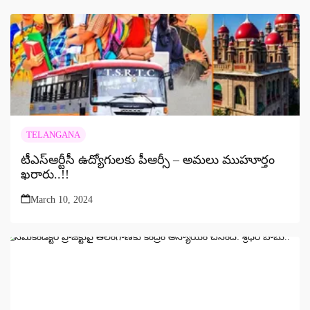
TELANGANA
టీఎస్‌ఆర్టీసీ ఉద్యోగులకు పీఆర్సీ – అమలు ముహూర్తం
ఖరారు..!!
March 10, 2024