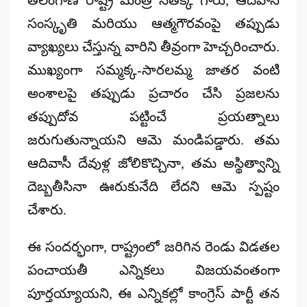
సంస్కృతి మరియు ఆత్మగౌరవంపై తప్పుడు
వ్యాఖ్యలు చేస్తున్న వారిని తీవ్రంగా హెచ్చరించారు.
ముఖ్యంగా
సమ్మక్క-సారలమ్మ జాతర
వంటి
అంశాలపై తప్పుడు ప్రచారం చేసి ప్రజలను
తప్పుదోవ పట్టించే ప్రయత్నాలు
జరుగుతున్నాయని ఆమె మండిపడ్డారు. తమ
ఆదివాసీ దేవుళ్ల జోలికొచ్చినా, తమ అస్థిత్వాన్ని
దెబ్బతీసినా ఊరుకునేది లేదని ఆమె స్పష్టం
చేశారు.
ఈ సందర్భంగా, రాష్ట్రంలో జరిగిన రెండు విడతల
పంచాయతీ ఎన్నికలు విజయవంతంగా
పూర్తయ్యాయని, ఈ ఎన్నికల్లో కాంగ్రెస్ పార్టీ తన