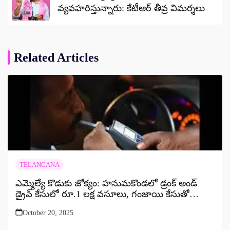
వ్యవహరిస్తున్నారు: కేటీఆర్ తీవ్ర విమర్శలు
Related Articles
TELANGANA
ఎమ్మెల్యే కొడుకు జోక్యం: హనుమకొండలో డ్రంక్ అండ్
డ్రైవ్ కేసులో రూ.1 లక్ష వసూలు, గంజాయి కేసుతో
వేధింపులు
October 20, 2025