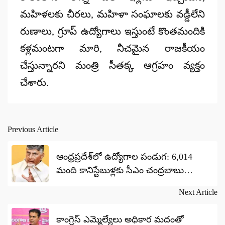
మహిళలకు చీరలు, మహిళా సంఘాలకు వడ్డీలేని
రుణాలు, గ్రూప్ ఉద్యోగాలు ఇస్తుంటే కొంతమందికి
కళ్లమంటగా మారి, నీచమైన రాజకీయం
చేస్తున్నారని మంత్రి సీతక్క ఆగ్రహం వ్యక్తం
చేశారు.
Previous Article
Post
navigation
ఆంధ్రప్రదేశ్‌లో ఉద్యోగాల పండుగ: 6,014
మంది కానిస్టేబుళ్లకు సీఎం చంద్రబాబు
నియామక పత్రాలు
Next Article
కాంగ్రెస్ ఎమ్మెల్యేలు అధికార మదంతో