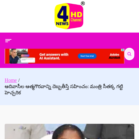
Skip
to
content
Search
for:
Home
ఆదివాసీల ఆత్మగౌరవాన్ని దెబ్బతీస్తే సహించం: మంత్రి సీతక్క గట్టి
హెచ్చరిక