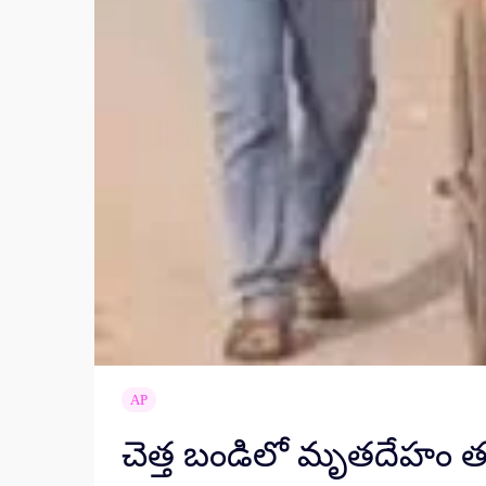
AP
చెత్త బండిలో మృతదేహం తరలిం