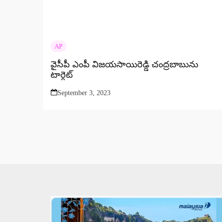
AP
వైసీపీ ఎంపీ విజయసాయిరెడ్డి చంద్రబాబును
టార్గెట్
September 3, 2023