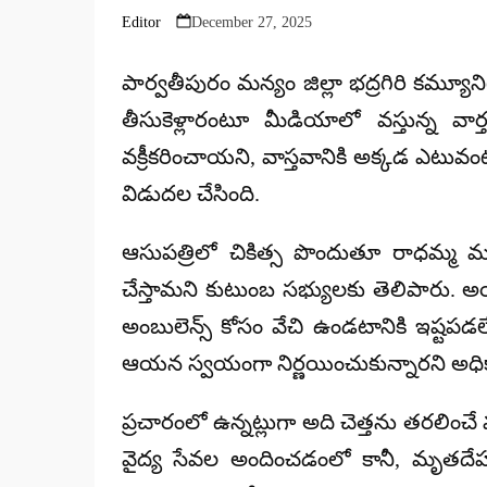
Editor
December 27, 2025
Posted
by
పార్వతీపురం మన్యం జిల్లా భద్రగిరి కమ్యూని
తీసుకెళ్లారంటూ మీడియాలో వస్తున్న వార్తల
వక్రీకరించాయని,
వాస్తవానికి అక్కడ ఎటువంటి 
విడుదల చేసింది.
ఆసుపత్రిలో చికిత్స పొందుతూ రాధమ్మ 
చేస్తామని కుటుంబ సభ్యులకు తెలిపారు.
అయ
అంబులెన్స్ కోసం వేచి ఉండటానికి ఇష్టపడల
ఆయన స్వయంగా నిర్ణయించుకున్నారని అధిక
ప్రచారంలో ఉన్నట్లుగా అది చెత్తను తరలించ
వైద్య సేవల అందించడంలో కానీ,
మృతదేహ 