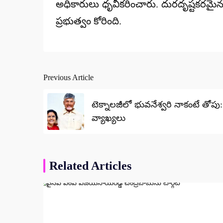
అధికారులు ధృవీకరించారు. దురదృష్టకరమైన
ప్రభుత్వం కోరింది.
Previous Article
Post
navigation
టెక్నాలజీలో భువనేశ్వరి నాకంటే తోపు:
వ్యాఖ్యలు
Related Articles