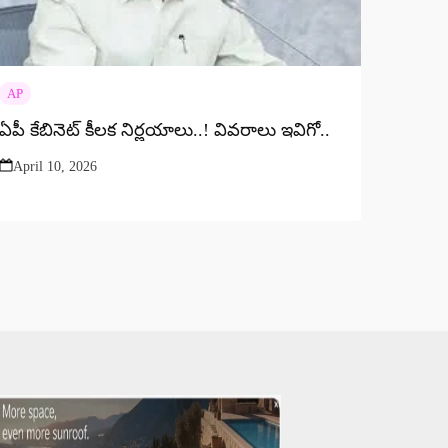
AP
ఏపీ కేబినెట్ కీలక నిర్ణయాలు..! వివరాలు ఇవిగో..
April 10, 2026