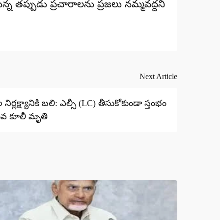
న తప్పుడు ప్రచారాలను ప్రజలు నమ్మవద్దని
Next Article
నిర్లక్ష్యానికి బలి: ఎల్సీ (LC) తీసుకోకుండా స్తంభం
వ కూలీ మృతి