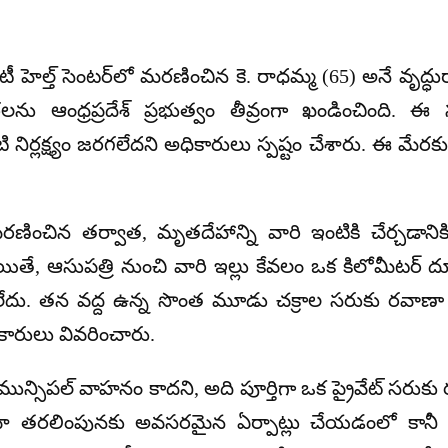
టీ హెల్త్ సెంటర్‌లో మరణించిన కె.
రాధమ్మ (65) అనే వృద్ధు
ను ఆంధ్రప్రదేశ్ ప్రభుత్వం తీవ్రంగా ఖండించింది.
ఈ సం
నిర్లక్ష్యం జరగలేదని అధికారులు స్పష్టం చేశారు.
ఈ మేరకు ప్
మరణించిన తర్వాత,
మృతదేహాన్ని వారి ఇంటికి చేర్చడానికి
ితే,
ఆసుపత్రి నుంచి వారి ఇల్లు కేవలం ఒక కిలోమీటర్
ేదు.
తన వద్ద ఉన్న సొంత మూడు చక్రాల సరుకు రవాణా వ
ారులు వివరించారు.
ే మున్సిపల్ వాహనం కాదని,
అది పూర్తిగా ఒక ప్రైవేట్ సరుకు
తరలింపునకు అవసరమైన ఏర్పాట్లు చేయడంలో కానీ ఆసు