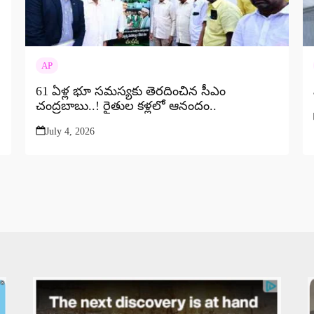
AP
61 ఏళ్ల భూ సమస్యకు తెరదించిన సీఎం
చంద్రబాబు..! రైతుల కళ్లలో ఆనందం..
July 4, 2026