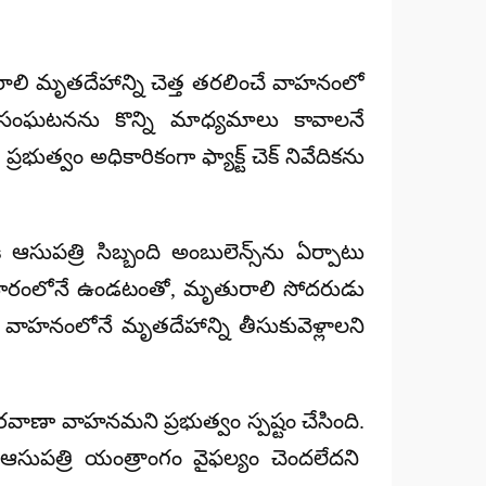
రాలి మృతదేహాన్ని చెత్త తరలించే వాహనంలో
ఘటనను కొన్ని మాధ్యమాలు కావాలనే
రభుత్వం అధికారికంగా ఫ్యాక్ట్ చెక్ నివేదికను
 ఆసుపత్రి సిబ్బంది అంబులెన్స్‌ను ఏర్పాటు
 దూరంలోనే ఉండటంతో,
మృతురాలి సోదరుడు
ాహనంలోనే మృతదేహాన్ని తీసుకువెళ్లాలని
 రవాణా వాహనమని ప్రభుత్వం స్పష్టం చేసింది.
పత్రి యంత్రాంగం వైఫల్యం చెందలేదని