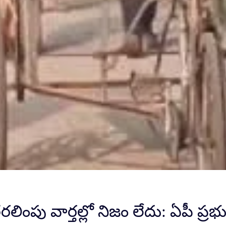
పు వార్తల్లో నిజం లేదు: ఏపీ ప్రభుత్వ