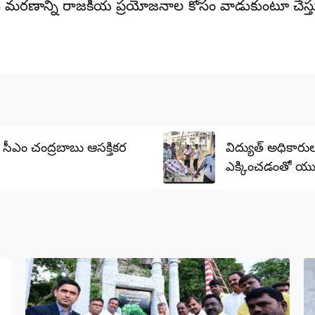
 మరణాన్ని రాజకీయ ప్రయోజనాల కోసం వాడుకుంటూ చేస్తున్
 సీఎం చంద్రబాబు ఆసక్తికర
విద్యుత్ అధికారుల 
ఎక్కించడంతో యు