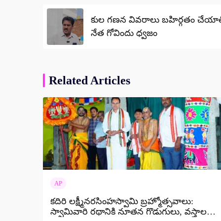
navigation
కుల గణన వివరాలు బహిర్గతం చేయాలి:
నేత గోవిందు ధ్వజం
Related Articles
AP
కదిరి లక్ష్మీనరసింహస్వామి బ్రహ్మోత్సవాలు:
స్వామివారి రథానికి నూతన గొడుగులు, వస్త్రాల