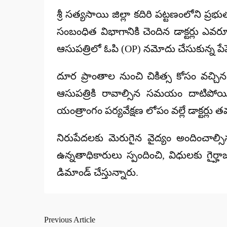
by
శ్రీ సత్యసాయి జిల్లా కదిరి పట్టణంలోని ప
సంబంధిత విభాగానికి చెందిన డాక్టర్లు ఎవ
ఆసుపత్రిలో ఓపి (OP) నమోదు చేసుకున్న పేషె
దూర ప్రాంతాల నుంచి చికిత్స కోసం వచ్చిన
ఆసుపత్రికి రావాల్సిన సమయం దాటిపోయినా
యంత్రాంగం పర్యవేక్షణ లోపం వల్లే డాక్టర్లు 
నిరుపేదలకు మెరుగైన వైద్యం అందించాల్సిన 
ఉన్నతాధికారులు స్పందించి, విధులకు గై
డిమాండ్ చేస్తున్నారు.
Previous Article
Post