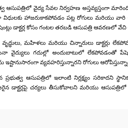
్రభుత్వ ఆసుపత్రిలో వైద్య సేవల నిర్వహణ అస్తవ్యస్తంగా మ
రూ విధులకు హాజరుకాకపోవడం పట్ల రోగులు మరియు వారి బంధు
ంట్లు డాక్టర్ల కోసం గంటల తరబడి ఆసుపత్రి ఆవరణలో వేచి చూ
 వృద్ధులు, మహిళలు మరియు చిన్నారులు డాక్టర్లు లేకపో
 వైద్యులు గదుల్లో అందుబాటులో లేకపోవడంతో పేషెంట్లు
తమ ఇష్టానుసారంగా వ్యవహరిస్తున్నారని రోగులు ఆరోపిస్తున్నా
ప్రభుత్వ ఆసుపత్రిలో ఇలాంటి నిర్లక్ష్యం సరికాదని స్థాన
ర్హాజరైన డాక్టర్లపై చర్యలు తీసుకోవాలని మరియు ఆసుప