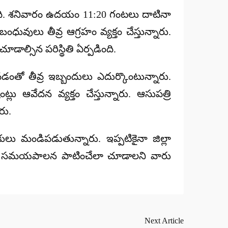
ారింది. శనివారం ఉదయం
11:20 గంటలు
దాటినా
వులు తీవ్ర ఆగ్రహం వ్యక్తం చేస్తున్నారు.
డాల్సిన పరిస్థితి ఏర్పడింది.
వడంతో తీవ్ర ఇబ్బందులు ఎదుర్కొంటున్నారు.
 ఆవేదన వ్యక్తం చేస్తున్నారు. ఆసుపత్రి
రు.
ికులు మండిపడుతున్నారు. ఇప్పటికైనా జిల్లా
త్రిలో సమయపాలన పాటించేలా చూడాలని వారు
Next Article