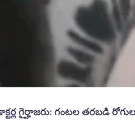
ాక్టర్ల గైర్హాజరు: గంటల తరబడి రోగుల 