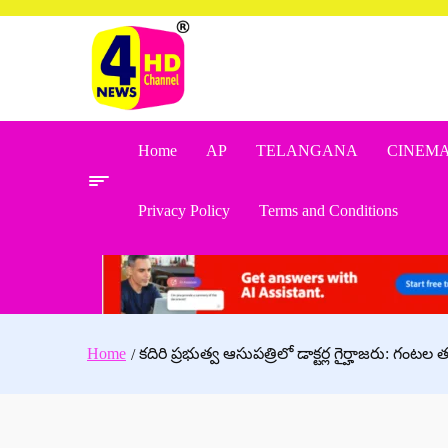
Skip
to
content
Home
AP
TELANGANA
CINEM
Privacy Policy
Terms and Conditions
Home
కదిరి ప్రభుత్వ ఆసుపత్రిలో డాక్టర్ల గైర్హాజరు: గంటల