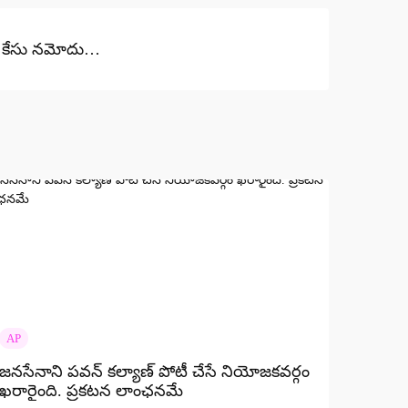
, కేసు నమోదు…
AP
జనసేనాని పవన్ కల్యాణ్ పోటీ చేసే నియోజకవర్గం
ఖరారైంది. ప్రకటన లాంఛనమే