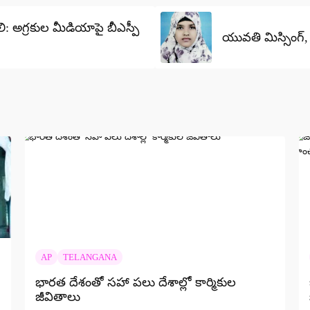
 అగ్రకుల మీడియాపై బీఎస్పీ
యువతి మిస్సింగ్
AP
TELANGANA
భారత దేశంతో సహా పలు దేశాల్లో కార్మికుల
జీవితాలు