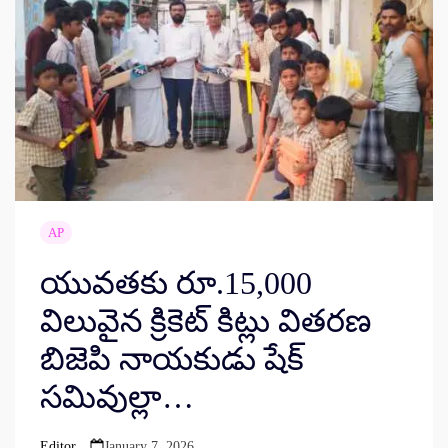
AP
యువతకు రూ.15,000
విలువైన క్రికెట్ కిట్లు వితరణ
బిజెపి నాయకుడు షేక్
సమివుల్లా…
Editor
January 7, 2026