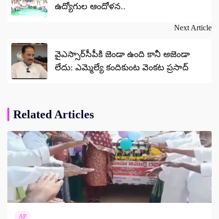
ఉద్యోగుల ఆందోళన..
Next Article
వైఎస్సార్‌సీపీకి జెండా ఉంది కానీ అజెండా
లేదు: ఎమ్మెల్యే కందికుంట వెంకట ప్రసాద్
Related Articles
AP