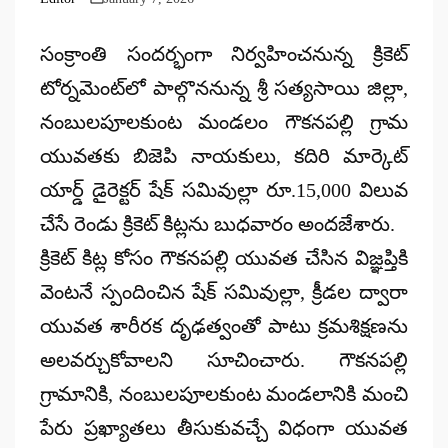
Posted
by
సంక్రాంతి సందర్భంగా నిర్వహించనున్న క్రికెట్
టోర్నమెంట్‌లో పాల్గొననున్న శ్రీ సత్యసాయి జిల్లా,
నంబులపూలకుంట మండలం గౌకనపల్లి గ్రామ
యువతకు బిజెపి నాయకులు, కదిరి మార్కెట్
యార్డ్ డైరెక్టర్ షేక్ సమివుల్లా రూ.15,000 విలువ
చేసే రెండు క్రికెట్ కిట్లను బుధవారం అందజేశారు.
క్రికెట్ కిట్ల కోసం గౌకనపల్లి యువత చేసిన విజ్ఞప్తికి
వెంటనే స్పందించిన షేక్ సమివుల్లా, క్రీడల ద్వారా
యువత శారీరక దృఢత్వంతో పాటు క్రమశిక్షణను
అలవర్చుకోవాలని సూచించారు. గౌకనపల్లి
గ్రామానికి, నంబులపూలకుంట మండలానికి మంచి
పేరు ప్రఖ్యాతలు తీసుకువచ్చే విధంగా యువత