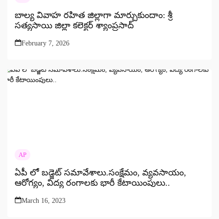
బాల్య వివాహ రహిత జిల్లాగా మార్చుకుందాం: శ్రీ
సత్యసాయి జిల్లా కలెక్టర్ శ్యాంప్రసాద్
February 7, 2026
AP
ఏపీ లో బడ్జెట్ సమావేశాలు.సంక్షేమం, వ్యవసాయం,
ఆరోగ్యం, విద్య రంగాలకు భారీ కేటాయింపులు..
March 16, 2023