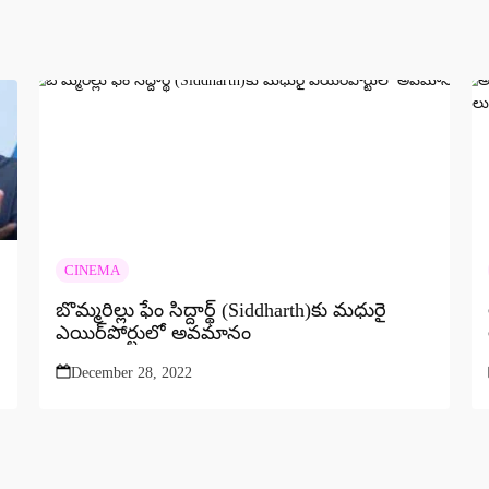
CINEMA
బొమ్మరిల్లు ఫేం సిద్దార్థ్‌ (Siddharth)కు మధురై
ఎయిర్‌పోర్టులో అవమానం
December 28, 2022