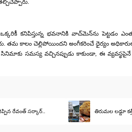
ల్చిచెప్పారు.
కరికీ కనిపిస్తున్న భవనానికి వాచ్‌మెన్‌ను పెట్టడం ఎం
 తమ కాలం చెల్లిపోయిందని అంగీకరించే ధైర్యం అధికారులకు, 
ిమాకు సమస్య వచ్చినప్పుడు కాకుండా, ఈ వ్యవస్థపైనే
ప్పిన రేవంత్ సర్కార్..
తిరుమల లడ్డూ కల్