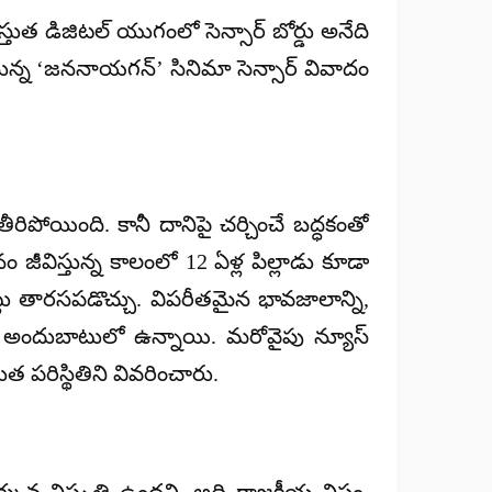
్రస్తుత డిజిటల్ యుగంలో సెన్సార్ బోర్డు అనేది
్తున్న ‘జననాయగన్’ సినిమా సెన్సార్ వివాదం
రిపోయింది. కానీ దానిపై చర్చించే బద్ధకంతో
నం జీవిస్తున్న కాలంలో 12 ఏళ్ల పిల్లాడు కూడా
్ సైట్లు తారసపడొచ్చు. విపరీతమైన భావజాలాన్ని,
పుడు అందుబాటులో ఉన్నాయి. మరోవైపు న్యూస్
 పరిస్థితిని వివరించారు.