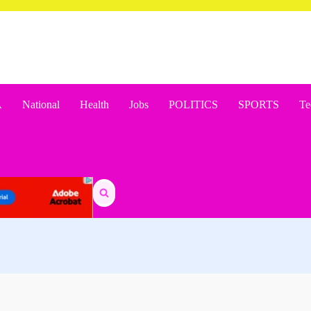
A
National
Health
Jobs
POLITICS
SPORTS
Te
Search
for: