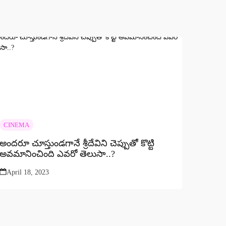
CINEMA
అందరూ చూస్తుండగానే శ్రీదేవిని చెప్పుతో కొట్టి
అవమానించింది ఎవరో తెలుసా..?
April 18, 2023