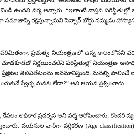
ాదనను ప్రస్తావిస్తూనే, అంతకంటే సోషల్ మీడియాకు ఎక
ండి ఉందని వర్మ అన్నారు. “ఇలాంటి వాస్తవ పరిస్థితుల్ల
రా సమాజాన్ని రక్షిస్తున్నామని సెన్సార్ బోర్డు నమ్మడం హాస
లు పరిమితంగా, ప్రభుత్వ నియంత్రణలో ఉన్న కాలంలోనని వర్మ
చూడకూడదో నిర్ణయించలేని పరిస్థితుల్లో నియంత్రణ అసా
వలం ప్రేక్షకుల తెలివితేటలను అవమానిస్తుంది. మనల్ని పాలి
చుకునే స్వేచ్ఛ మనకు లేదా?” అని ఆయన ప్రశ్నించారు.
కాదని, కేవలం అధికార ప్రదర్శన అని వర్మ ఆరోపించారు. కొందరి
ర్శించారు. వయసుల వారీగా వర్గీకరణ (Age classification