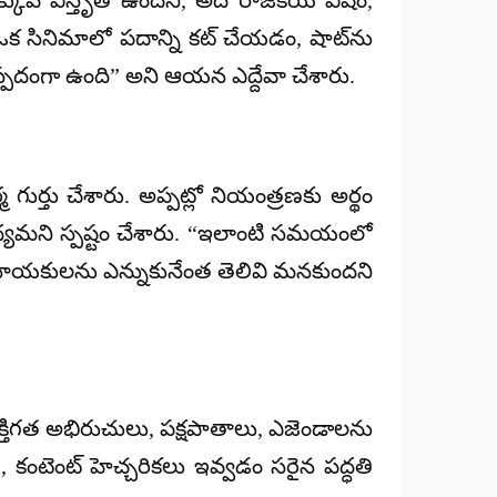
్కువ విస్తృతి ఉందని, అది రాజకీయ విషం,
ో ఒక సినిమాలో పదాన్ని కట్ చేయడం, షాట్‌ను
్యాస్పదంగా ఉంది” అని ఆయన ఎద్దేవా చేశారు.
 గుర్తు చేశారు. అప్పట్లో నియంత్రణకు అర్థం
ధ్యమని స్పష్టం చేశారు. “ఇలాంటి సమయంలో
ంచే నాయకులను ఎన్నుకునేంత తెలివి మనకుందని
 వ్యక్తిగత అభిరుచులు, పక్షపాతాలు, ఎజెండాలను
), కంటెంట్ హెచ్చరికలు ఇవ్వడం సరైన పద్ధతి