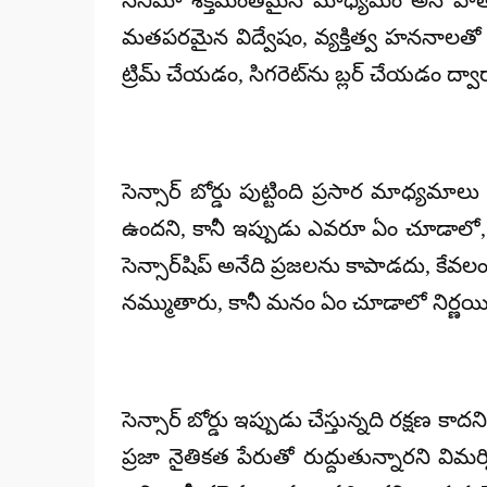
సినిమా శక్తిమంతమైన మాధ్యమం అనే పాత వ
మతపరమైన విద్వేషం, వ్యక్తిత్వ హననాలతో ని
ట్రిమ్ చేయడం, సిగరెట్‌ను బ్లర్ చేయడం ద్వా
సెన్సార్ బోర్డు పుట్టింది ప్రసార మాధ్యమా
ఉందని, కానీ ఇప్పుడు ఎవరూ ఏం చూడాలో, 
సెన్సార్‌షిప్ అనేది ప్రజలను కాపాడదు, కే
నమ్ముతారు, కానీ మనం ఏం చూడాలో నిర్ణయిం
సెన్సార్ బోర్డు ఇప్పుడు చేస్తున్నది రక్షణ 
ప్రజా నైతికత పేరుతో రుద్దుతున్నారని విమ