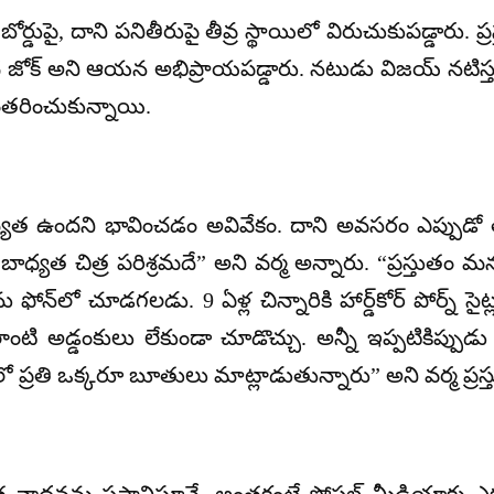
ోర్డుపై, దాని పనితీరుపై తీవ్ర స్థాయిలో విరుచుకుపడ్డారు. ప
 పెద్ద జోక్ అని ఆయన అభిప్రాయపడ్డారు. నటుడు విజయ్ నటిస
ంతరించుకున్నాయి.
ముఖ్యత ఉందని భావించడం అవివేకం. దాని అవసరం ఎప్పుడో తీ
ాన బాధ్యత చిత్ర పరిశ్రమదే” అని వర్మ అన్నారు. “ప్రస్తుతం మ
త్యను ఫోన్‌లో చూడగలడు. 9 ఏళ్ల చిన్నారికి హార్డ్‌కోర్ పోర్న
లాంటి అడ్డంకులు లేకుండా చూడొచ్చు. అన్నీ ఇప్పటికిప్
రతి ఒక్కరూ బూతులు మాట్లాడుతున్నారు” అని వర్మ ప్రస్తుత