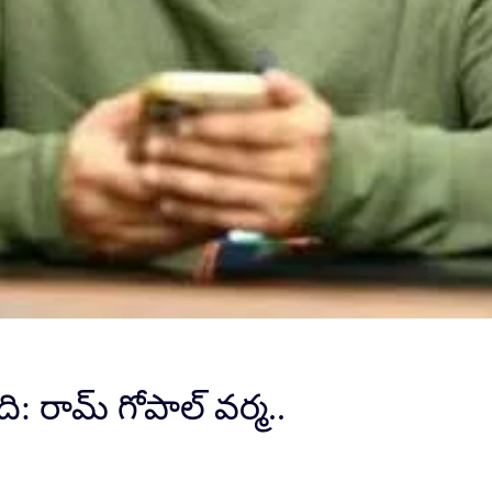
ంది: రామ్ గోపాల్ వర్మ..