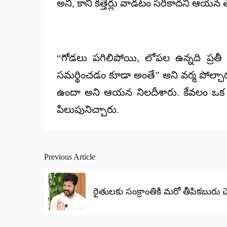
అని, కానీ కత్తెర్లు వాడటం సరికాదని ఆయన తే
“గోడలు పగిలిపోయి, లోపల ఉన్నది ప్రతీ ఒక్
సమర్థించడం కూడా అంతే” అని వర్మ పోల్చారు.
ఉందా అని ఆయన నిలదీశారు. కేవలం ఒక సిన
పిలుపునిచ్చారు.
Previous Article
Post
navigation
రైతులకు సంక్రాంతికి మరో తీపికబురు చె