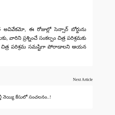
త అవివేకమో, ఈ రోజుల్లో సెన్సార్ బోర్డును
వారిని ప్రశ్నించే సంకల్పం చిత్ర పరిశ్రమకు
 చిత్ర పరిశ్రమ సమష్టిగా పోరాడాలని ఆయన
Next Article
తీ నెయ్యి కేసులో సంచలనం..!