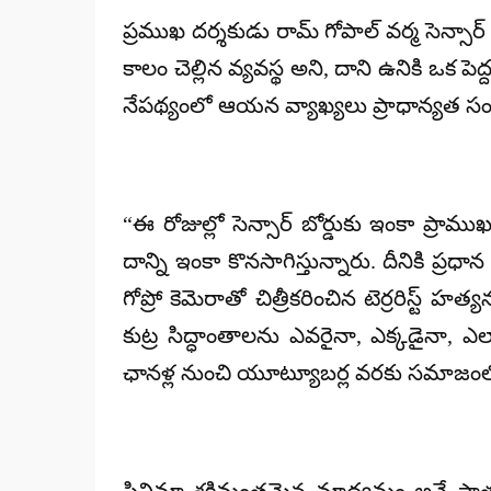
by
ప్రముఖ దర్శకుడు రామ్ గోపాల్ వర్మ సెన్సార్ బ
కాలం చెల్లిన వ్యవస్థ అని, దాని ఉనికి ఒక
నేపథ్యంలో ఆయన వ్యాఖ్యలు ప్రాధాన్యత స
“ఈ రోజుల్లో సెన్సార్ బోర్డుకు ఇంకా ప్రా
దాన్ని ఇంకా కొనసాగిస్తున్నారు. దీనికి ప్రధ
గోప్రో కెమెరాతో చిత్రీకరించిన టెర్రరిస్ట్ హ
కుట్ర సిద్ధాంతాలను ఎవరైనా, ఎక్కడైనా, ఎ
ఛానళ్ల నుంచి యూట్యూబర్ల వరకు సమాజంలో ప్