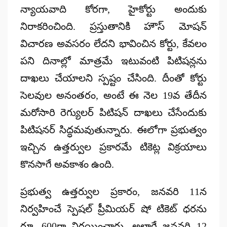
న్యాయవాది కోరగా, హైకోర్టు అందుకు
నిరాకరించింది. ప్రస్తుతానికి హౌస్ మోషన్
విచారణ అవసరం లేదని భావించిన కోర్టు, కేవలం
పని దినాల్లో మాత్రమే ఇటువంటి పిటిషన్లను
దాఖలు చేయాలని స్పష్టం చేసింది. దీంతో కోర్టు
సెలవుల అనంతరం, అంటే ఈ నెల 19వ తేదీన
మరోసారి రెగ్యులర్ పిటిషన్ దాఖలు చేసేందుకు
పిటిషనర్ సిద్ధమవుతున్నారు. ఈలోగా ప్రభుత్వం
ఇచ్చిన ఉత్తర్వుల ప్రకారమే టికెట్ల విక్రయాలు
కొనసాగే అవకాశం ఉంది.
ప్రభుత్వ ఉత్తర్వుల ప్రకారం, జనవరి 11న
నిర్వహించే స్పెషల్ ప్రీమియర్ షో టికెట్ ధరను
రూ. 600
గా నిర్ణయించారు. అలాగే జనవరి 12