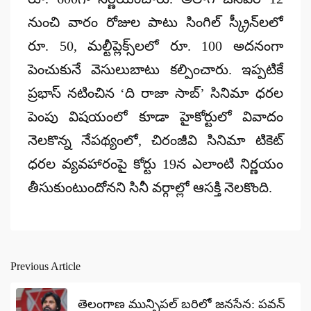
నుంచి వారం రోజుల పాటు సింగిల్ స్క్రీన్‌లలో
రూ. 50
, మల్టీప్లెక్స్‌లలో
రూ. 100
అదనంగా
పెంచుకునే వెసులుబాటు కల్పించారు. ఇప్పటికే
ప్రభాస్ నటించిన ‘ది రాజా సాబ్’ సినిమా ధరల
పెంపు విషయంలో కూడా హైకోర్టులో వివాదం
నెలకొన్న నేపథ్యంలో, చిరంజీవి సినిమా టికెట్
ధరల వ్యవహారంపై కోర్టు 19న ఎలాంటి నిర్ణయం
తీసుకుంటుందోనని సినీ వర్గాల్లో ఆసక్తి నెలకొంది.
Previous Article
Post
navigation
తెలంగాణ మున్సిపల్ బరిలో జనసేన: పవన్