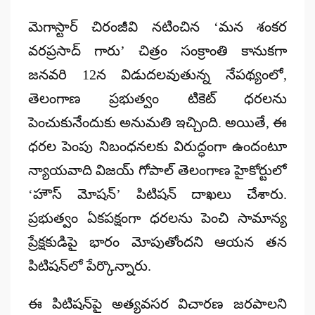
by
మెగాస్టార్ చిరంజీవి నటించిన
‘మన శంకర
వరప్రసాద్‌ గారు’
చిత్రం సంక్రాంతి కానుకగా
జనవరి 12న విడుదలవుతున్న నేపథ్యంలో,
తెలంగాణ ప్రభుత్వం టికెట్ ధరలను
పెంచుకునేందుకు అనుమతి ఇచ్చింది. అయితే, ఈ
ధరల పెంపు నిబంధనలకు విరుద్ధంగా ఉందంటూ
న్యాయవాది విజయ్ గోపాల్ తెలంగాణ హైకోర్టులో
‘హౌస్ మోషన్’ పిటిషన్ దాఖలు చేశారు.
ప్రభుత్వం ఏకపక్షంగా ధరలను పెంచి సామాన్య
ప్రేక్షకుడిపై భారం మోపుతోందని ఆయన తన
పిటిషన్‌లో పేర్కొన్నారు.
ఈ పిటిషన్‌పై అత్యవసర విచారణ జరపాలని