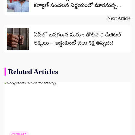
కళ్యాణ్ సంచలన నిర్ణయంతో మారనున్న
రాజకీయ సమీకరణాలు!
Next Article
ఏపీలో జనగణన షురూ: తొలిసారి డిజిటల్
లెక్కలు – అడ్డుకుంటే జైలు శిక్ష తప్పదు!
Related Articles
CINEMA