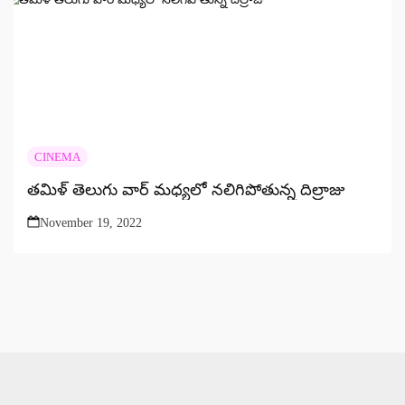
CINEMA
తమిళ్ తెలుగు వార్ మధ్యలో నలిగిపోతున్న దిల్రాజు
November 19, 2022