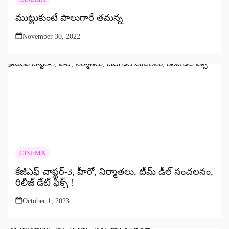
ముట్టుకుంటే పాలుగారే తమన్న
November 30, 2022
CINEMA
కేజీఎఫ్ చాప్టర్-3, హీరో, నిర్మాతలు, టీమ్ డీల్ సంచలనం,
రిలీజ్ డేట్ ఫిక్స్ !
October 1, 2023