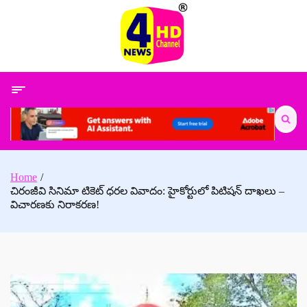
Skip
to
content
Search
for:
Home
చిరంజీవి సినిమా టికెట్ ధరల వివాదం: హైకోర్టులో పిటిషన్ దాఖలు –
విచారణకు నిరాకరణ!