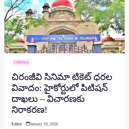
CINEMA
చిరంజీవి సినిమా టికెట్ ధరల
వివాదం: హైకోర్టులో పిటిషన్
దాఖలు – విచారణకు
నిరాకరణ!
Editor
January 10, 2026
Posted