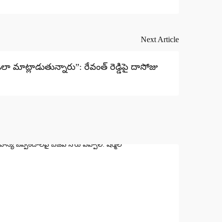
Next Article
లా మాట్లాడుతున్నారు”: రేవంత్ రెడ్డిపై దాసోజు