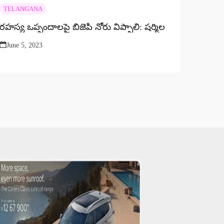
TELANGANA
రహస్య ఒప్పందాలపై బిజెపి నోరు విప్పాలి: షర్మిల
June 5, 2023