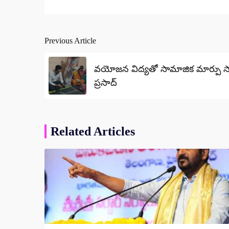
Previous Article
Post
navigation
వయోజన విద్యతో సామాజిక మార్పు సాధ్యం
ప్రసాద్
Related Articles