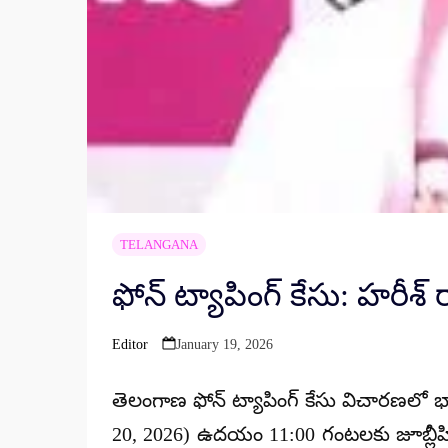
TELANGANA
ఫోన్ ట్యాపింగ్ కేసు: హరీశ్
Editor
January 19, 2026
Posted
by
తెలంగాణ ఫోన్ ట్యాపింగ్ కేసు విచారణలో భాగ
20, 2026
) ఉదయం
11:00 గంటలకు
జూబ్లీహ