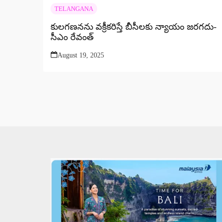
TELANGANA
కులగణనను వక్రీకరిస్తే బీసీలకు న్యాయం జరగదు-
సీఎం రేవంత్
August 19, 2025