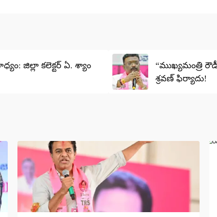
: జిల్లా కలెక్టర్ ఏ. శ్యాం
“ముఖ్యమంత్రి రౌడీ
శ్రవణ్ ఫిర్యాదు!