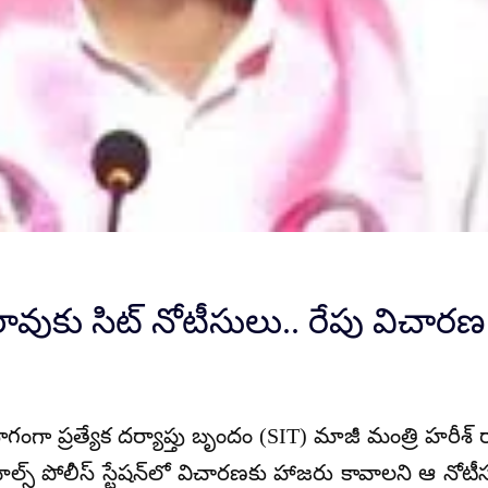
 రావుకు సిట్ నోటీసులు.. రేపు విచారణ
ంగా ప్రత్యేక దర్యాప్తు బృందం (SIT) మాజీ మంత్రి హరీశ్ ర
ిల్స్ పోలీస్ స్టేషన్‌లో విచారణకు హాజరు కావాలని ఆ నోటీస