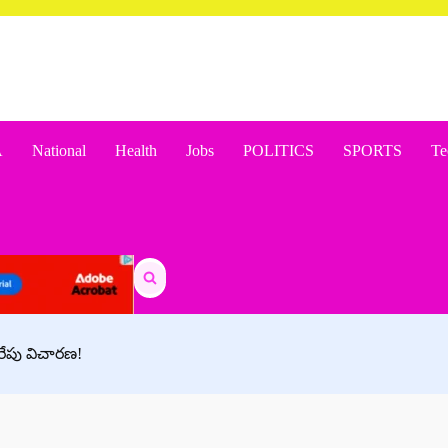
A
National
Health
Jobs
POLITICS
SPORTS
Te
Search
for:
. రేపు విచారణ!