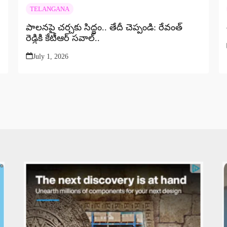
TELANGANA
పాలనపై చర్చకు సిద్ధం.. తేదీ చెప్పండి: రేవంత్‌
రెడ్డికి కేటీఆర్ సవాల్..
July 1, 2026