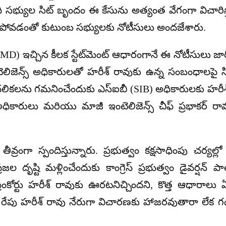
ది సభ్యుల సిట్ బృందం ఈ కేసును అత్యంత వేగంగా విచారిస్త
కపోవడంతో కుటుంబ సభ్యులకు నోటీసులు అందజేశారు.
్ (MD) ఇచ్చిన కీలక స్టేట్‌మెంట్ ఆధారంగానే ఈ నోటీసులు జారీ 
ెన్స్ అధికారులతో హరీశ్ రావుకు ఉన్న సంబంధాలపై సిట్ 
ికలను గమనించేందుకు ఎస్ఐబీ (SIB) అధికారులకు హరీశ్ 
అధికారులు మరియు మాజీ ఇంటెలిజెన్స్ చీఫ్ ప్రభాకర్ ర
ంగా స్పందిస్తున్నారు. ప్రభుత్వం కక్షసాధింపు చర్యల్ల
ష్టి మళ్లించేందుకు కాంగ్రెస్ ప్రభుత్వం డైవర్షన్ పా
ీంకోర్టు హరీశ్ రావుకు ఊరటనిచ్చిందని, కొత్త ఆధారాలు 
రు. రేపు హరీశ్ రావు నేరుగా విచారణకు హాజరవుతారా లేక గ