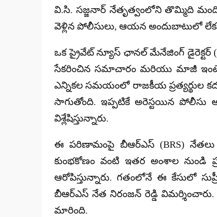
వి.సి. సజ్జనార్ నేతృత్వంలోని తొమ్మిది మం
వెళ్లిన పోలీసులు, ఆయన అందుబాటులో లే
ఒక ప్రైవేట్ న్యూస్ ఛానల్ మేనేజింగ్ డైరెక్టర
సేకరించిన సమాచారం మరియు మాజీ ఇంటెలిజ
ఎన్నికల సమయంలో రాజకీయ ప్రత్యర్థుల కదల
సాగుతోంది. ఇప్పటికే అరెస్టయిన పోలీసు 
విశ్లేషిస్తున్నారు.
ఈ పరిణామంపై బీఆర్ఎస్ (BRS) నేతలు తీవ్ర
కుంభకోణం వంటి ఇతర అంశాల నుండి ప్రజల దృ
ఆరోపిస్తున్నారు. గతంలోనే ఈ కేసులో సుప్ర
బీఆర్ఎస్ నేత నిరంజన్ రెడ్డి విమర్శించా
మారింది.