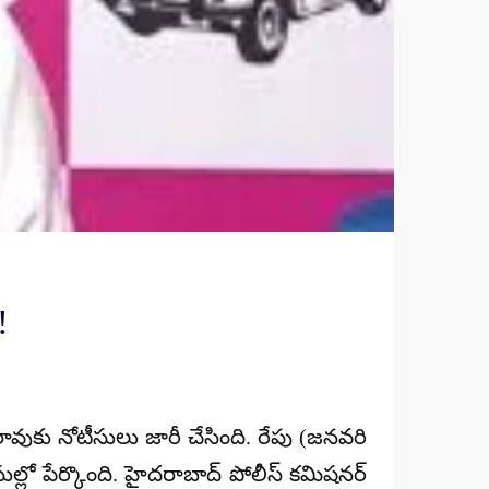
!
ావుకు నోటీసులు జారీ చేసింది. రేపు (
జనవరి
ుల్లో పేర్కొంది. హైదరాబాద్ పోలీస్ కమిషనర్