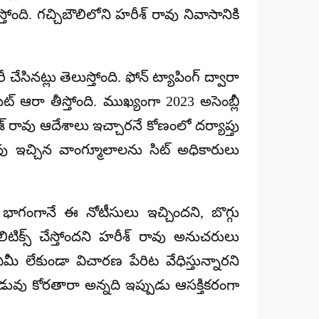
ోంది. గచ్చిబౌలిలోని హరీశ్ రావు నివాసానికి
చేసినట్లు తెలుస్తోంది. ఫోన్ ట్యాపింగ్ ద్వారా
ఆరా తీస్తోంది. ముఖ్యంగా 2023 అసెంబ్లీ
రావు ఆదేశాలు ఇచ్చారనే కోణంలో దర్యాప్తు
ావు ఇచ్చిన వాంగ్మూలాలను సిట్ అధికారులు
ో భాగంగానే ఈ నోటీసులు ఇచ్చిందని, బొగ్గు
లిటిక్స్ చేస్తోందని హరీశ్ రావు అనుచరులు
ఏమీ లేకుండా విచారణ పేరిట వేధిస్తున్నారని
డువు కోరతారా అన్నది ఇప్పుడు ఆసక్తికరంగా