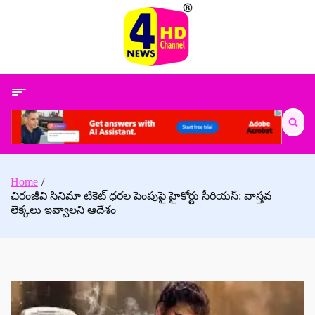
Skip
to
content
Search
for:
Home
చిరంజీవి సినిమా టికెట్ ధరల పెంపుపై హైకోర్టు సీరియస్: వాస్తవ
లెక్కలు ఇవ్వాలని ఆదేశం