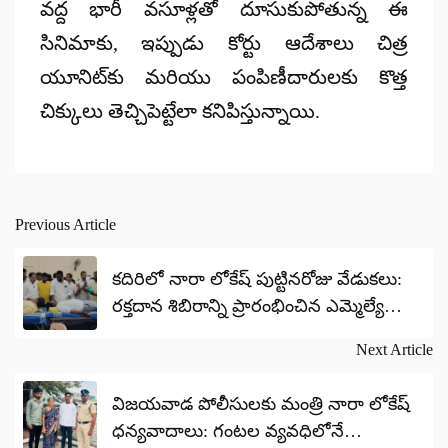
వద్ద భారీ వసూళ్లతో దూసుకుపోతున్న ఈ
సినిమాకు, ఇప్పుడు కోర్టు ఆదేశాలు చిత్ర
యూనిట్‌కు మరియు పంపిణీదారులకు కొత్త
చిక్కులు తెచ్చిపెట్టేలా కనిపిస్తున్నాయి.
Previous Article
Post
navigation
కదిరిలో నారా లోకేష్ పుట్టినరోజు వేడుకలు:
రక్తదాన శిబిరాన్ని ప్రారంభించిన ఎమ్మెల్యే
కందికుంట
Next Article
విజయవాడ పోలీసులకు మంత్రి నారా లోకేష్
ధన్యవాదాలు: గంటల వ్యవధిలోనే