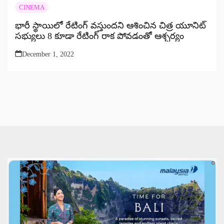
CINEMA
భారీ స్థాయిలో రేటింగ్ వస్తుందని ఆశించిన చిత్ర యూనిట్
సభ్యులు 8 కూడా రేటింగ్ రాక పోవడంతో ఆశ్చర్యం
December 1, 2022