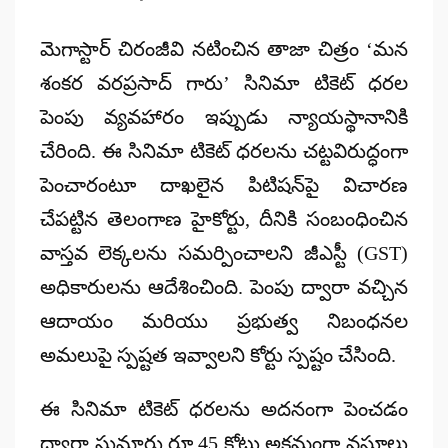
Posted
by
మెగాస్టార్ చిరంజీవి నటించిన తాజా చిత్రం ‘మన
శంకర వరప్రసాద్ గారు’ సినిమా టికెట్ ధరల
పెంపు వ్యవహారం ఇప్పుడు న్యాయస్థానానికి
చేరింది. ఈ సినిమా టికెట్ ధరలను చట్టవిరుద్ధంగా
పెంచారంటూ దాఖలైన పిటిషన్‌పై విచారణ
చేపట్టిన తెలంగాణ హైకోర్టు, దీనికి సంబంధించిన
వాస్తవ లెక్కలను సమర్పించాలని జీఎస్టీ (GST)
అధికారులను ఆదేశించింది. పెంపు ద్వారా వచ్చిన
ఆదాయం మరియు ప్రభుత్వ నిబంధనల
అమలుపై స్పష్టత ఇవ్వాలని కోర్టు స్పష్టం చేసింది.
ఈ సినిమా టికెట్ ధరలను అదనంగా పెంచడం
ద్వారా సుమారు రూ.45 కోట్లు అక్రమంగా వసూలు