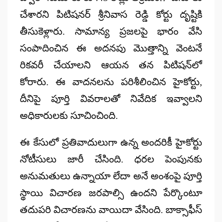
చేశారని పిటిషనర్ శ్రీనివాస రెడ్డి కోర్టు దృష్టికి
తీసుకెళ్లారు. సామాన్య ప్రజలపై భారం వేసి
సంపాదించిన ఈ అదనపు మొత్తాన్ని వెంటనే
రికవరీ చేయాలని ఆయన తన పిటిషన్‌లో
కోరారు. ఈ వాదనలను పరిశీలించిన హైకోర్టు,
దీనిపై పూర్తి వివరాలతో నివేదిక ఇవ్వాలని
అధికారులకు సూచించింది.
ఈ కేసులో ప్రతివాదులుగా ఉన్న అందరికీ హైకోర్టు
నోటీసులు జారీ చేసింది. ధరల పెంపునకు
అనుమతులు ఉన్నాయా లేదా అనే అంశంపై పూర్తి
స్థాయి విచారణ జరపాల్సి ఉందని పేర్కొంటూ
తదుపరి విచారణను వాయిదా వేసింది. బాక్సాఫీస్