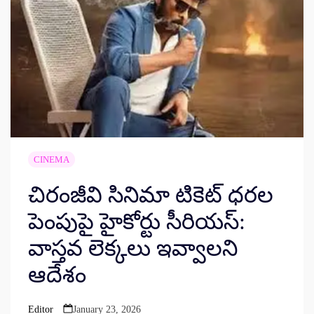
CINEMA
చిరంజీవి సినిమా టికెట్ ధరల
పెంపుపై హైకోర్టు సీరియస్:
వాస్తవ లెక్కలు ఇవ్వాలని
ఆదేశం
Editor
January 23, 2026