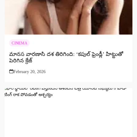
CINEMA
మానస వారణాసి దశ తిరిగింది: ‘కపుల్ ఫ్రెండ్లీ’ హిట్టుతో
పెరిగిన క్రేజ్
February 20, 2026